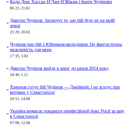
»
Кадр Дня: Хассан Н'Дам Н'Жікам і брати Чудінови
06:23, 21.02
Дмитро Чудінов: Заохочує те, що бій буде не на моїй
»
землі
23:29, 20.02
Чудінов про бій з Юбенком-молодшим: Це фантастична
»
можливість для мене
17:35, 3.02
»
Дмитро Чудінов вийде в ринг до кінця 2014 року
20:40, 1.11
Хрюнов готує бій Чудінов — Джейкобс і не згадує про
»
витівки у Севастополі
20:51, 14.08
Україна вимагає покарати професійний бокс Росії за шоу
»
в Севастополі
07:06, 12.08