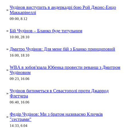
Чудінов виступить в андеркадрі бою Рой Джонс-Енцо
»
Маккарінеллі
09:00, 8.12
»
Бій Чудінов – Бланко буде титульним
10:00, 28.10
»
Дмитро Чудінов: Для мене бій з Бланко принциповий
16:00, 18.10
WBA в зобов'язала Юбенка провести реванш з Дмитром
»
Чудіновим
09:23, 16.06
Чудінов битиметься в Севастополі проти Джаррод
»
Флетчера
06:40, 16.06
Федір Чудінов: Ми з братом називаємо Кличків
»
"сестрами"
14:33, 6.04