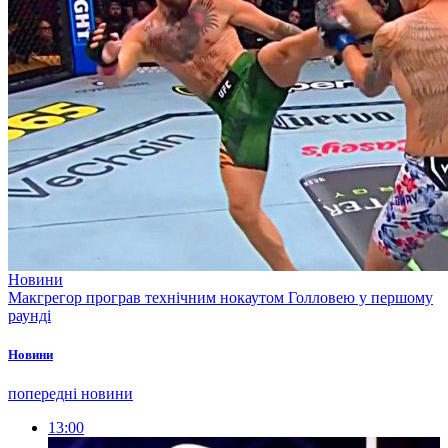
Новини
Макгрегор програв технічним нокаутом Голловею у першому
раунді
Новини
попередні новини
13:00