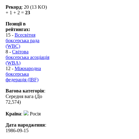
Рекорд
: 20 (13 KO)
+ 1 + 2 =
23
Позиції в
рейтингах:
15 -
Всесвітня
боксерська рада
(WBC)
8 -
Світова
боксерська асоціація
(WBA)
12 -
Міжнародна
боксерська
федерація (IBF)
Вагова категорія
:
Середня вага (До
72,574)
Країна
:
Росія
Дата народження
:
1986-09-15