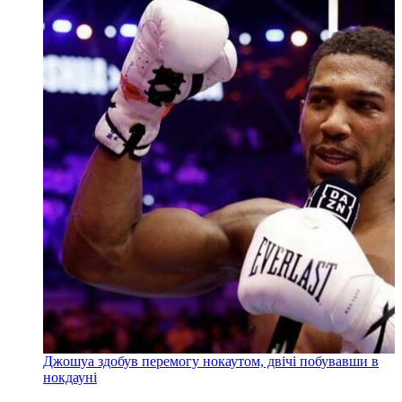
Джошуа здобув перемогу нокаутом, двічі побувавши в
нокдауні