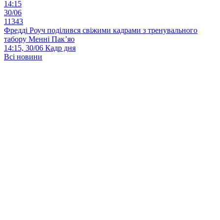
14:15
30/06
11343
Фредді Роуч поділився свіжими кадрами з тренувального
табору Менні Пак’яо
14:15, 30/06
Кадр дня
Всі новини