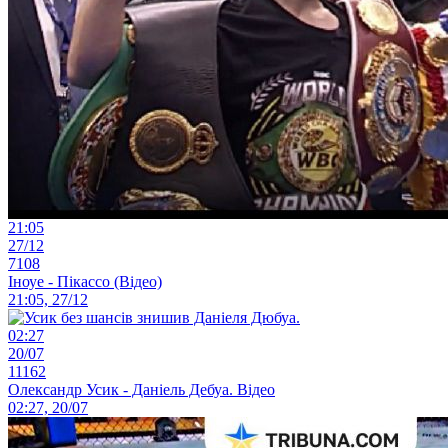
21:05
27/12
7108
Іноуе - Пікассо (Відео)
21:05, 27/12
02:27
20/07
11162
Олександр Усик - Даніель Дебуа. Відео
02:27, 20/07