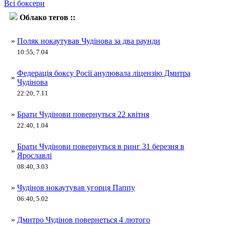
Всі боксери
Облако тегов ::
Дмитро Чудінов
»
Поляк нокаутував Чудінова за два раунди
10:55, 7.04
Федерація боксу Росії анулювала ліцензію Дмитра
»
Чудінова
22:20, 7.11
»
Брати Чудінови повернуться 22 квітня
22:40, 1.04
Брати Чудінови повернуться в ринг 31 березня в
»
Ярославлі
08:40, 3.03
»
Чудінов нокаутував угорця Паппу
06:40, 5.02
»
Дмитро Чудінов повернеться 4 лютого