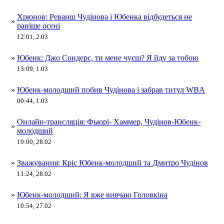
Хрюнов: Реванш Чудінова і Юбенка відбудеться не
»
раніше осені
12:01, 2.03
»
Юбенк: Джо Сондерс, ти мене чуєш? Я йду за тобою
13:09, 1.03
»
Юбенк-молодший побив Чудінова і забрав титул WBA
00:44, 1.03
Онлайн-трансляція: Фьюрі- Хаммер, Чудінов-Юбенк-
»
молодший
19:00, 28.02
»
Зважування: Кріс Юбенк-молодший та Дмитро Чудінов
11:24, 28.02
»
Юбенк-молодший: Я вже вивчаю Головкіна
10:54, 27.02