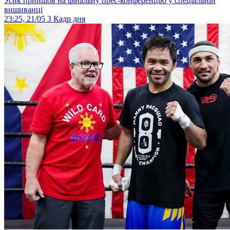
Усик прийшов на фінальну прес-конференцію у спеціальній
вишиванці
23:25, 21/05
3
Кадр дня