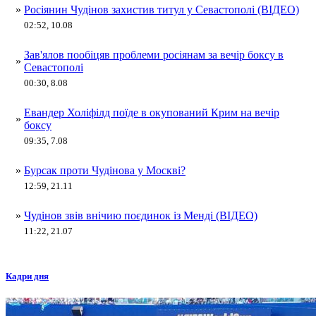
»
Росіянин Чудінов захистив титул у Севастополі (ВІДЕО)
02:52, 10.08
Зав'ялов пообіцяв проблеми росіянам за вечір боксу в
»
Севастополі
00:30, 8.08
Евандер Холіфілд поїде в окупований Крим на вечір
»
боксу
09:35, 7.08
»
Бурсак проти Чудінова у Москві?
12:59, 21.11
»
Чудінов звів внічию поєдинок із Менді (ВІДЕО)
11:22, 21.07
Кадри дня