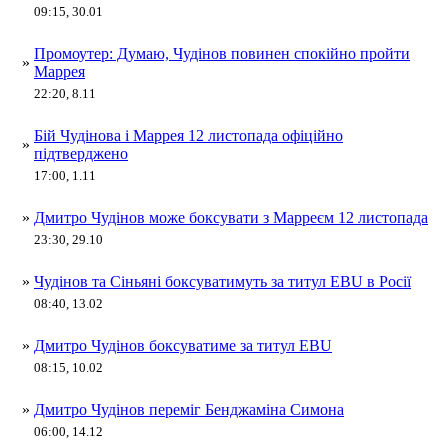
09:15, 30.01
Промоутер: Думаю, Чудінов повинен спокійно пройти
»
Маррея
22:20, 8.11
Бій Чудінова і Маррея 12 листопада офіційно
»
підтверджено
17:00, 1.11
»
Дмитро Чудінов може боксувати з Марреєм 12 листопада
23:30, 29.10
»
Чудінов та Сіньяні боксуватимуть за титул EBU в Росії
08:40, 13.02
»
Дмитро Чудінов боксуватиме за титул EBU
08:15, 10.02
»
Дмитро Чудінов переміг Бенджаміна Симона
06:00, 14.12