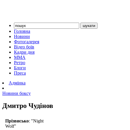
Головна
Новини
Фотогалерея
Відео боїв
Кадри дня
ММА
Ретро
Блоги
Преса
Адмінка
Новини боксу
Дмитро Чудінов
Прізвисько
: "Night
Wolf"