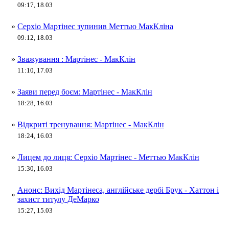
09:17, 18.03
»
Серхіо Мартінес зупинив Меттью МакКліна
09:12, 18.03
»
Зважування : Мартінес - МакКлін
11:10, 17.03
»
Заяви перед боєм: Мартінес - МакКлін
18:28, 16.03
»
Відкриті тренування: Мартінес - МакКлін
18:24, 16.03
»
Лицем до лиця: Серхіо Мартінес - Меттью МакКлін
15:30, 16.03
Анонс: Вихід Мартінеса, англійське дербі Брук - Хаттон і
»
захист титулу ДеМарко
15:27, 15.03