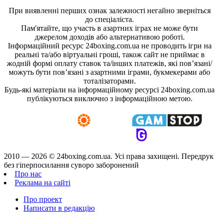
При виявленні перших ознак залежності негайно зверніться
до спеціаліста.
Пам'ятайте, що участь в азартних іграх не може бути
джерелом доходів або альтернативою роботі.
Інформаційний ресурс 24boxing.com.ua не проводить ігри на
реальні та/або віртуальні гроші, також сайт не приймає в
жодній формі оплату ставок та/інших платежів, які пов’язані/
можуть бути пов’язані з азартними іграми, букмекерами або
тоталізаторами.
Будь-які матеріали на інформаційному ресурсі 24boxing.com.ua
публікуються виключно з інформаційною метою.
2010 — 2026 ©
24boxing.com.ua.
Усi права захищенi. Передрук
без гіперпосилання суворо заборонений
Про нас
Реклама на сайті
Про проект
Написати в редакцію