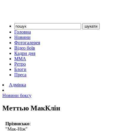
Головна
Новини
Фотогалерея
Відео боїв
Кадри дня
ММА
Ретро
Блоги
Преса
Адмінка
Новини боксу
Меттью МакКлін
Прізвисько
:
"Мак-Ніж"