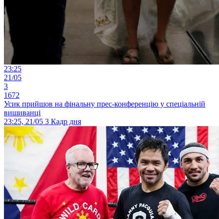
23:25
21/05
3
1672
Усик прийшов на фінальну прес-конференцію у спеціальній
вишиванці
23:25, 21/05
3
Кадр дня