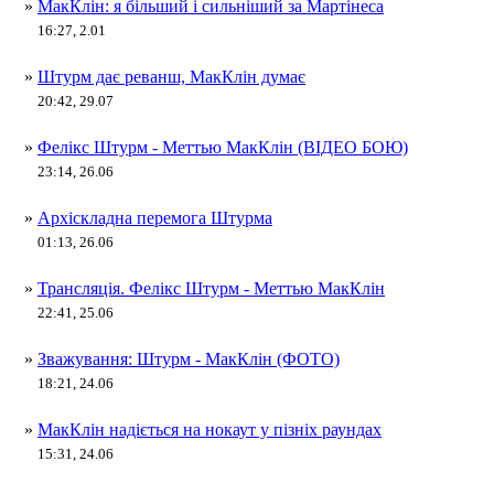
»
МакКлін: я більший і сильніший за Мартінеса
16:27, 2.01
»
Штурм дає реванш, МакКлін думає
20:42, 29.07
»
Фелікс Штурм - Меттью МакКлін (ВІДЕО БОЮ)
23:14, 26.06
»
Архіскладна перемога Штурма
01:13, 26.06
»
Трансляція. Фелікс Штурм - Меттью МакКлін
22:41, 25.06
»
Зважування: Штурм - МакКлін (ФОТО)
18:21, 24.06
»
МакКлін надіється на нокаут у пізніх раундах
15:31, 24.06