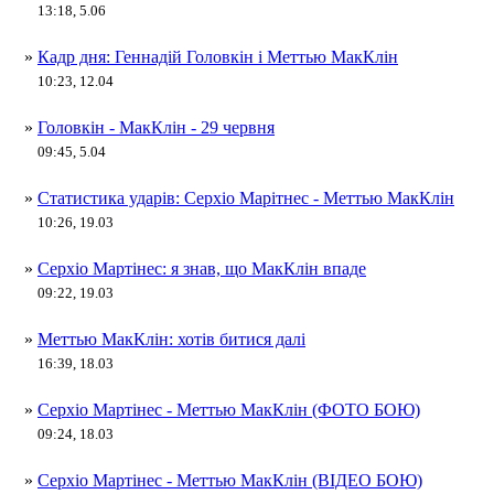
13:18, 5.06
»
Кадр дня: Геннадій Головкін і Меттью МакКлін
10:23, 12.04
»
Головкін - МакКлін - 29 червня
09:45, 5.04
»
Статистика ударів: Серхіо Марітнес - Меттью МакКлін
10:26, 19.03
»
Серхіо Мартінес: я знав, що МакКлін впаде
09:22, 19.03
»
Меттью МакКлін: хотів битися далі
16:39, 18.03
»
Серхіо Мартінес - Меттью МакКлін (ФОТО БОЮ)
09:24, 18.03
»
Серхіо Мартінес - Меттью МакКлін (ВІДЕО БОЮ)