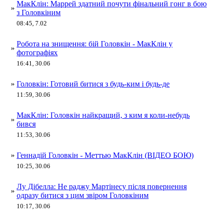
МакКлін: Маррей здатний почути фінальний гонг в бою
»
з Головкіним
08:45, 7.02
Робота на знищення: бій Головкін - МакКлін у
»
фотографіях
16:41, 30.06
»
Головкін: Готовий битися з будь-ким і будь-де
11:59, 30.06
МакКлін: Головкін найкращий, з ким я коли-небудь
»
бився
11:53, 30.06
»
Геннадій Головкін - Меттью МакКлін (ВІДЕО БОЮ)
10:25, 30.06
Лу Дібелла: Не раджу Мартінесу після повернення
»
одразу битися з цим звіром Головкіним
10:17, 30.06