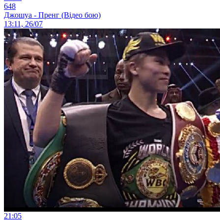
648
Джошуа - Пренг (Відео бою)
13:11, 26/07
21:05