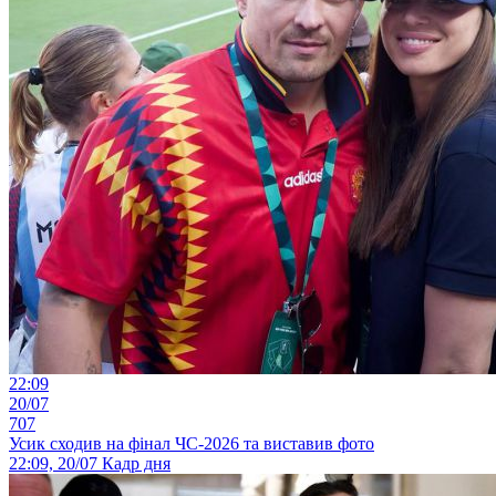
22:09
20/07
707
Усик сходив на фінал ЧС-2026 та виставив фото
22:09, 20/07
Кадр дня