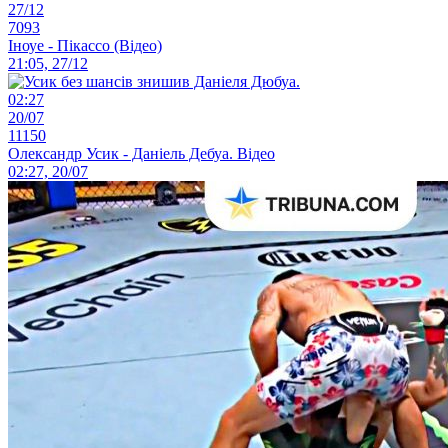
27/12
7093
Іноуе - Пікассо (Відео)
21:05, 27/12
02:27
20/07
11150
Олександр Усик - Даніель Дебуа. Відео
02:27, 20/07