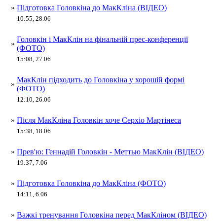
»
Підготовка Головкіна до МакКліна (ВІДЕО)
10:55, 28.06
Головкін і МакКлін на фінальній прес-конференції
»
(ФОТО)
15:08, 27.06
МакКлін підходить до Головкіна у хорошій формі
»
(ФОТО)
12:10, 26.06
»
Після МакКліна Головкін хоче Серхіо Мартінеса
15:38, 18.06
»
Прев'ю: Геннадій Головкін - Меттью МакКлін (ВІДЕО)
19:37, 7.06
»
Підготовка Головкіна до МакКліна (ФОТО)
14:11, 6.06
»
Важкі тренування Головкіна перед МакКліном (ВІДЕО)