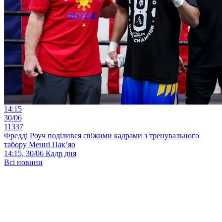
14:15
30/06
11337
Фредді Роуч поділився свіжими кадрами з тренувального
табору Менні Пак’яо
14:15, 30/06
Кадр дня
Всі новини