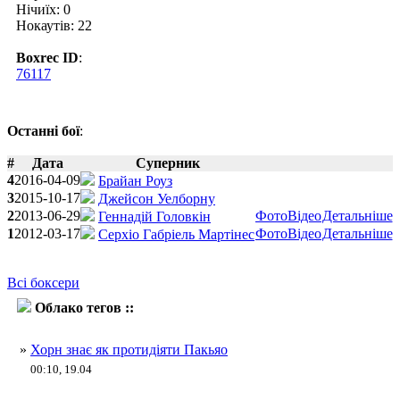
Нічиїх: 0
Нокаутів: 22
Boxrec ID
:
76117
Останні бої
:
#
Дата
Суперник
4
2016-04-09
Брайан Роуз
3
2015-10-17
Джейсон Уелборну
2
2013-06-29
Фото
Відео
Детальніше
Геннадій Головкін
1
2012-03-17
Фото
Відео
Детальніше
Серхіо Габріель Мартінес
Всі боксери
Облако тегов ::
Меттью МакКлін
»
Хорн знає як протидіяти Пакьяо
00:10, 19.04