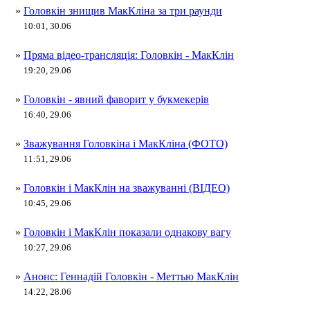
»
Головкін знищив МакКліна за три раунди
10:01, 30.06
»
Пряма відео-трансляція: Головкін - МакКлін
19:20, 29.06
»
Головкін - явний фаворит у букмекерів
16:40, 29.06
»
Зважування Головкіна і МакКліна (ФОТО)
11:51, 29.06
»
Головкін і МакКлін на зважуванні (ВІДЕО)
10:45, 29.06
»
Головкін і МакКлін показали однакову вагу
10:27, 29.06
»
Анонс: Геннадій Головкін - Меттью МакКлін
14:22, 28.06