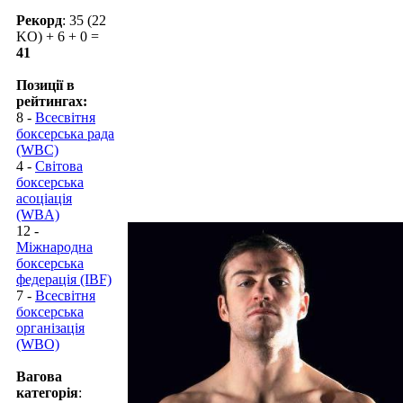
Рекорд
: 35 (22
KO) + 6 + 0 =
41
Позиції в
рейтингах:
8 -
Всесвітня
боксерська рада
(WBC)
4 -
Світова
боксерська
асоціація
(WBA)
12 -
Міжнародна
боксерська
федерація (IBF)
7 -
Всесвітня
боксерська
організація
(WBO)
Вагова
категорія
: