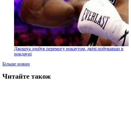
Джошуа здобув перемогу нокаутом, двічі побувавши в
нокдауні
Більше новин
Читайте також