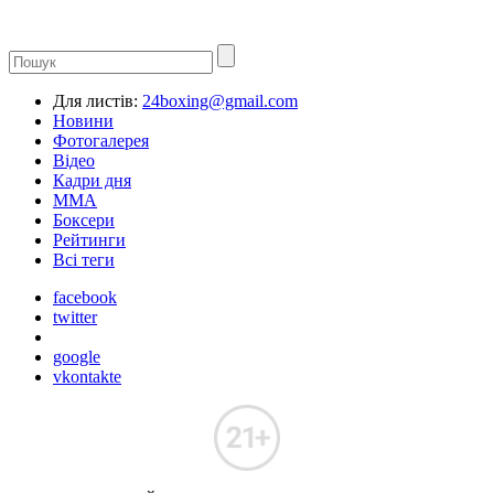
Для листів:
24boxing@gmail.com
Новини
Фотогалерея
Відео
Кадри дня
ММА
Боксери
Рейтинги
Всі теги
facebook
twitter
google
vkontakte