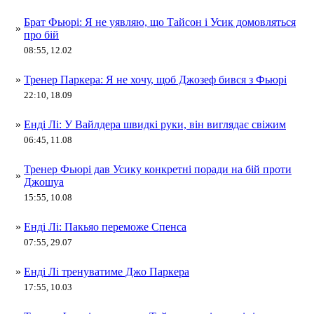
Брат Фьюрі: Я не уявляю, що Тайсон і Усик домовляться
»
про бій
08:55, 12.02
»
Тренер Паркера: Я не хочу, щоб Джозеф бився з Фьюрі
22:10, 18.09
»
Енді Лі: У Вайлдера швидкі руки, він виглядає свіжим
06:45, 11.08
Тренер Фьюрі дав Усику конкретні поради на бій проти
»
Джошуа
15:55, 10.08
»
Енді Лі: Пакьяо переможе Спенса
07:55, 29.07
»
Енді Лі тренуватиме Джо Паркера
17:55, 10.03