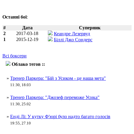
Останні бої
:
#
Дата
Суперник
2
2017-03-18
Кеандре Лезервуд
1
2015-12-19
Біллі Джо Сондерс
Всі боксери
Облако тегов ::
Енді Лі
»
Тренер Паркера: "Бій з Усиком - це наша мета"
11:30, 18.03
»
Тренер Паркера: "Джозеф переможе Усика"
11:30, 25.02
»
Енді Лі: У кутку Ф'юрі було надто багато голосів
19:55, 27.10