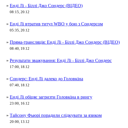
»
Енді Лі - Біллі Джо Сондерс (ВІДЕО)
08:15, 20.12
»
Енді Лі втратив титул WBO у бою з Сондерсом
05:35, 20.12
»
Пряма-трансляція: Енді Лі - Біллі Джо Сондерс (ВІДЕО)
08:40, 19.12
»
Результати зважування: Енді Лі - Біллі Джо Сондерс
17:00, 18.12
»
Сондерс: Енді Лі далеко до Головкіна
07:40, 18.12
»
Енді Лі обіцяє загризти Головкіна в рингу
23:00, 16.12
»
Тайсону Фьюрі порадили слідкувати за язиком
20:00, 13.12