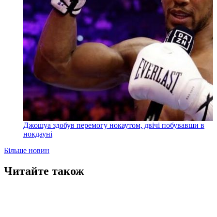
Джошуа здобув перемогу нокаутом, двічі побувавши в
нокдауні
Більше новин
Читайте також