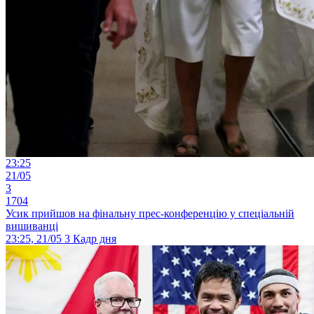
23:25
21/05
3
1704
Усик прийшов на фінальну прес-конференцію у спеціальній
вишиванці
23:25, 21/05
3
Кадр дня