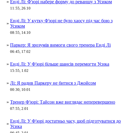
»
Енді Лі: Ф'юрі набере форму до реваншу з Усиком
11:55, 26.10
Енді Лі: У кутку Ф'юрі не було хаосу під час бою з
»
Усиком
08:55, 14.10
»
Паркер: Я зрозумів вимоги свого тренера Енді Лі
06:45, 17.02
»
Енді Лі: У Ф'юрі більше шансів перемогти Усика
15:55, 1.02
»
Лі: Я радив Паркеру не битися з Джойсом
00:30, 10.01
»
Тренер Ф'юрі: Тайсон вже виглядає неперевершено
07:55, 2.01
Енді Лі: У Ф'юрі достатньо часу, щоб підготуватися до
»
Усика
06:45, 2.01