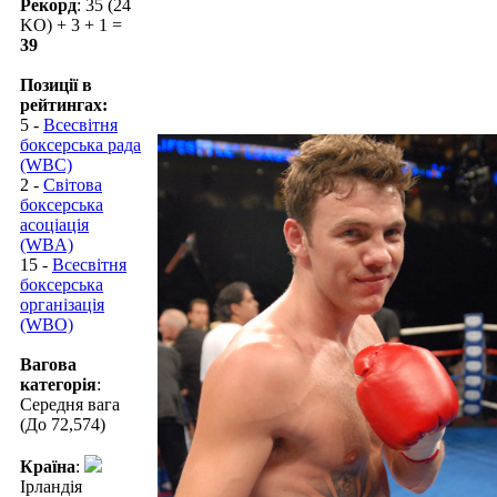
Рекорд
: 35 (24
KO) + 3 + 1 =
39
Позиції в
рейтингах:
5 -
Всесвітня
боксерська рада
(WBC)
2 -
Світова
боксерська
асоціація
(WBA)
15 -
Всесвітня
боксерська
організація
(WBO)
Вагова
категорія
:
Середня вага
(До 72,574)
Країна
:
Ірландія