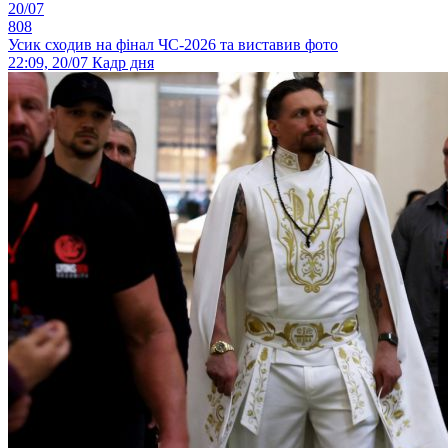
20/07
808
Усик сходив на фінал ЧС-2026 та виставив фото
22:09, 20/07
Кадр дня