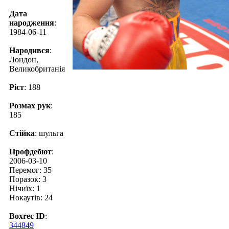
Дата
народження
:
1984-06-11
Народився
:
Лондон,
Великобританія
Ріст
: 188
Розмах рук
:
185
Стійка
: шульга
Профдебют
:
2006-03-10
Перемог: 35
Поразок: 3
Нічиїх: 1
Нокаутів: 24
Boxrec ID
:
344849