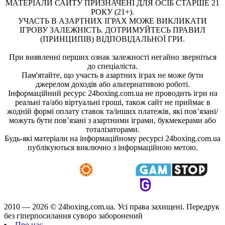
МАТЕРІАЛИ САЙТУ ПРИЗНАЧЕНІ ДЛЯ ОСІБ СТАРШЕ 21
РОКУ (21+).
УЧАСТЬ В АЗАРТНИХ ІГРАХ МОЖЕ ВИКЛИКАТИ
ІГРОВУ ЗАЛЕЖНІСТЬ. ДОТРИМУЙТЕСЬ ПРАВИЛ
(ПРИНЦИПІВ) ВІДПОВІДАЛЬНОЇ ГРИ.
При виявленні перших ознак залежності негайно зверніться
до спеціаліста.
Пам'ятайте, що участь в азартних іграх не може бути
джерелом доходів або альтернативою роботі.
Інформаційний ресурс 24boxing.com.ua не проводить ігри на
реальні та/або віртуальні гроші, також сайт не приймає в
жодній формі оплату ставок та/інших платежів, які пов’язані/
можуть бути пов’язані з азартними іграми, букмекерами або
тоталізаторами.
Будь-які матеріали на інформаційному ресурсі 24boxing.com.ua
публікуються виключно з інформаційною метою.
2010 — 2026 ©
24boxing.com.ua.
Усi права захищенi. Передрук
без гіперпосилання суворо заборонений
Про нас