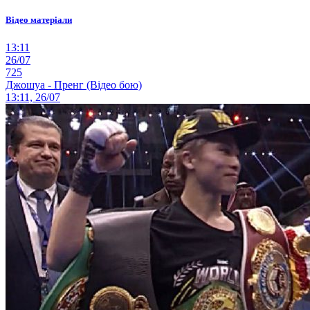
Відео матеріали
13:11
26/07
725
Джошуа - Пренг (Відео бою)
13:11, 26/07