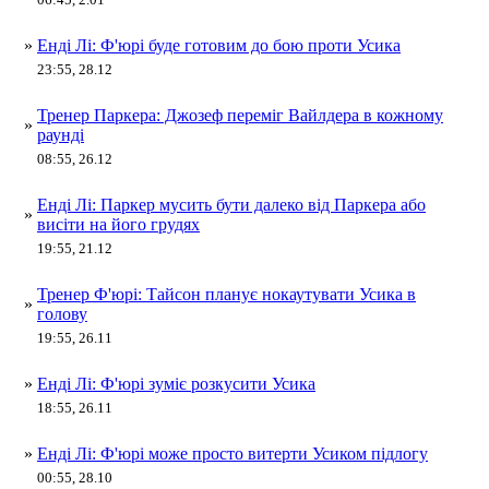
»
Енді Лі: Ф'юрі буде готовим до бою проти Усика
23:55, 28.12
Тренер Паркера: Джозеф переміг Вайлдера в кожному
»
раунді
08:55, 26.12
Енді Лі: Паркер мусить бути далеко від Паркера або
»
висіти на його грудях
19:55, 21.12
Тренер Ф'юрі: Тайсон планує нокаутувати Усика в
»
голову
19:55, 26.11
»
Енді Лі: Ф'юрі зуміє розкусити Усика
18:55, 26.11
»
Енді Лі: Ф'юрі може просто витерти Усиком підлогу
00:55, 28.10