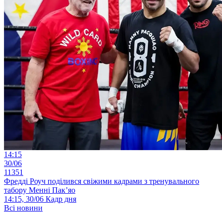
14:15
30/06
11351
Фредді Роуч поділився свіжими кадрами з тренувального
табору Менні Пак’яо
14:15, 30/06
Кадр дня
Всі новини