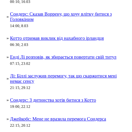
00:10, 16.03
Сондерс: Сказав Воррену, що хочу влітку битися з
»
Головкіним
14:00, 8.03
»
Котто отримав виклик від нахабного ірландця
06:30, 2.03
»
Енді Лі розповів, як збирається повертати свій титул
07:15, 23.02
Лі: Біллі заслужив перемогу, так що скаржитися мені
»
немає сенсу
21:15, 29.12
»
Сондерс: З дитинства хотів битися з Котто
19:00, 22.12
»
Джейкобс: Мене не вразила перемога Сондерса
22:15, 20.12