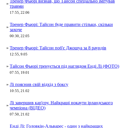
Тренер Фьюрі визнав, що Тайсон спеціально імітував
»
травми
17:55, 22.06
Тренер Фьюрі: Тайсон буде правити стільки, скільки
»
захоче
00:30, 22.05
»
Тренер Фьюрі: Тайсон поб'є Джошуа за 8 раундів
12:55, 9.05
»
Тайсон Фьюрі тренується під наглядом Енді Лі (ФОТО)
07:55, 19.01
»
Лі пояснив свій відхід з боксу
10:55, 21.02
Лі завершив кар'єру. Найкращі нокаути ірландського
»
чемпіона (ВІДЕО)
07:50, 21.02
Енді Лі: Головкін-Альварес - один з найкращих