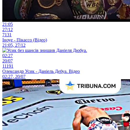
21:05
27/12
7131
Іноуе - Пікассо (Відео)
21:05, 27/12
02:27
20/07
11191
Олександр Усик - Даніель Дебуа. Відео
02:27, 20/07