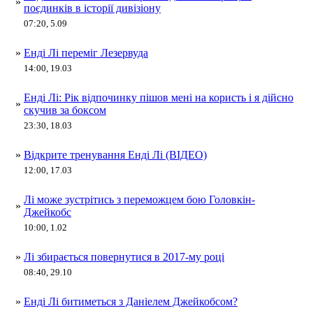
»
поєдинків в історії дивізіону
07:20, 5.09
»
Енді Лі переміг Лезервуда
14:00, 19.03
Енді Лі: Рік відпочинку пішов мені на користь і я дійсно
»
скучив за боксом
23:30, 18.03
»
Відкрите тренування Енді Лі (ВІДЕО)
12:00, 17.03
Лі може зустрітись з переможцем бою Головкін-
»
Джейкобс
10:00, 1.02
»
Лі збирається повернутися в 2017-му році
08:40, 29.10
»
Енді Лі битиметься з Даніелем Джейкобсом?