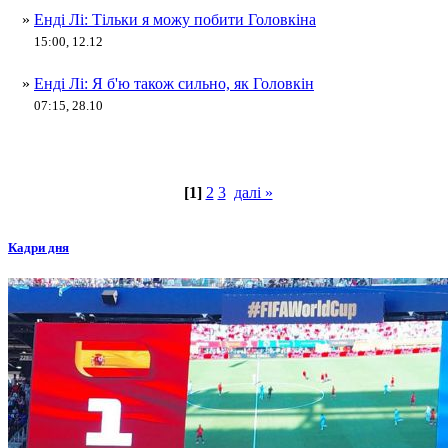
»
Енді Лі: Тільки я можу побити Головкіна
15:00, 12.12
»
Енді Лі: Я б'ю також сильно, як Головкін
07:15, 28.10
[1]
2
3
далі »
Кадри дня