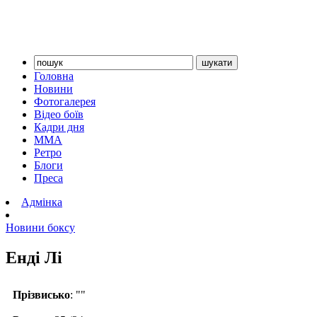
Головна
Новини
Фотогалерея
Відео боїв
Кадри дня
ММА
Ретро
Блоги
Преса
Адмінка
Новини боксу
Енді Лі
Прізвисько
: ""