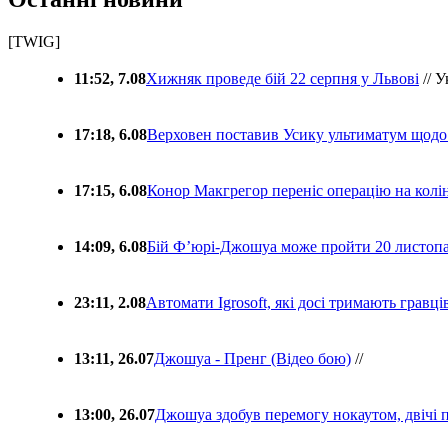
[TWIG]
11:52, 7.08
Хижняк проведе бій 22 серпня у Львові
// У
17:18, 6.08
Верховен поставив Усику ультиматум щодо
17:15, 6.08
Конор Макгрегор переніс операцію на колін
14:09, 6.08
Бій Ф’юрі-Джошуа може пройти 20 листоп
23:11, 2.08
Автомати Igrosoft, які досі тримають гравц
13:11, 26.07
Джошуа - Пренг (Відео бою)
//
13:00, 26.07
Джошуа здобув перемогу нокаутом, двічі 