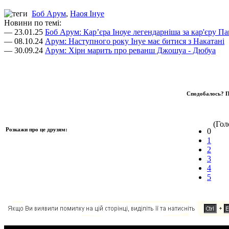
Боб Арум
,
Наоя Інуе
Новини по темі:
— 23.01.25
Боб Арум: Кар’єра Іноуе легендарніша за кар'єру Па
— 08.10.24
Арум: Наступного року Інуе має битися з Накатані
— 30.09.24
Арум: Хірн марить про реванш Джошуа - Дюбуа
Сподобалось? П
(Голо
Розкажи про це друзям:
0
1
2
3
4
5