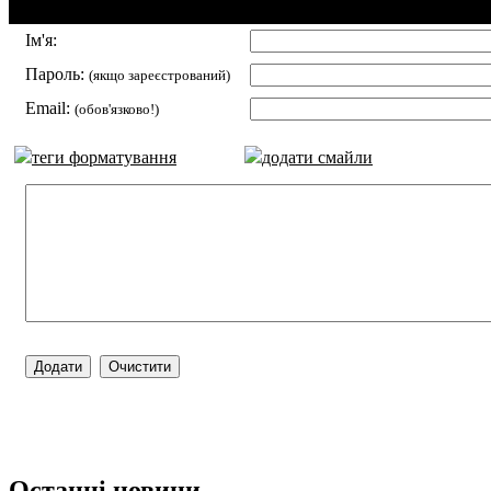
Додавання коментаря:
Ім'я:
Пароль:
(якщо зареєстрований)
Email:
(обов'язково!)
теги форматування
додати смайли
Останні новини