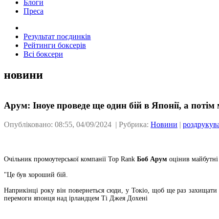
Блоги
Преса
Результат поєдинків
Рейтинги боксерів
Всі боксери
новини
Арум: Іноуе проведе ще один бій в Японії, а поті
Опубліковано: 08:55, 04/09/2024 | Рубрика:
Новини
|
роздрукув
Очільник промоутерської компанії Top Rank
Боб Арум
оцінив майбутні 
"Це був хороший бій.
Наприкінці року він повернеться сюди, у Токіо, щоб ще раз захищати 
перемоги японця над ірландцем Ті Джея Дохені