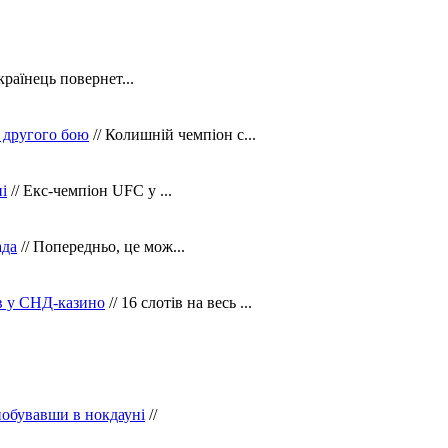
країнець повернет...
 другого бою
// Колишній чемпіон с...
і
// Екс-чемпіон UFC у ...
ада
// Попередньо, це мож...
ів у СНД-казино
// 16 слотів на весь ...
побувавши в нокдауні
//