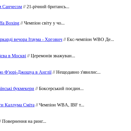
м Санчесом
// 21-річний британсь...
fa Boxing
// Чемпіон світу у чо...
ркарді вечора Ітаума - Хргович
// Екс-чемпіон WBO Де...
сієва в Москві
// Церемонія зважуван...
ю Ф'юрі-Джошуа в Англії
// Нещодавно з'явилис...
їнські букмекери
// Боксерський поєдин...
ти Каллума Сміта
// Чемпіон WBA, IBF т...
/ Повернення на ринг...