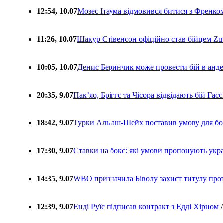
12:54, 10.07
Мозес Ітаума відмовився битися з Френко
11:26, 10.07
Шакур Стівенсон офіційно став бійцем Zuf
10:05, 10.07
Денис Беринчик може провести бій в анде
20:35, 9.07
Пакʼяо, Бріггс та Чісора відвідають бій Гас
18:42, 9.07
Турки Аль аш-Шейх поставив умову для бо
17:30, 9.07
Ставки на бокс: які умови пропонують укра
14:35, 9.07
WBO призначила Біволу захист титулу про
12:39, 9.07
Енді Руїс підписав контракт з Едді Хірном
/