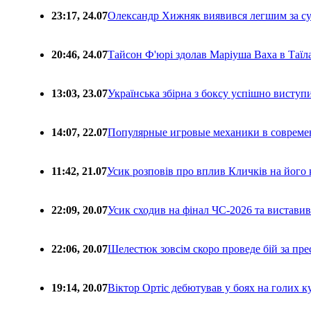
23:17, 24.07
Олександр Хижняк виявився легшим за с
20:46, 24.07
Тайсон Ф'юрі здолав Маріуша Ваха в Таїл
13:03, 23.07
Українська збірна з боксу успішно виступ
14:07, 22.07
Популярные игровые механики в совреме
11:42, 21.07
Усик розповів про вплив Кличків на його 
22:09, 20.07
Усик сходив на фінал ЧС-2026 та вистави
22:06, 20.07
Шелестюк зовсім скоро проведе бій за п
19:14, 20.07
Віктор Ортіс дебютував у боях на голих 