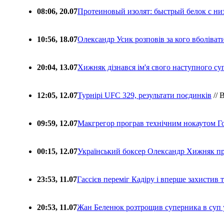
08:06, 20.07
Протеиновый изолят: быстрый белок с ни
10:56, 18.07
Олександр Усик розповів за кого вболіва
20:04, 13.07
Хижняк дізнався ім'я свого наступного с
12:05, 12.07
Турнірі UFC 329, результати поєдинків
// 
09:59, 12.07
Макгрегор програв технічним нокаутом Г
00:15, 12.07
Український боксер Олександр Хижняк пр
23:53, 11.07
Гассієв переміг Кадіру і вперше захистив
20:53, 11.07
Жан Беленюк розтрощив суперника в суп