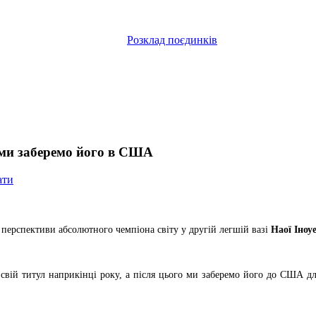
Розклад поєдинків
м ми заберемо його в США
ати
перспективи абсолютного чемпіона світу у другій легшій вазі
Наої Іноуе
свій титул наприкінці року, а після цього ми заберемо його до США для