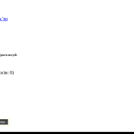
к’яо
роголосуй:
сів: 0)