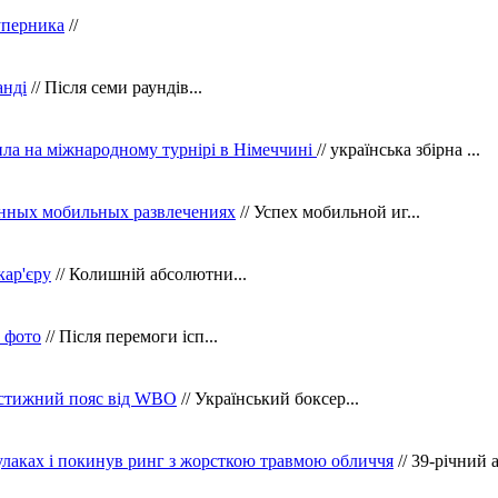
уперника
//
анді
// Після семи раундів...
ила на міжнародному турнірі в Німеччині
// українська збірна ...
нных мобильных развлечениях
// Успех мобильной иг...
кар'єру
// Колишній абсолютни...
в фото
// Після перемоги ісп...
рестижний пояс від WBO
// Український боксер...
кулаках і покинув ринг з жорсткою травмою обличчя
// 39-річний 