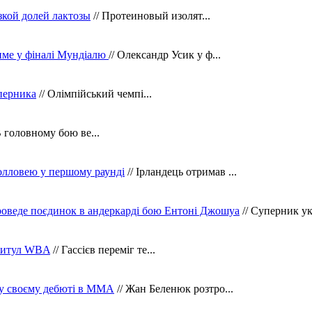
зкой долей лактозы
// Протеиновый изолят...
тиме у фіналі Мундіалю
// Олександр Усик у ф...
уперника
// Олімпійський чемпі...
В головному бою ве...
олловею у першому раунді
// Ірландець отримав ...
оведе поєдинок в андеркарді бою Ентоні Джошуа
// Суперник укр
 титул WBA
// Гассієв переміг те...
 у своєму дебюті в ММА
// Жан Беленюк розтро...