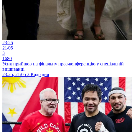
23:25
21/05
3
1680
Усик прийшов на фінальну прес-конференцію у спеціальній
вишиванці
23:25, 21/05
3
Кадр дня