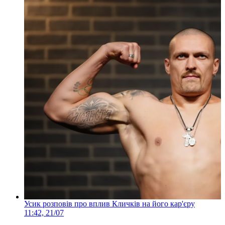
Усик розповів про вплив Кличків на його кар'єру
11:42, 21/07