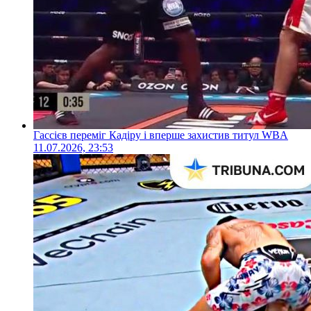
Гассієв переміг Кадіру і вперше захистив титул WBA
11.07.2026, 23:53