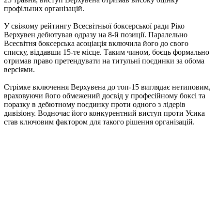
профільних організацій.
У свіжому рейтингу Всесвітньої боксерської ради Ріко
Верхувен дебютував одразу на 8-й позиції. Паралельно
Всесвітня боксерська асоціація включила його до свого
списку, віддавши 15-те місце. Таким чином, боєць формально
отримав право претендувати на титульні поєдинки за обома
версіями.
Стрімке включення Верхувена до топ-15 виглядає нетиповим,
враховуючи його обмежений досвід у професійному боксі та
поразку в дебютному поєдинку проти одного з лідерів
дивізіону. Водночас його конкурентний виступ проти Усика
став ключовим фактором для такого рішення організацій.