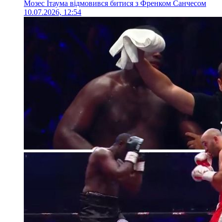
Мозес Ітаума відмовився битися з Френком Санчесом
10.07.2026, 12:54