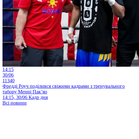
14:15
30/06
11340
Фредді Роуч поділився свіжими кадрами з тренувального
табору Менні Пак’яо
14:15, 30/06
Кадр дня
Всі новини