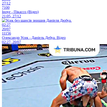
27/12
7100
Іноуе - Пікассо (Відео)
21:05, 27/12
02:27
20/07
11156
Олександр Усик - Даніель Дебуа. Відео
02:27, 20/07