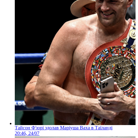
Тайсон Ф'юрі здолав Маріуша Ваха в Таїланді
20:46, 24/07