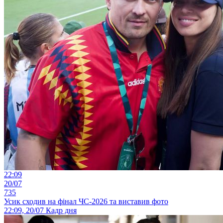
22:09
20/07
735
Усик сходив на фінал ЧС-2026 та виставив фото
22:09, 20/07
Кадр дня