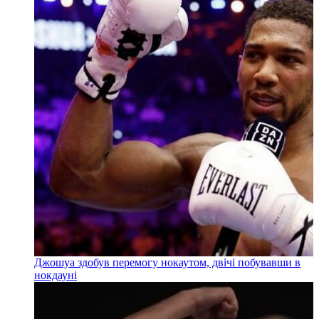
Джошуа здобув перемогу нокаутом, двічі побувавши в
нокдауні