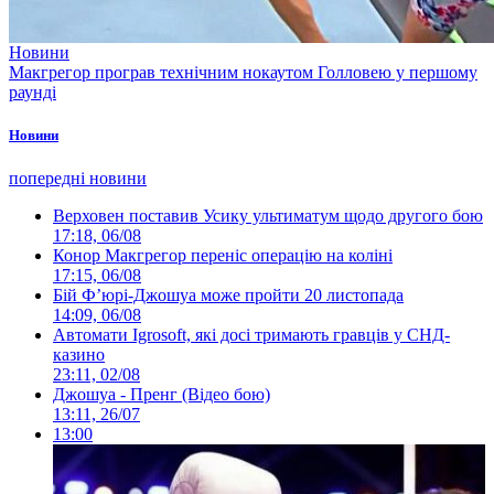
Новини
Макгрегор програв технічним нокаутом Голловею у першому
раунді
Новини
попередні новини
Верховен поставив Усику ультиматум щодо другого бою
17:18, 06/08
Конор Макгрегор переніс операцію на коліні
17:15, 06/08
Бій Ф’юрі-Джошуа може пройти 20 листопада
14:09, 06/08
Автомати Igrosoft, які досі тримають гравців у СНД-
казино
23:11, 02/08
Джошуа - Пренг (Відео бою)
13:11, 26/07
13:00