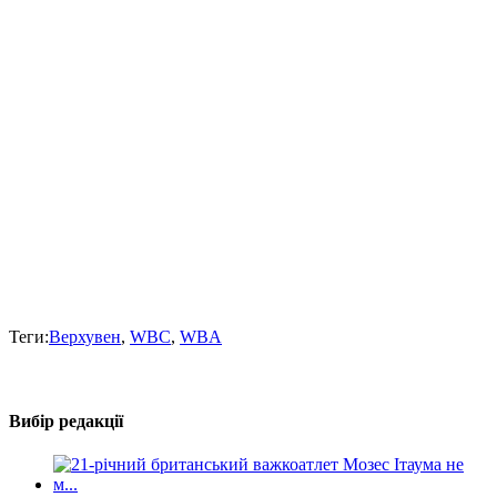
Теги:
Верхувен
,
WBC
,
WBA
Вибір редакції