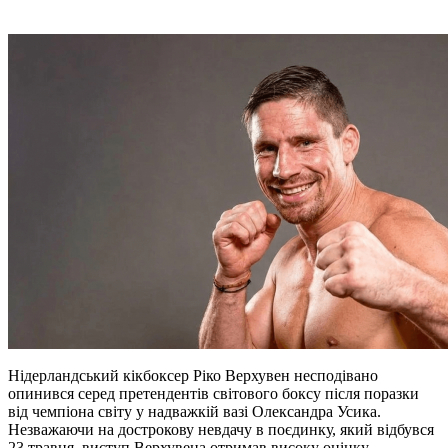
Нідерландський кікбоксер Ріко Верхувен несподівано
опинився серед претендентів світового боксу після поразки
від чемпіона світу у надважкій вазі Олександра Усика.
Незважаючи на дострокову невдачу в поєдинку, який відбувся
23 травня, виступ Верхувена отримав високу оцінку