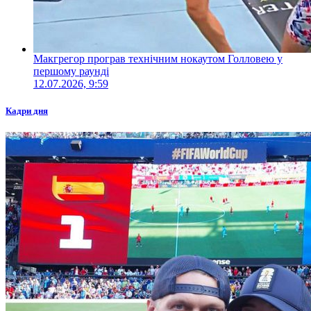
Макгрегор програв технічним нокаутом Голловею у
першому раунді
12.07.2026, 9:59
Кадри дня