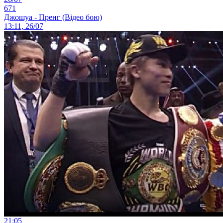
671
Джошуа - Пренг (Відео бою)
13:11, 26/07
21:05