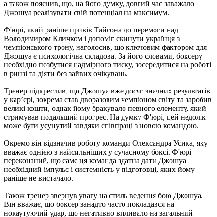
а також пояснив, що, на його думку, довгий час заважало
Джошуа реалізувати свій потенціал на максимум.
Ф'юрі, який раніше привів Тайсона до перемоги над
Володимиром Кличком і допоміг скинути українця з
чемпіонського трону, наголосив, що ключовим фактором для
Джошуа є психологічна складова. За його словами, боксеру
необхідно позбутися надмірного тиску, зосередитися на роботі
в ринзі та діяти без зайвих очікувань.
Тренер підкреслив, що Джошуа вже досяг значних результатів
у кар’єрі, зокрема став дворазовим чемпіоном світу та заробив
великі кошти, однак йому бракувало певного елементу, який
стримував подальший прогрес. На думку Ф'юрі, цей недолік
може бути усунутий завдяки співпраці з новою командою.
Окремо він відзначив роботу команди Олександра Усика, яку
вважає однією з найсильніших у сучасному боксі. Ф'юрі
переконаний, що саме ця команда здатна дати Джошуа
необхідний імпульс і системність у підготовці, яких йому
раніше не вистачало.
Також тренер звернув увагу на стиль ведення бою Джошуа.
Він вважає, що боксер занадто часто покладався на
нокаутуючий удар, що негативно впливало на загальний