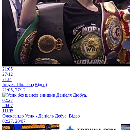
21:05
27/12
7134
Іноуе - Пікассо (Відео)
21:05, 27/12
02:27
20/07
11195
Олександр Усик - Даніель Дебуа. Відео
02:27, 20/07