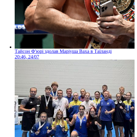
Тайсон Ф'юрі здолав Маріуша Ваха в Таїланді
20:46, 24/07