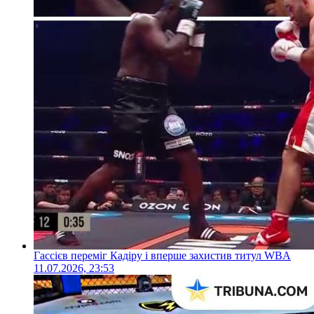
Гассієв переміг Кадіру і вперше захистив титул WBA
11.07.2026, 23:53