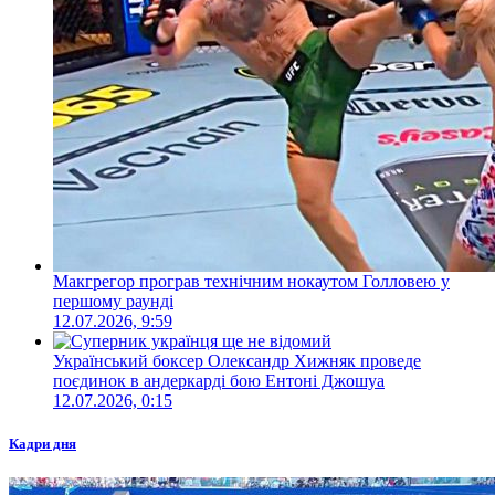
Макгрегор програв технічним нокаутом Голловею у
першому раунді
12.07.2026, 9:59
Український боксер Олександр Хижняк проведе
поєдинок в андеркарді бою Ентоні Джошуа
12.07.2026, 0:15
Кадри дня