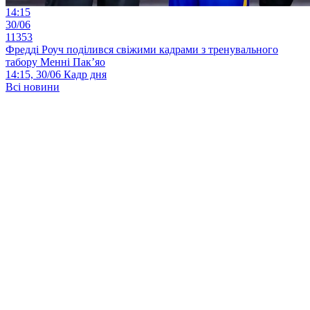
14:15
30/06
11353
Фредді Роуч поділився свіжими кадрами з тренувального
табору Менні Пак’яо
14:15, 30/06
Кадр дня
Всі новини