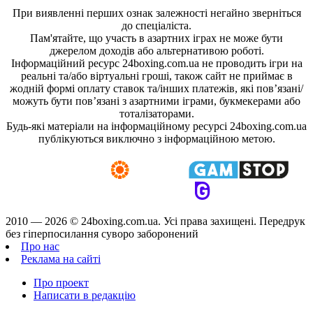
При виявленні перших ознак залежності негайно зверніться
до спеціаліста.
Пам'ятайте, що участь в азартних іграх не може бути
джерелом доходів або альтернативою роботі.
Інформаційний ресурс 24boxing.com.ua не проводить ігри на
реальні та/або віртуальні гроші, також сайт не приймає в
жодній формі оплату ставок та/інших платежів, які пов’язані/
можуть бути пов’язані з азартними іграми, букмекерами або
тоталізаторами.
Будь-які матеріали на інформаційному ресурсі 24boxing.com.ua
публікуються виключно з інформаційною метою.
2010 — 2026 ©
24boxing.com.ua.
Усi права захищенi. Передрук
без гіперпосилання суворо заборонений
Про нас
Реклама на сайті
Про проект
Написати в редакцію