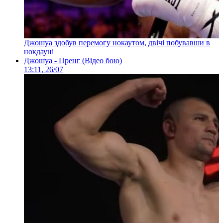
Джошуа здобув перемогу нокаутом, двічі побувавши в
нокдауні
Джошуа - Пренг (Відео бою)
13:11, 26/07