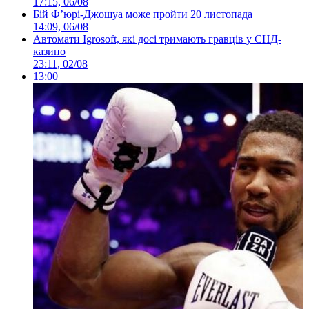
17:15, 06/08
Бій Ф’юрі-Джошуа може пройти 20 листопада
14:09, 06/08
Автомати Igrosoft, які досі тримають гравців у СНД-
казино
23:11, 02/08
13:00