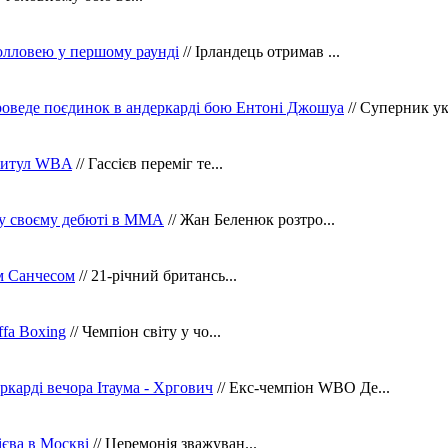
олловею у першому раунді
// Ірландець отримав ...
оведе поєдинок в андеркарді бою Ентоні Джошуа
// Суперник укр
 титул WBA
// Гассієв переміг те...
 у своєму дебюті в ММА
// Жан Беленюк розтро...
м Санчесом
// 21-річний британсь...
fa Boxing
// Чемпіон світу у чо...
ркарді вечора Ітаума - Хргович
// Екс-чемпіон WBO Де...
сієва в Москві
// Церемонія зважуван...