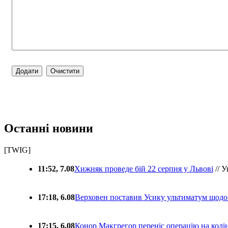
Останні новини
[TWIG]
11:52, 7.08
Хижняк проведе бій 22 серпня у Львові
// У
17:18, 6.08
Верховен поставив Усику ультиматум щодо
17:15, 6.08
Конор Макгрегор переніс операцію на колін