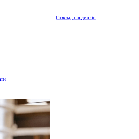
Розклад поєдинків
ати