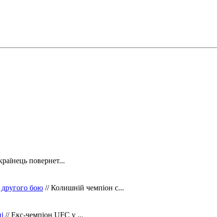
країнець повернет...
 другого бою
// Колишній чемпіон с...
і
// Екс-чемпіон UFC у ...