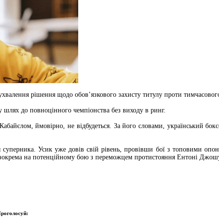
 ухвалення рішення щодо обов’язкового захисту титулу проти тимчасового
у шлях до повноцінного чемпіонства без виходу в ринг.
байєлом, ймовірно, не відбудеться. За його словами, український бокс
суперника. Усик уже довів свій рівень, провівши бої з топовими опоне
х, зокрема на потенційному бою з переможцем протистояння Ентоні Джо
роголосуй: