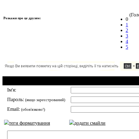
(Голо
Розкажи про це друзям:
0
1
2
3
4
5
Додавання коментаря:
Ім'я:
Пароль:
(якщо зареєстрований)
Email:
(обов'язково!)
теги форматування
додати смайли