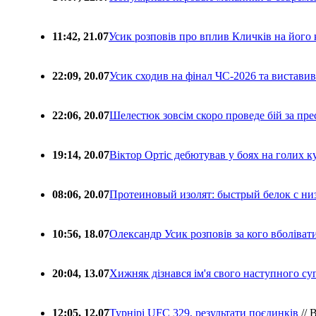
11:42, 21.07
Усик розповів про вплив Кличків на його 
22:09, 20.07
Усик сходив на фінал ЧС-2026 та вистави
22:06, 20.07
Шелестюк зовсім скоро проведе бій за п
19:14, 20.07
Віктор Ортіс дебютував у боях на голих 
08:06, 20.07
Протеиновый изолят: быстрый белок с ни
10:56, 18.07
Олександр Усик розповів за кого вболіва
20:04, 13.07
Хижняк дізнався ім'я свого наступного с
12:05, 12.07
Турнірі UFC 329, результати поєдинків
// 