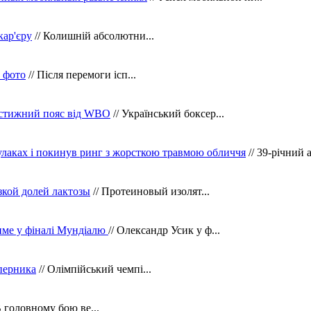
кар'єру
// Колишній абсолютни...
в фото
// Після перемоги ісп...
рестижний пояс від WBO
// Український боксер...
кулаках і покинув ринг з жорсткою травмою обличчя
// 39-річний 
зкой долей лактозы
// Протеиновый изолят...
тиме у фіналі Мундіалю
// Олександр Усик у ф...
уперника
// Олімпійський чемпі...
В головному бою ве...