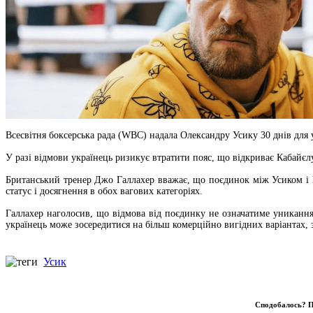
Всесвітня боксерська рада (WBC) надала Олександру Усику 30 днів для
У разі відмови українець ризикує втратити пояс, що відкриває Кабайєл
Британський тренер Джо Галлахер вважає, що поєдинок між Усиком і Ка
статус і досягнення в обох вагових категоріях.
Галлахер наголосив, що відмова від поєдинку не означатиме уникання 
українець може зосередитися на більш комерційно вигідних варіанта
Усик
Сподобалось? П