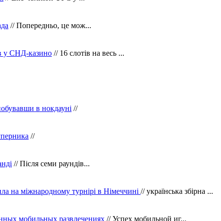
ада
// Попередньо, це мож...
ів у СНД-казино
// 16 слотів на весь ...
побувавши в нокдауні
//
уперника
//
анді
// Після семи раундів...
ила на міжнародному турнірі в Німеччині
// українська збірна ...
нных мобильных развлечениях
// Успех мобильной иг...