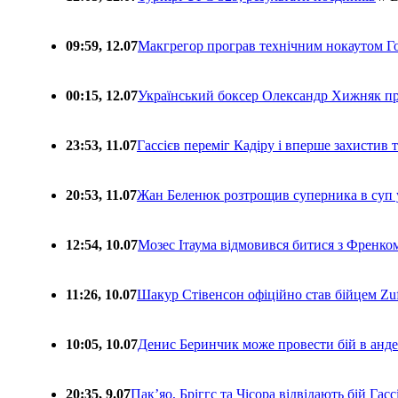
09:59, 12.07
Макгрегор програв технічним нокаутом Г
00:15, 12.07
Український боксер Олександр Хижняк пр
23:53, 11.07
Гассієв переміг Кадіру і вперше захистив
20:53, 11.07
Жан Беленюк розтрощив суперника в суп
12:54, 10.07
Мозес Ітаума відмовився битися з Френко
11:26, 10.07
Шакур Стівенсон офіційно став бійцем Zuf
10:05, 10.07
Денис Беринчик може провести бій в анде
20:35, 9.07
Пакʼяо, Бріггс та Чісора відвідають бій Гас