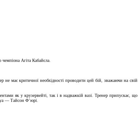
 чемпіона Агіта Кабайєла.
ер не має критичної необхідності проводити цей бій, зважаючи на свій
нтами як у крузервейті, так і в надважкій вазі. Тренер припускає, що
шуа — Тайсон Ф’юрі.