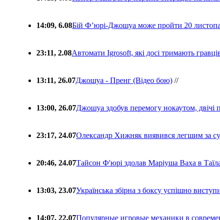
14:09, 6.08
Бій Ф’юрі-Джошуа може пройти 20 листоп
23:11, 2.08
Автомати Igrosoft, які досі тримають гравц
13:11, 26.07
Джошуа - Пренг (Відео бою)
//
13:00, 26.07
Джошуа здобув перемогу нокаутом, двічі 
23:17, 24.07
Олександр Хижняк виявився легшим за с
20:46, 24.07
Тайсон Ф'юрі здолав Маріуша Ваха в Таїл
13:03, 23.07
Українська збірна з боксу успішно виступ
14:07, 22.07
Популярные игровые механики в совреме