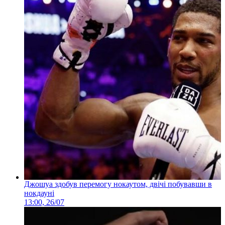
Джошуа здобув перемогу нокаутом, двічі побувавши в
нокдауні
13:00, 26/07