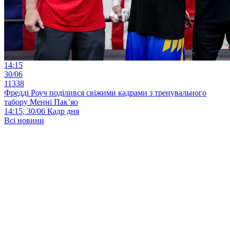
14:15
30/06
11338
Фредді Роуч поділився свіжими кадрами з тренувального
табору Менні Пак’яо
14:15, 30/06
Кадр дня
Всі новини