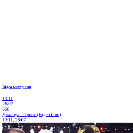
Відео матеріали
13:11
26/07
668
Джошуа - Пренг (Відео бою)
13:11, 26/07