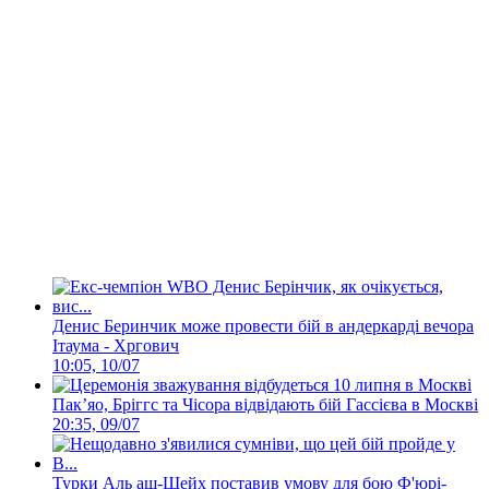
Денис Беринчик може провести бій в андеркарді вечора
Ітаума - Хргович
10:05, 10/07
Пакʼяо, Бріггс та Чісора відвідають бій Гассієва в Москві
20:35, 09/07
Турки Аль аш-Шейх поставив умову для бою Ф'юрі-