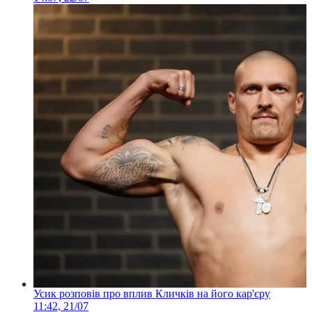
Усик розповів про вплив Кличків на його кар'єру
11:42, 21/07