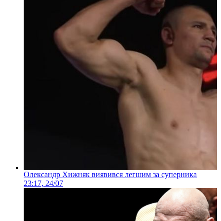
Олександр Хижняк виявився легшим за суперника
23:17, 24/07