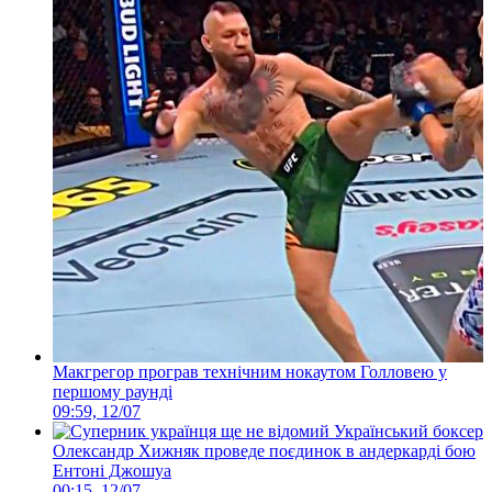
Макгрегор програв технічним нокаутом Голловею у
першому раунді
09:59, 12/07
Український боксер
Олександр Хижняк проведе поєдинок в андеркарді бою
Ентоні Джошуа
00:15, 12/07