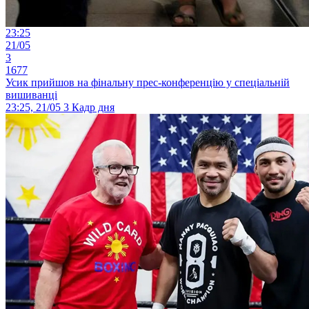
23:25
21/05
3
1677
Усик прийшов на фінальну прес-конференцію у спеціальній
вишиванці
23:25, 21/05
3
Кадр дня