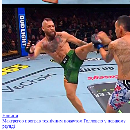
Новини
Макгрегор програв технічним нокаутом Голловею у першому
раунді