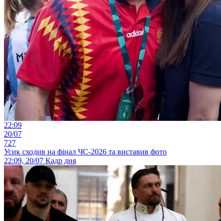
22:09
20/07
727
Усик сходив на фінал ЧС-2026 та виставив фото
22:09, 20/07
Кадр дня