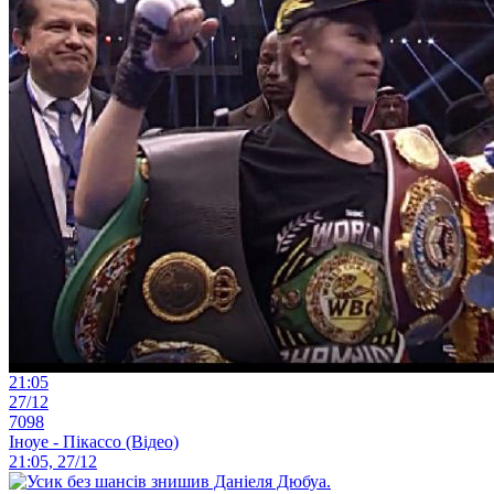
21:05
27/12
7098
Іноуе - Пікассо (Відео)
21:05, 27/12