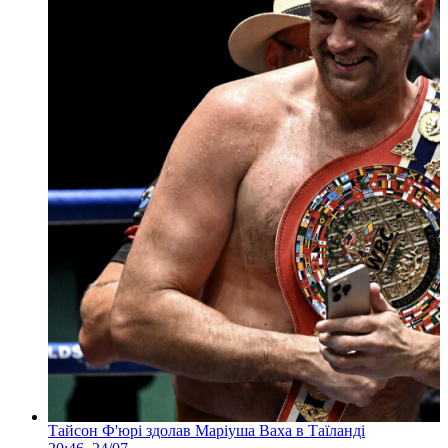
Тайсон Ф'юрі здолав Маріуша Ваха в Таїланді