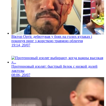
Віктор Ортіс дебютував у боях на голих кулаках і
покинув ринг з жорсткою травмою обличчя
19:14, 20/07
Протеиновый изолят: быстрый белок с низкой долей
лактозы
08:06, 20/07