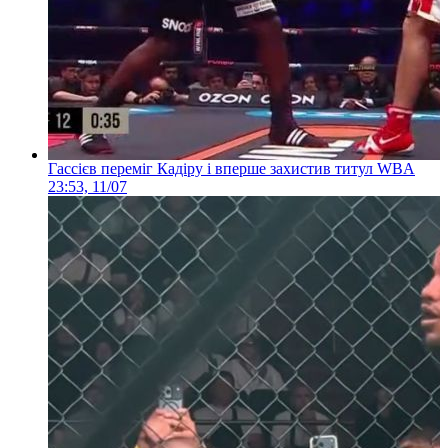
Гассієв переміг Кадіру і вперше захистив титул WBA
23:53, 11/07