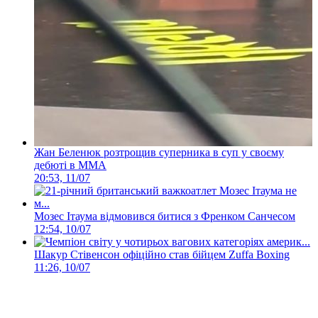
Жан Беленюк розтрощив суперника в суп у своєму
дебюті в ММА
20:53, 11/07
Мозес Ітаума відмовився битися з Френком Санчесом
12:54, 10/07
Шакур Стівенсон офіційно став бійцем Zuffa Boxing
11:26, 10/07