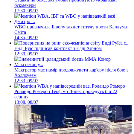
букмекери
17:30, 09/07
WBO призначила Біволу захист титулу проти Каллума
Сміта
14:35, 09/07
Енді Руїс підписав контракт з Едді Хірном
12:39, 09/07
Макгрегор має намір продовжувати кар'єру після бою з
Холлоуеєм
12:33, 09/07
Роландо Ромеро і Теофімо Лопес проведуть бій 22
серпня
13:08, 08/07