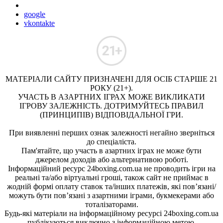
google
vkontakte
МАТЕРІАЛИ САЙТУ ПРИЗНАЧЕНІ ДЛЯ ОСІБ СТАРШЕ 21
РОКУ (21+).
УЧАСТЬ В АЗАРТНИХ ІГРАХ МОЖЕ ВИКЛИКАТИ
ІГРОВУ ЗАЛЕЖНІСТЬ. ДОТРИМУЙТЕСЬ ПРАВИЛ
(ПРИНЦИПІВ) ВІДПОВІДАЛЬНОЇ ГРИ.
При виявленні перших ознак залежності негайно зверніться
до спеціаліста.
Пам'ятайте, що участь в азартних іграх не може бути
джерелом доходів або альтернативою роботі.
Інформаційний ресурс 24boxing.com.ua не проводить ігри на
реальні та/або віртуальні гроші, також сайт не приймає в
жодній формі оплату ставок та/інших платежів, які пов’язані/
можуть бути пов’язані з азартними іграми, букмекерами або
тоталізаторами.
Будь-які матеріали на інформаційному ресурсі 24boxing.com.ua
публікуються виключно з інформаційною метою.