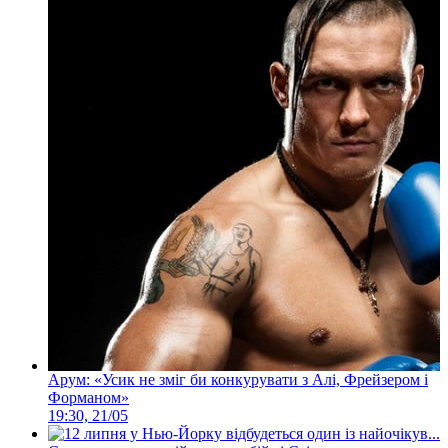
Арум: «Усик не зміг би конкурувати з Алі, Фрейзером і
Форманом»
19:30, 21/05