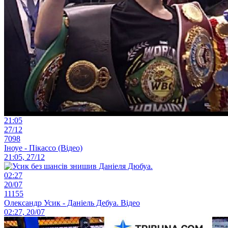
21:05
27/12
7098
Іноуе - Пікассо (Відео)
21:05, 27/12
02:27
20/07
11155
Олександр Усик - Даніель Дебуа. Відео
02:27, 20/07