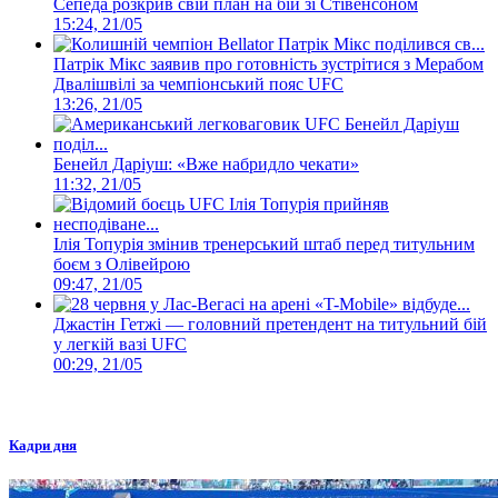
Сепеда розкрив свій план на бій зі Стівенсоном
15:24, 21/05
Патрік Мікс заявив про готовність зустрітися з Мерабом
Двалішвілі за чемпіонський пояс UFC
13:26, 21/05
Бенейл Даріуш: «Вже набридло чекати»
11:32, 21/05
Ілія Топурія змінив тренерський штаб перед титульним
боєм з Олівейрою
09:47, 21/05
Джастін Гетжі — головний претендент на титульний бій
у легкій вазі UFC
00:29, 21/05
Кадри дня