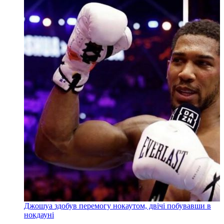
Джошуа здобув перемогу нокаутом, двічі побувавши в
нокдауні