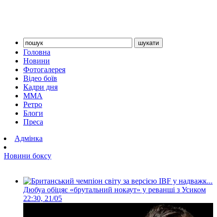
Головна
Новини
Фотогалерея
Відео боїв
Кадри дня
ММА
Ретро
Блоги
Преса
Адмінка
Новини боксу
Дюбуа обіцяє «брутальний нокаут» у реванші з Усиком
22:30, 21/05