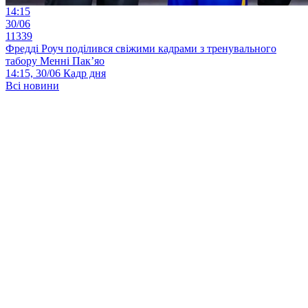
14:15
30/06
11339
Фредді Роуч поділився свіжими кадрами з тренувального
табору Менні Пак’яо
14:15, 30/06
Кадр дня
Всі новини