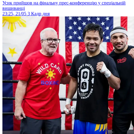
Усик прийшов на фінальну прес-конференцію у спеціальній
вишиванці
23:25, 21/05
3
Кадр дня