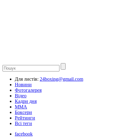
Для листів:
24boxing@gmail.com
Новини
Фотогалерея
Відео
Кадри дня
ММА
Боксери
Рейтинги
Всі теги
facebook