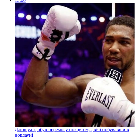
13:00
Джошуа здобув перемогу нокаутом, двічі побувавши в
нокдауні