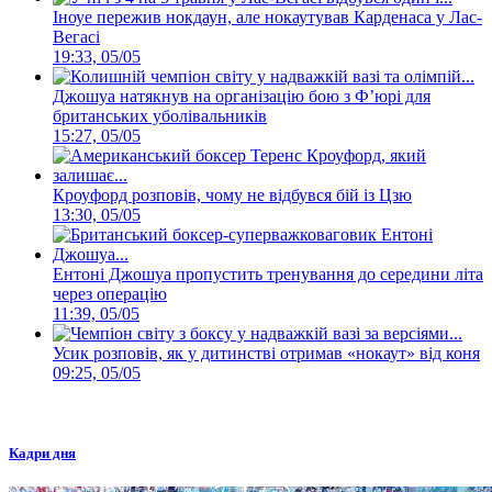
Іноуе пережив нокдаун, але нокаутував Карденаса у Лас-
Вегасі
19:33, 05/05
Джошуа натякнув на організацію бою з Ф’юрі для
британських уболівальників
15:27, 05/05
Кроуфорд розповів, чому не відбувся бій із Цзю
13:30, 05/05
Ентоні Джошуа пропустить тренування до середини літа
через операцію
11:39, 05/05
Усик розповів, як у дитинстві отримав «нокаут» від коня
09:25, 05/05
Кадри дня