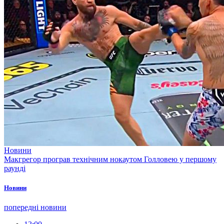
Новини
Макгрегор програв технічним нокаутом Голловею у першому
раунді
Новини
попередні новини