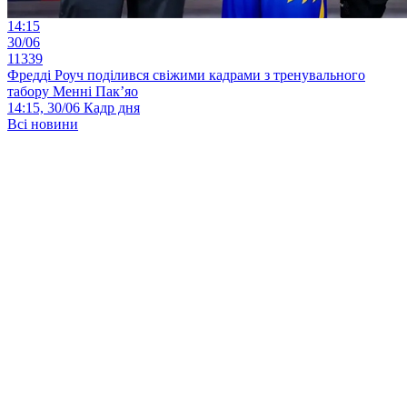
14:15
30/06
11339
Фредді Роуч поділився свіжими кадрами з тренувального
табору Менні Пак’яо
14:15, 30/06
Кадр дня
Всі новини