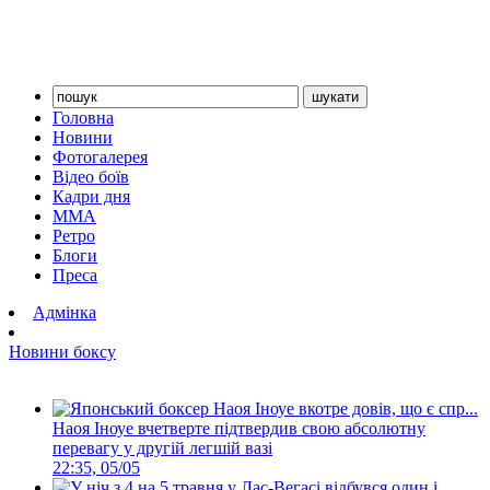
Головна
Новини
Фотогалерея
Відео боїв
Кадри дня
ММА
Ретро
Блоги
Преса
Адмінка
Новини боксу
Наоя Іноуе вчетверте підтвердив свою абсолютну
перевагу у другій легшій вазі
22:35, 05/05