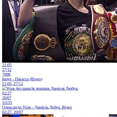
21:05
27/12
7098
Іноуе - Пікассо (Відео)
21:05, 27/12
02:27
20/07
11155
Олександр Усик - Даніель Дебуа. Відео
02:27, 20/07