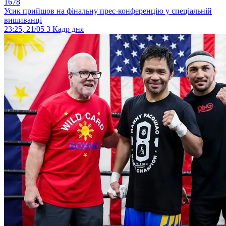
1678
Усик прийшов на фінальну прес-конференцію у спеціальній
вишиванці
23:25, 21/05
3
Кадр дня