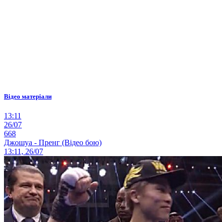
Відео матеріали
13:11
26/07
668
Джошуа - Пренг (Відео бою)
13:11, 26/07