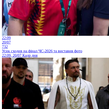
22:09
20/07
732
Усик сходив на фінал ЧС-2026 та виставив фото
22:09, 20/07
Кадр дня