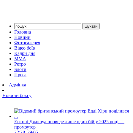
Головна
Новини
Фотогалерея
Відео боїв
Кадри дня
ММА
Ретро
Блоги
Преса
Адмінка
Новини боксу
Ентоні Джошуа проведе лише один бій у 2025 році —
промоутер
22:28, 29/05