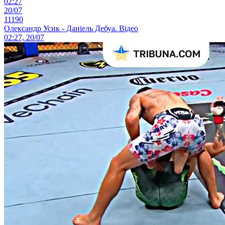
02:27
20/07
11190
Олександр Усик - Даніель Дебуа. Відео
02:27, 20/07