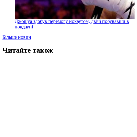
Джошуа здобув перемогу нокаутом, двічі побувавши в
нокдауні
Більше новин
Читайте також