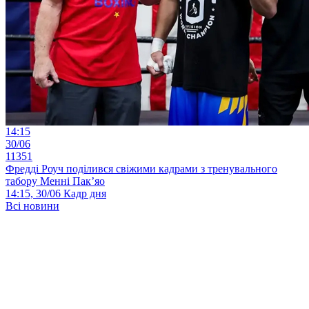
14:15
30/06
11351
Фредді Роуч поділився свіжими кадрами з тренувального
табору Менні Пак’яо
14:15, 30/06
Кадр дня
Всі новини