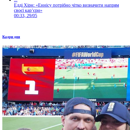
Едді Хірн: «Еннісу потрібно чітко визначити напрям
своєї карʼєри»
00:33, 29/05
Кадри дня