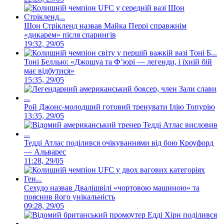
Шон Стрікленд назвав Майка Перрі справжнім
«дикарем» після спарингів
19:32, 29/05
Тоні Беллью: «Джошуа та Ф’юрі — легенди, і їхній бій
має відбутися»
15:35, 29/05
Рой Джонс-молодший готовий тренувати Ілію Топурію
13:35, 29/05
Тедді Атлас поділився очікуваннями від бою Кроуфорд
— Альварес
11:28, 29/05
Сехудо назвав Двалішвілі «чортовою машиною» та
пояснив його унікальність
09:28, 29/05