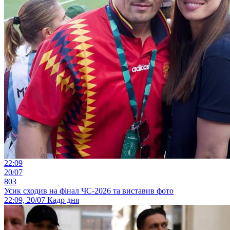
22:09
20/07
803
Усик сходив на фінал ЧС-2026 та виставив фото
22:09, 20/07
Кадр дня