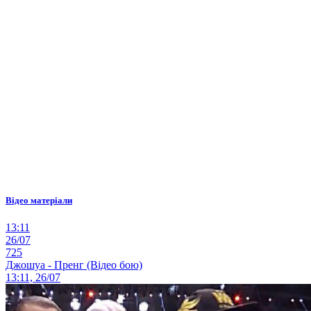
Відео матеріали
13:11
26/07
725
Джошуа - Пренг (Відео бою)
13:11, 26/07