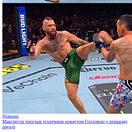
Новини
Макгрегор програв технічним нокаутом Голловею у першому
раунді