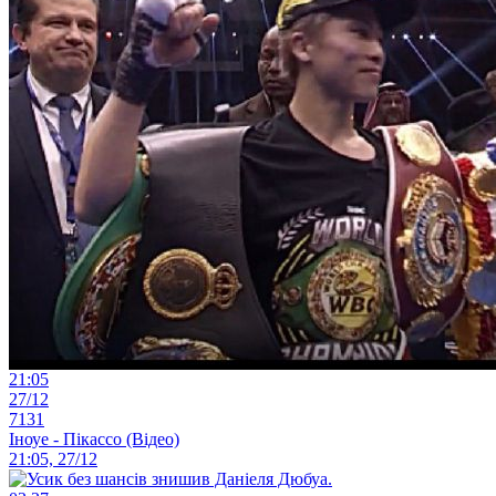
21:05
27/12
7131
Іноуе - Пікассо (Відео)
21:05, 27/12