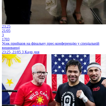
23:25
21/05
3
1703
Усик прийшов на фінальну прес-конференцію у спеціальній
вишиванці
23:25, 21/05
3
Кадр дня