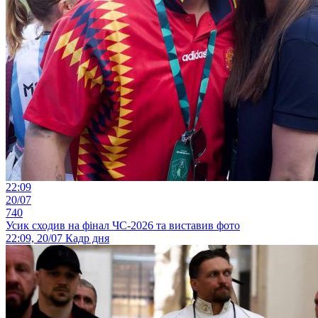
22:09
20/07
740
Усик сходив на фінал ЧС-2026 та виставив фото
22:09, 20/07
Кадр дня