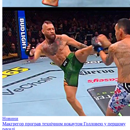
Новини
Макгрегор програв технічним нокаутом Голловею у першому
раунді