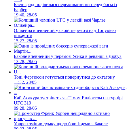
Бленчфілд поділилася переживаннями перед боєм із
Барбер
19:40, 28/05
Олівейра впевнений у своїй перемозі над Топурією
нокаутом
15:27, 28/05
Баколе впевнений у перемозі Усика в реванші з Дюбуа
13:28, 28/05
Тоні Фергюсон готується повернутися до октагону
11:32, 28/05
Кай Асакура зустрінеться з Тімом Елліоттом на турнірі
UFC 319
09:28, 28/05
Уоррен змінив думку щодо бою Ітауми з Баколе
00:33, 28/05