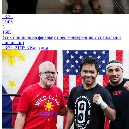
23:25
21/05
3
1683
Усик прийшов на фінальну прес-конференцію у спеціальній
вишиванці
23:25, 21/05
3
Кадр дня