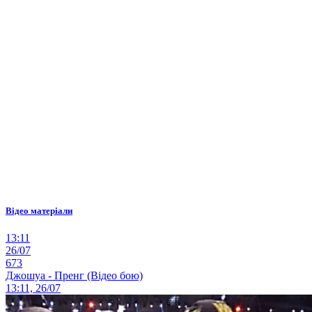
Відео матеріали
13:11
26/07
673
Джошуа - Пренг (Відео бою)
13:11, 26/07