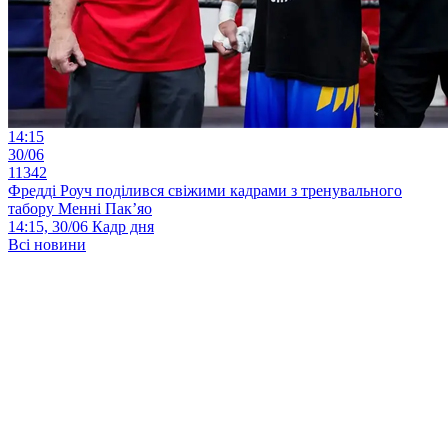
14:15
30/06
11342
Фредді Роуч поділився свіжими кадрами з тренувального
табору Менні Пак’яо
14:15, 30/06
Кадр дня
Всі новини