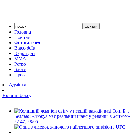
Головна
Новини
Фотогалерея
Відео боїв
Кадри дня
ММА
Ретро
Блоги
Преса
Адмінка
Новини боксу
Беллью: «Дюбуа має реальний шанс у реванші з Усиком»
22:47, 28/05