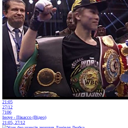
21:05
27/12
7106
Іноуе - Пікассо (Відео)
21:05, 27/12