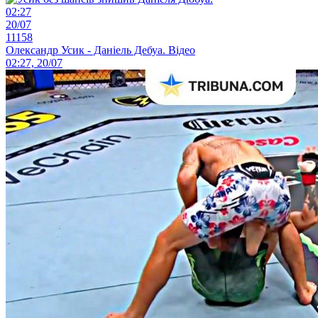
02:27
20/07
11158
Олександр Усик - Даніель Дебуа. Відео
02:27, 20/07