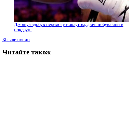
Джошуа здобув перемогу нокаутом, двічі побувавши в
нокдауні
Більше новин
Читайте також