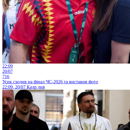
22:09
20/07
716
Усик сходив на фінал ЧС-2026 та виставив фото
22:09, 20/07
Кадр дня