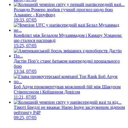
Роландо Ромеро зробив гучний прогноз щодо бою
Альварес - Кроуфорд
19:33, 07/05
Конфлікт між Белалом Мухаммадом і Камару Усманом:
що сталося насправді
15:25, 07/05
Дастін Пор’є стане батьком напередодні прощального
бою
13:34, 07/05
Боб Арум прокоментував можливий бій між Шакуром
Стівенсоном і Кейшоном Девісом
11:21, 07/05
Тімоті Бредлі не вважає Наою Іноуе заслуженим лідером
рейтингу P4P
09:25, 07/05