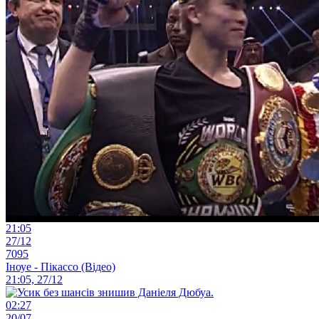
21:05
27/12
7095
Іноуе - Пікассо (Відео)
21:05, 27/12
02:27
20/07