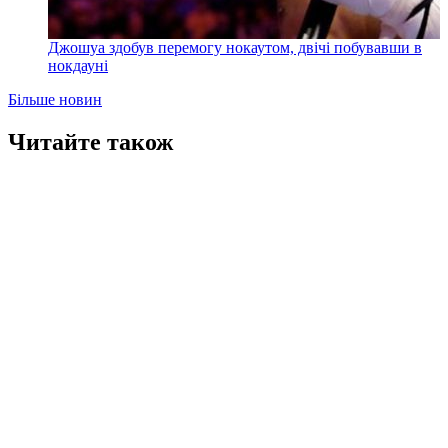
Джошуа здобув перемогу нокаутом, двічі побувавши в
нокдауні
Більше новин
Читайте також