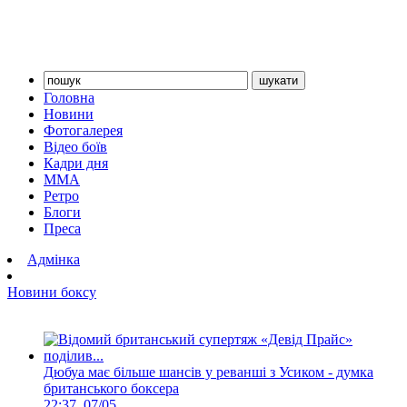
Головна
Новини
Фотогалерея
Відео боїв
Кадри дня
ММА
Ретро
Блоги
Преса
Адмінка
Новини боксу
Дюбуа має більше шансів у реванші з Усиком - думка
британського боксера
22:37, 07/05