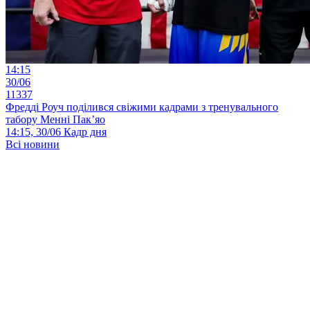
14:15
30/06
11337
Фредді Роуч поділився свіжими кадрами з тренувального
табору Менні Пак’яо
14:15, 30/06
Кадр дня
Всі новини