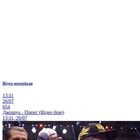
Відео матеріали
13:11
26/07
654
Джошуа - Пренг (Відео бою)
13:11, 26/07