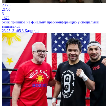
23:25
21/05
3
1672
Усик прийшов на фінальну прес-конференцію у спеціальній
вишиванці
23:25, 21/05
3
Кадр дня