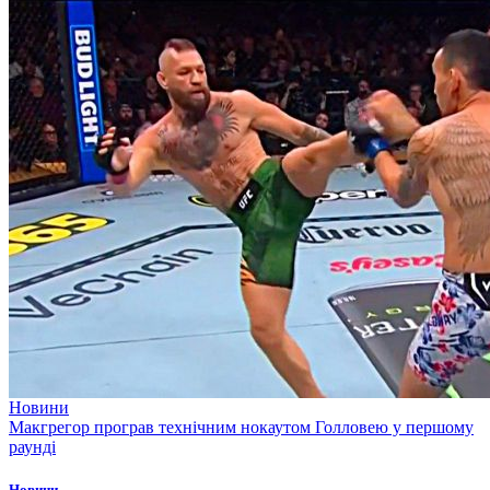
Новини
Макгрегор програв технічним нокаутом Голловею у першому
раунді
Новини