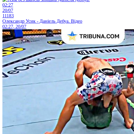
02:27
20/07
11183
Олександр Усик - Даніель Дебуа. Відео
02:27, 20/07