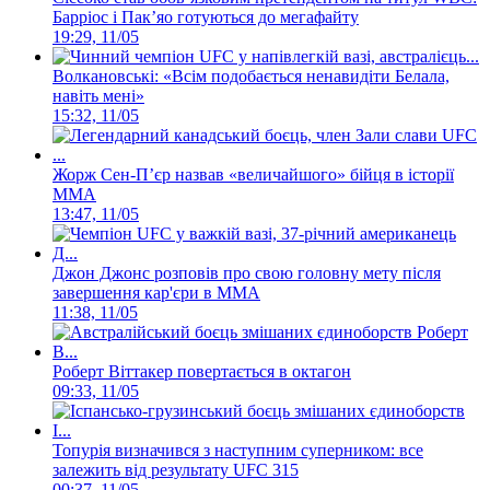
Барріос і Пак’яо готуються до мегафайту
19:29, 11/05
Волкановські: «Всім подобається ненавидіти Белала,
навіть мені»
15:32, 11/05
Жорж Сен-П’єр назвав «величайшого» бійця в історії
ММА
13:47, 11/05
Джон Джонс розповів про свою головну мету після
завершення кар'єри в ММА
11:38, 11/05
Роберт Віттакер повертається в октагон
09:33, 11/05
Топурія визначився з наступним суперником: все
залежить від результату UFC 315
00:37, 11/05