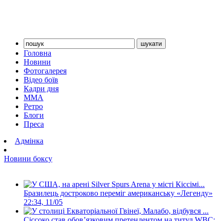
Головна
Новини
Фотогалерея
Відео боїв
Кадри дня
ММА
Ретро
Блоги
Преса
Адмінка
Новини боксу
Бразилець достроково переміг американську «Легенду»
22:34, 11/05
Сіссоко став обов’язковим претендентом на титул WBC: