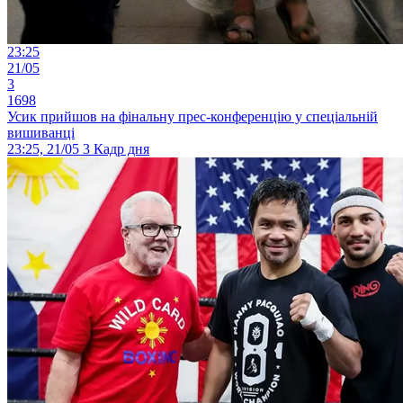
23:25
21/05
3
1698
Усик прийшов на фінальну прес-конференцію у спеціальній
вишиванці
23:25, 21/05
3
Кадр дня