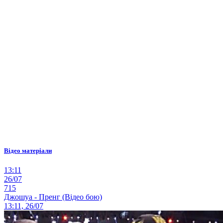
Відео матеріали
13:11
26/07
715
Джошуа - Пренг (Відео бою)
13:11, 26/07