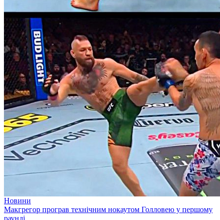
Новини
Макгрегор програв технічним нокаутом Голловею у першому
раунді