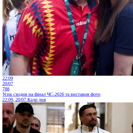
22:09
20/07
788
Усик сходив на фінал ЧС-2026 та виставив фото
22:09, 20/07
Кадр дня