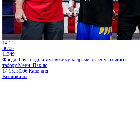
14:15
30/06
11349
Фредді Роуч поділився свіжими кадрами з тренувального
табору Менні Пак’яо
14:15, 30/06
Кадр дня
Всі новини