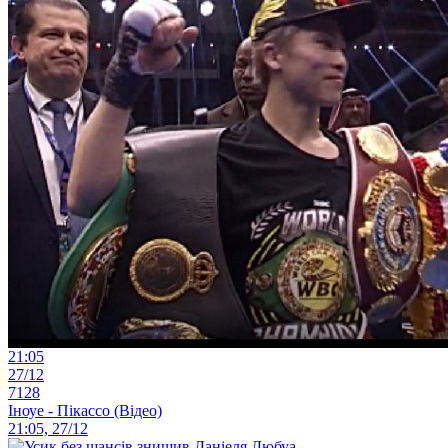
21:05
27/12
7128
Іноуе - Пікассо (Відео)
21:05, 27/12