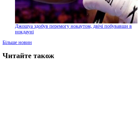
Джошуа здобув перемогу нокаутом, двічі побувавши в
нокдауні
Більше новин
Читайте також