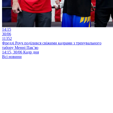
14:15
30/06
11352
Фредді Роуч поділився свіжими кадрами з тренувального
табору Менні Пак’яо
14:15, 30/06
Кадр дня
Всі новини