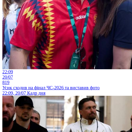
22:09
20/07
819
Усик сходив на фінал ЧС-2026 та виставив фото
22:09, 20/07
Кадр дня