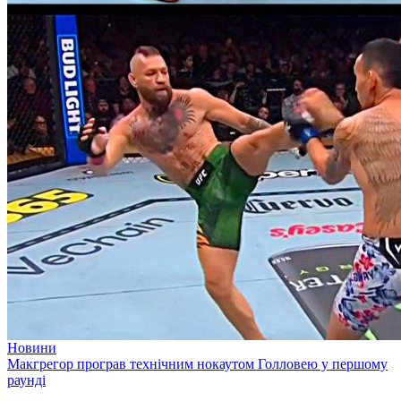
Новини
Макгрегор програв технічним нокаутом Голловею у першому
раунді