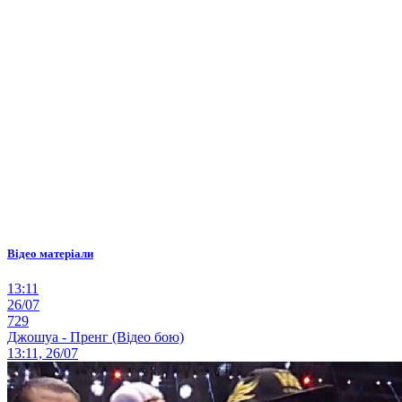
Відео матеріали
13:11
26/07
729
Джошуа - Пренг (Відео бою)
13:11, 26/07