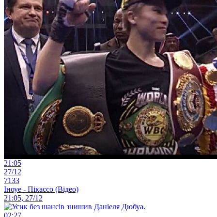
21:05
27/12
7133
Іноуе - Пікассо (Відео)
21:05, 27/12
02:27