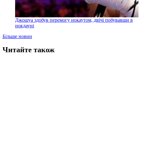
Джошуа здобув перемогу нокаутом, двічі побувавши в
нокдауні
Більше новин
Читайте також