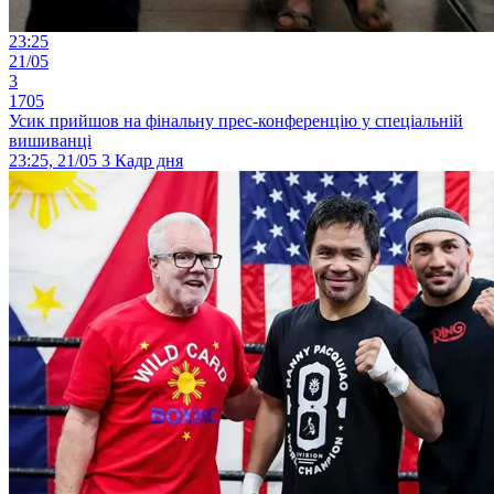
23:25
21/05
3
1705
Усик прийшов на фінальну прес-конференцію у спеціальній
вишиванці
23:25, 21/05
3
Кадр дня