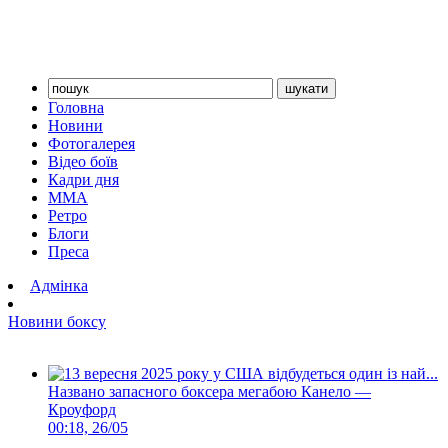
Головна
Новини
Фотогалерея
Відео боїв
Кадри дня
ММА
Ретро
Блоги
Преса
Адмінка
Новини боксу
Названо запасного боксера мегабою Канело —
Кроуфорд
00:18, 26/05