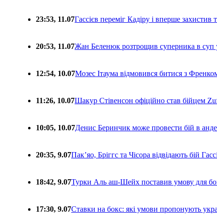
23:53, 11.07
Гассієв переміг Кадіру і вперше захистив
20:53, 11.07
Жан Беленюк розтрощив суперника в суп
12:54, 10.07
Мозес Ітаума відмовився битися з Френко
11:26, 10.07
Шакур Стівенсон офіційно став бійцем Zuf
10:05, 10.07
Денис Беринчик може провести бій в анде
20:35, 9.07
Пакʼяо, Бріггс та Чісора відвідають бій Гас
18:42, 9.07
Турки Аль аш-Шейх поставив умову для бо
17:30, 9.07
Ставки на бокс: які умови пропонують укра