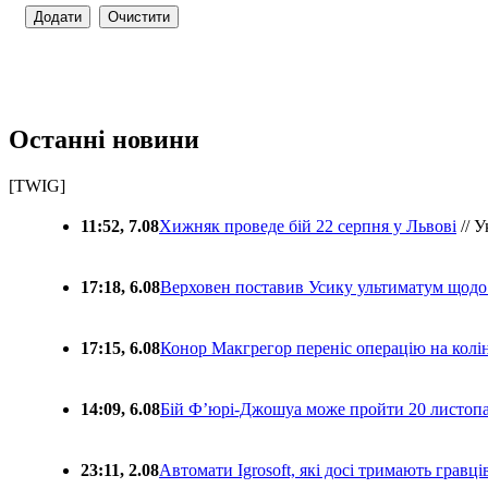
Останні новини
[TWIG]
11:52, 7.08
Хижняк проведе бій 22 серпня у Львові
// У
17:18, 6.08
Верховен поставив Усику ультиматум щодо
17:15, 6.08
Конор Макгрегор переніс операцію на колін
14:09, 6.08
Бій Ф’юрі-Джошуа може пройти 20 листоп
23:11, 2.08
Автомати Igrosoft, які досі тримають гравц