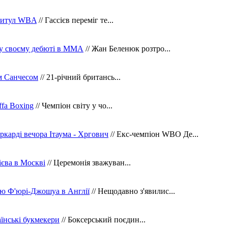
 титул WBA
// Гассієв переміг те...
 у своєму дебюті в ММА
// Жан Беленюк розтро...
м Санчесом
// 21-річний британсь...
fa Boxing
// Чемпіон світу у чо...
ркарді вечора Ітаума - Хргович
// Екс-чемпіон WBO Де...
сієва в Москві
// Церемонія зважуван...
ю Ф'юрі-Джошуа в Англії
// Нещодавно з'явилис...
їнські букмекери
// Боксерський поєдин...