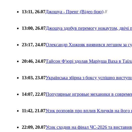
13:11, 26.07
Джошуа - Пренг (Відео бою)
//
13:00, 26.07
Джошуа здобув перемогу нокаутом, двічі 
23:17, 24.07
Олександр Хижняк виявився легшим за с
20:46, 24.07
Тайсон Ф'юрі здолав Маріуша Ваха в Таїл
13:03, 23.07
Українська збірна з боксу успішно виступ
14:07, 22.07
Популярные игровые механики в совреме
11:42, 21.07
Усик розповів про вплив Кличків на його 
22:09, 20.07
Усик сходив на фінал ЧС-2026 та вистави