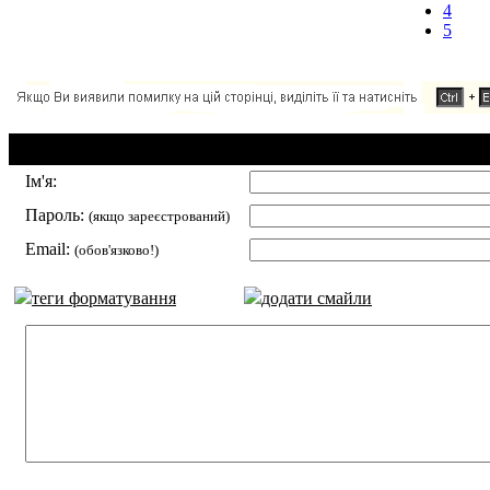
4
5
Додавання коментаря:
Ім'я:
Пароль:
(якщо зареєстрований)
Email:
(обов'язково!)
теги форматування
додати смайли