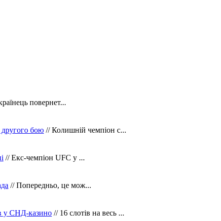
країнець повернет...
 другого бою
// Колишній чемпіон с...
і
// Екс-чемпіон UFC у ...
ада
// Попередньо, це мож...
ів у СНД-казино
// 16 слотів на весь ...