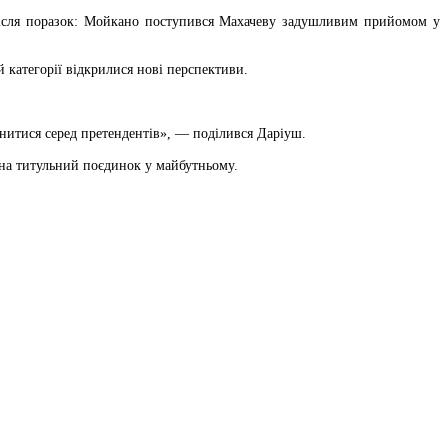
 після поразок: Мойкано поступився Махачеву задушливим прийомом у
 категорії відкрилися нові перспективи.
инитися серед претендентів», — поділився Даріуш.
 на титульний поєдинок у майбутньому.