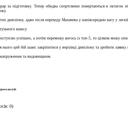
норар за підготовку. Тепер обидва спортсмени повертаються в октагон
оку.
оп дивізіону, адже після переходу Махачева у напівсередню вагу у легкій
тульного шансу.
виступлю успішно, а потім переможу когось із топ-5, то цілком можу оп
ього цей бій шанс закріпитися у верхівці дивізіону та зробити заявку
и напруженим та видовищним.
роголосуй:
сів: 0)