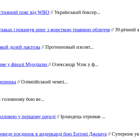
рестижний пояс від WBO
// Український боксер...
кулаках і покинув ринг з жорсткою травмою обличчя
// 39-річний 
зкой долей лактозы
// Протеиновый изолят...
тиме у фіналі Мундіалю
// Олександр Усик у ф...
уперника
// Олімпійський чемпі...
В головному бою ве...
олловею у першому раунді
// Ірландець отримав ...
оведе поєдинок в андеркарді бою Ентоні Джошуа
// Суперник укр