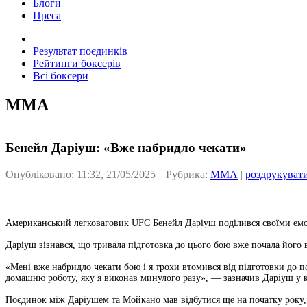
Блоги
Преса
Результат поєдинків
Рейтинги боксерів
Всі боксери
ММА
Бенейл Даріуш: «Вже набридло чекати»
Опубліковано: 11:32, 21/05/2025 | Рубрика:
ММА
|
роздрукуват
Американський легковаговик UFC Бенейл Даріуш поділився своїми емоці
Даріуш зізнався, що тривала підготовка до цього бою вже почала його 
«Мені вже набридло чекати бою і я трохи втомився від підготовки до п
домашню роботу, яку я виконав минулого разу», — зазначив Даріуш у 
Поєдинок між Даріушем та Мойкано мав відбутися ще на початку року,