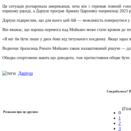
Ця ситуація розчарувала американця, хоча він і отримав повний го
першому раунді, а Даріуш програв Арману Царукяну наприкінці 2023 р
Даріуш підкреслив, що для нього цей бій — можливість повернутися у т
Він вважає, що хороша перемога над Мойкано може стати кроком до ти
«Я міг би бути лише у двох боях від титульного поєдинку. Якщо зараз 
Водночас бразилець Ренато Мойкано також налаштований рішуче — для н
Обидва спортсмени мають що доводити, тож протистояння обіцяє бут
Даріуш
Сподобалось? П
(Голо
Розкажи про це друзям:
0
1
2
3