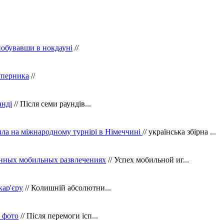
побувавши в нокдауні
//
уперника
//
анді
// Після семи раундів...
ила на міжнародному турнірі в Німеччині
// українська збірна ...
нных мобильных развлечениях
// Успех мобильной иг...
кар'єру
// Колишній абсолютни...
в фото
// Після перемоги ісп...