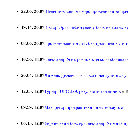
22:06, 20.07
Шелестюк зовсім скоро проведе бій за п
19:14, 20.07
Віктор Ортіс дебютував у боях на голих 
08:06, 20.07
Протеиновый изолят: быстрый белок с ни
10:56, 18.07
Олександр Усик розповів за кого вболіва
20:04, 13.07
Хижняк дізнався ім'я свого наступного с
12:05, 12.07
Турнірі UFC 329, результати поєдинків
// 
09:59, 12.07
Макгрегор програв технічним нокаутом Г
00:15, 12.07
Український боксер Олександр Хижняк пр