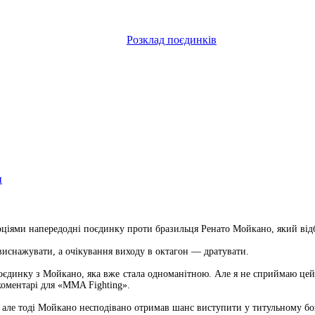
Розклад поєдинків
и
ями напередодні поєдинку проти бразильця Ренато Мойкано, який відбуд
виснажувати, а очікування виходу в октагон — дратувати.
оєдинку з Мойкано, яка вже стала одноманітною. Але я не сприймаю цей 
коментарі для «MMA Fighting».
 але тоді Мойкано несподівано отримав шанс виступити у титульному б