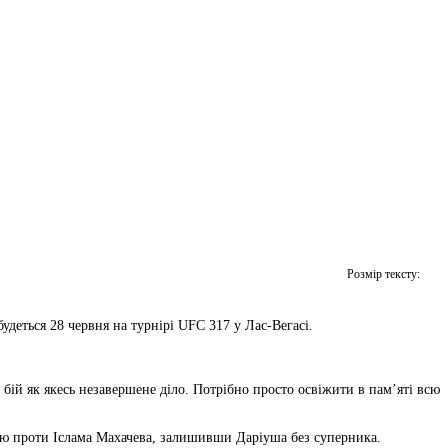
Розмір тексту:
еться 28 червня на турнірі UFC 317 у Лас-Вегасі.
бій як якесь незавершене діло. Потрібно просто освіжити в пам’яті всю
ою проти Іслама Махачева, залишивши Даріуша без суперника.