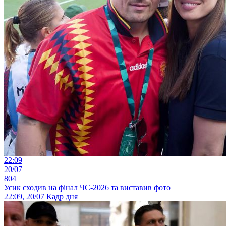
22:09
20/07
804
Усик сходив на фінал ЧС-2026 та виставив фото
22:09, 20/07
Кадр дня