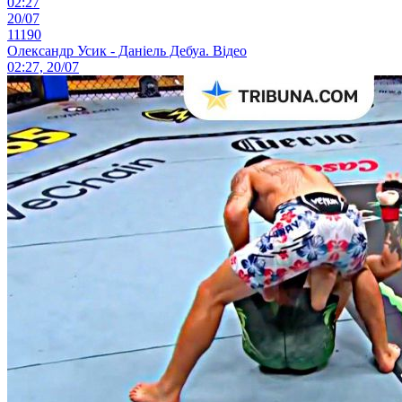
02:27
20/07
11190
Олександр Усик - Даніель Дебуа. Відео
02:27, 20/07