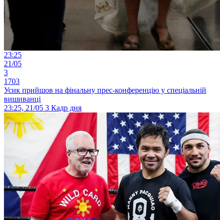
23:25
21/05
3
1703
Усик прийшов на фінальну прес-конференцію у спеціальній
вишиванці
23:25, 21/05
3
Кадр дня