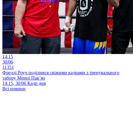
14:15
30/06
11351
Фредді Роуч поділився свіжими кадрами з тренувального
табору Менні Пак’яо
14:15, 30/06
Кадр дня
Всі новини