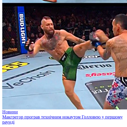
Новини
Макгрегор програв технічним нокаутом Голловею у першому
раунді