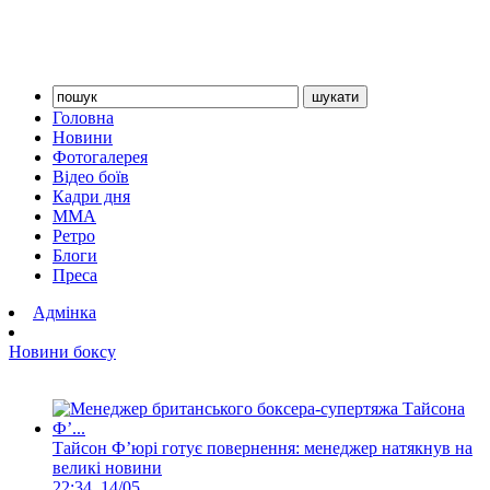
Головна
Новини
Фотогалерея
Відео боїв
Кадри дня
ММА
Ретро
Блоги
Преса
Адмінка
Новини боксу
Тайсон Ф’юрі готує повернення: менеджер натякнув на
великі новини
22:34, 14/05