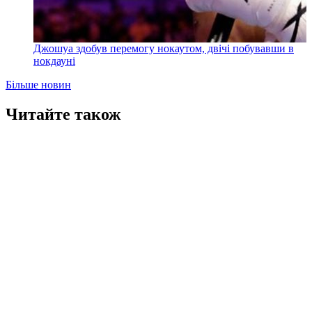
Джошуа здобув перемогу нокаутом, двічі побувавши в
нокдауні
Більше новин
Читайте також