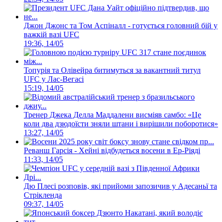
Джон Джонс та Том Аспіналл - готується головний бій у
важкій вазі UFC
19:36, 14/05
Топурія та Олівейра битимуться за вакантний титул
UFC у Лас-Вегасі
15:19, 14/05
Тренер Джека Делла Маддалени висміяв самбо: «Це
коли два дзюдоїсти зняли штани і вирішили поборотися»
13:27, 14/05
Реванш Гарсія - Хейні відбудеться восени в Ер-Ріяді
11:33, 14/05
Дю Плесі розповів, які прийоми запозичив у Адесаньї та
Стрікленда
09:37, 14/05