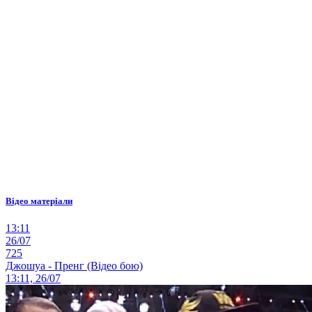
Відео матеріали
13:11
26/07
725
Джошуа - Пренг (Відео бою)
13:11, 26/07