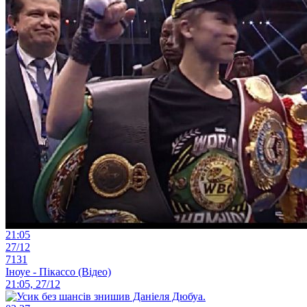
21:05
27/12
7131
Іноуе - Пікассо (Відео)
21:05, 27/12