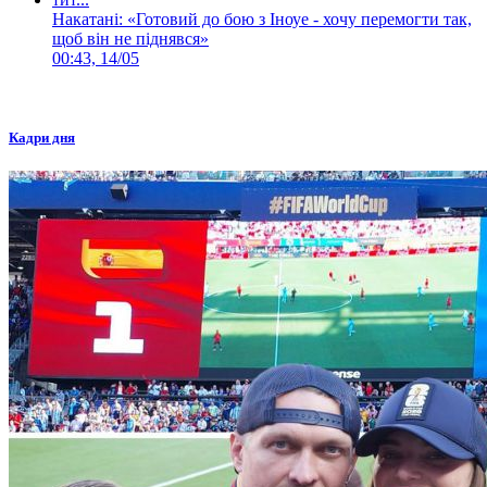
Накатані: «Готовий до бою з Іноуе - хочу перемогти так,
щоб він не піднявся»
00:43, 14/05
Кадри дня