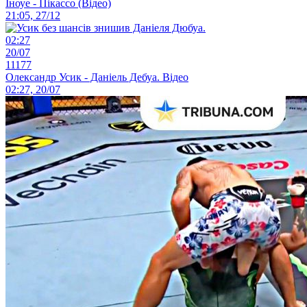
Іноуе - Пікассо (Відео)
21:05, 27/12
02:27
20/07
11177
Олександр Усик - Даніель Дебуа. Відео
02:27, 20/07