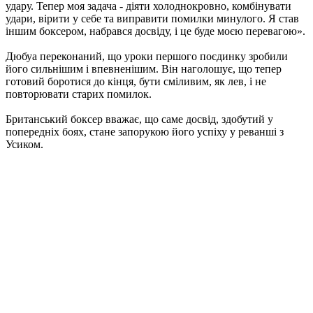
удару. Тепер моя задача - діяти холоднокровно, комбінувати
удари, вірити у себе та виправити помилки минулого. Я став
іншим боксером, набрався досвіду, і це буде моєю перевагою».
Дюбуа переконаний, що уроки першого поєдинку зробили
його сильнішим і впевненішим. Він наголошує, що тепер
готовий боротися до кінця, бути сміливим, як лев, і не
повторювати старих помилок.
Британський боксер вважає, що саме досвід, здобутий у
попередніх боях, стане запорукою його успіху у реванші з
Усиком.