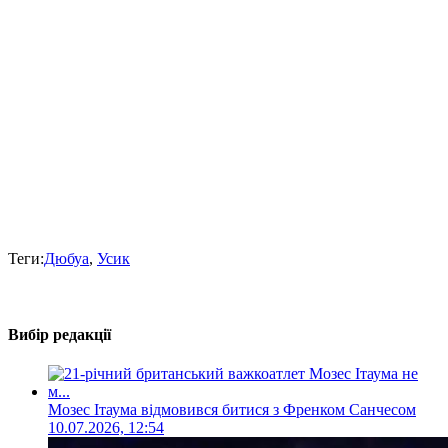
Теги:
Дюбуа
,
Усик
Вибір редакції
Мозес Ітаума відмовився битися з Френком Санчесом
10.07.2026, 12:54