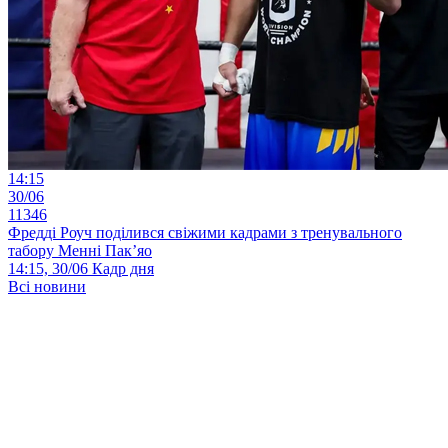
14:15
30/06
11346
Фредді Роуч поділився свіжими кадрами з тренувального
табору Менні Пак’яо
14:15, 30/06
Кадр дня
Всі новини