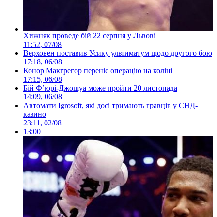
Хижняк проведе бій 22 серпня у Львові
11:52, 07/08
Верховен поставив Усику ультиматум щодо другого бою
17:18, 06/08
Конор Макгрегор переніс операцію на коліні
17:15, 06/08
Бій Ф’юрі-Джошуа може пройти 20 листопада
14:09, 06/08
Автомати Igrosoft, які досі тримають гравців у СНД-
казино
23:11, 02/08
13:00