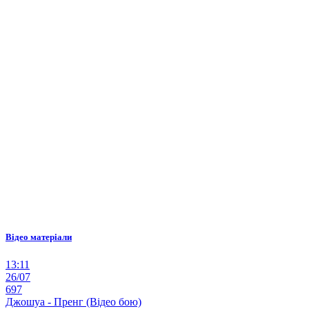
Відео матеріали
13:11
26/07
697
Джошуа - Пренг (Відео бою)