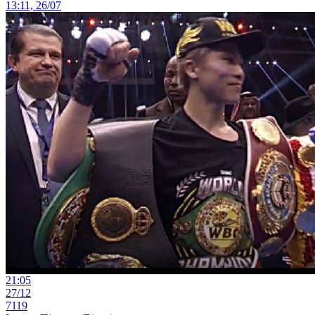
13:11, 26/07
21:05
27/12
7119