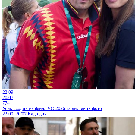
22:09
20/07
774
Усик сходив на фінал ЧС-2026 та виставив фото
22:09, 20/07
Кадр дня