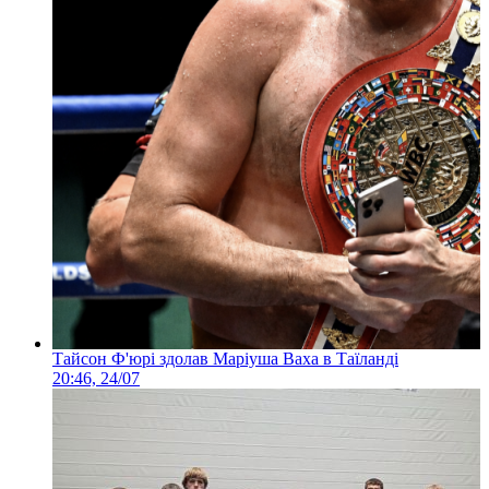
Тайсон Ф'юрі здолав Маріуша Ваха в Таїланді
20:46, 24/07