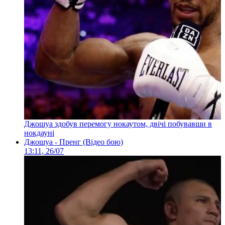
Джошуа здобув перемогу нокаутом, двічі побувавши в
нокдауні
Джошуа - Пренг (Відео бою)
13:11, 26/07