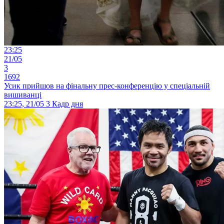
23:25
21/05
3
1692
Усик прийшов на фінальну прес-конференцію у спеціальній
вишиванці
23:25, 21/05
3
Кадр дня