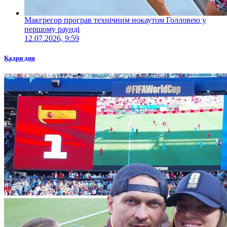
Макгрегор програв технічним нокаутом Голловею у
першому раунді
12.07.2026, 9:59
Кадри дня