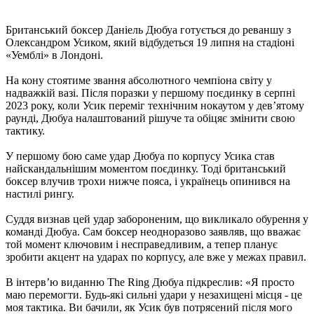
Британський боксер Даніель Дюбуа готується до реваншу з
Олександром Усиком, який відбудеться 19 липня на стадіоні
«Уемблі» в Лондоні.
На кону стоятиме звання абсолютного чемпіона світу у
надважкій вазі. Після поразки у першому поєдинку в серпні
2023 року, коли Усик переміг технічним нокаутом у дев’ятому
раунді, Дюбуа налаштований рішуче та обіцяє змінити свою
тактику.
У першому бою саме удар Дюбуа по корпусу Усика став
найскандальнішим моментом поєдинку. Тоді британський
боксер влучив трохи нижче пояса, і українець опинився на
настилі рингу.
Суддя визнав цей удар забороненим, що викликало обурення у
команді Дюбуа. Сам боксер неодноразово заявляв, що вважає
той момент ключовим і несправедливим, а тепер планує
зробити акцент на ударах по корпусу, але вже у межах правил.
В інтерв’ю виданню The Ring Дюбуа підкреслив: «Я просто
маю перемогти. Будь-які сильні удари у незахищені місця - це
моя тактика. Ви бачили, як Усик був потрясений після мого