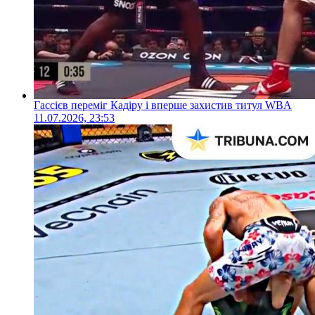
Гассієв переміг Кадіру і вперше захистив титул WBA
11.07.2026, 23:53