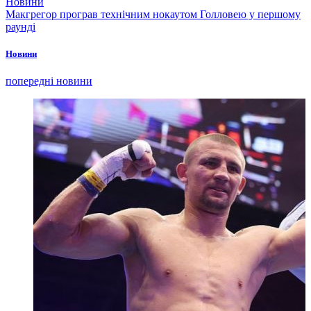
Новини
Макгрегор програв технічним нокаутом Голловею у першому
раунді
Новини
попередні новини