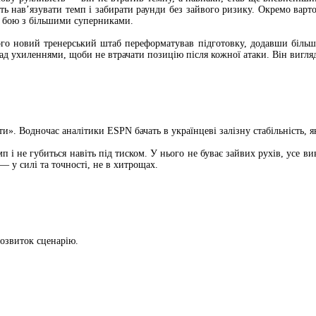
ють навʼязувати темп і забирати раунди без зайвого ризику. Окремо варт
 в бою з більшими суперниками.
 Його новий тренерський штаб переформатував підготовку, додавши більш
д ухиленнями, щоби не втрачати позицію після кожної атаки. Він вигляда
». Водночас аналітики ESPN бачать в українцеві залізну стабільність, я
п і не губиться навіть під тиском. У нього не буває зайвих рухів, усе 
— у силі та точності, не в хитрощах.
розвиток сценарію.