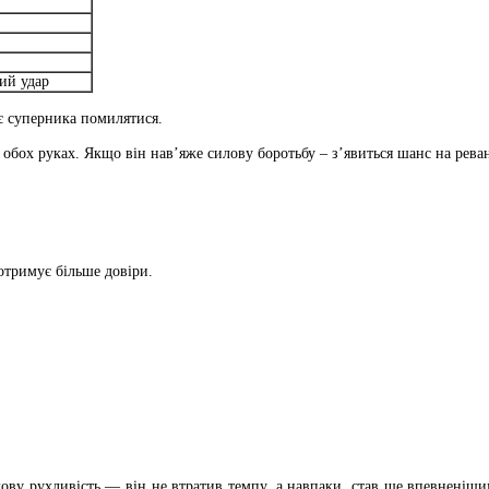
ий удар
ує суперника помилятися.
обох руках. Якщо він нав’яже силову боротьбу – з’явиться шанс на рева
отримує більше довіри.
рмову рухливість — він не втратив темпу, а навпаки, став ще впевненішим