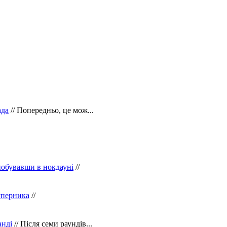
ада
// Попередньо, це мож...
побувавши в нокдауні
//
уперника
//
анді
// Після семи раундів...