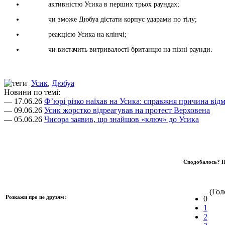
активністю Усика в перших трьох раундах;
чи зможе Дюбуа дістати корпус ударами по тілу;
реакцією Усика на клінчі;
чи вистачить витривалості британцю на пізні раунди.
Усик
,
Дюбуа
Новини по темі:
— 17.06.26
Ф’юрі різко наїхав на Усика: справжня причина відм
— 09.06.26
Усик жорстко відреагував на протест Верховена
— 05.06.26
Чисора заявив, що знайшов «ключ» до Усика
Сподобалось? П
(Голо
Розкажи про це друзям:
0
1
2