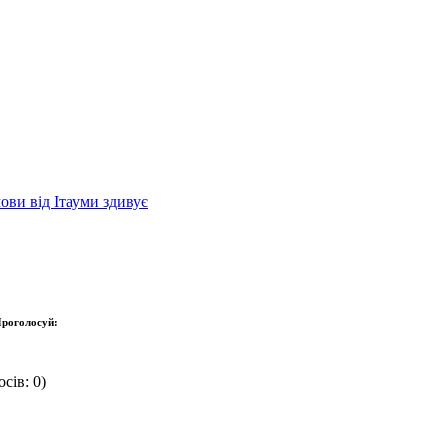
ови від Ітауми здивує
роголосуй:
сів: 0)