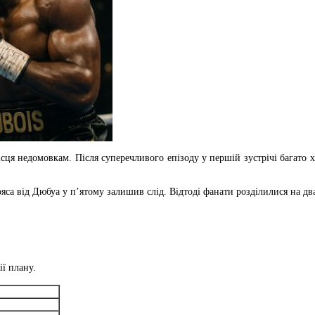
сця недомовкам. Після суперечливого епізоду у першій зустрічі багато 
са від Дюбуа у п’ятому залишив слід. Відтоді фанати розділилися на два
ії плану.