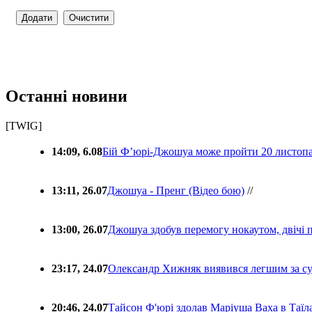
Останні новини
[TWIG]
14:09, 6.08
Бій Ф’юрі-Джошуа може пройти 20 листоп
13:11, 26.07
Джошуа - Пренг (Відео бою)
//
13:00, 26.07
Джошуа здобув перемогу нокаутом, двічі 
23:17, 24.07
Олександр Хижняк виявився легшим за с
20:46, 24.07
Тайсон Ф'юрі здолав Маріуша Ваха в Таїл