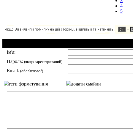
3
4
5
Додавання коментаря:
Ім'я:
Пароль:
(якщо зареєстрований)
Email:
(обов'язково!)
теги форматування
додати смайли