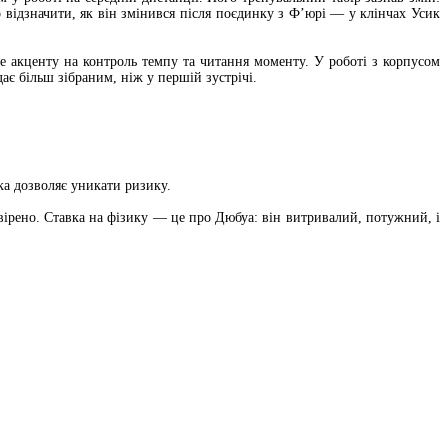
о відзначити, як він змінився після поєдинку з Фʼюрі — у клінчах Усик
е акценту на контроль темпу та читання моменту. У роботі з корпусом
є більш зібраним, ніж у першій зустрічі.
ка дозволяє уникати ризику.
вивірено. Ставка на фізику — це про Дюбуа: він витривалий, потужний, і