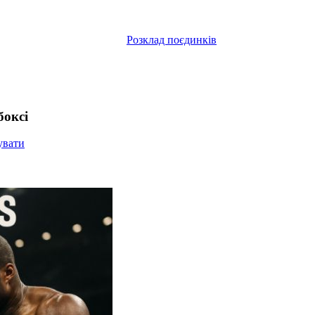
Розклад поєдинків
боксі
увати