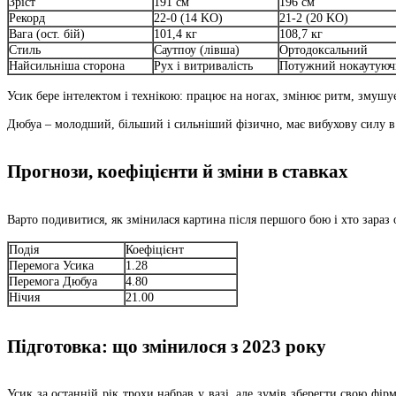
Зріст
191 см
196 см
Рекорд
22-0 (14 KO)
21-2 (20 KO)
Вага (ост. бій)
101,4 кг
108,7 кг
Стиль
Саутпоу (лівша)
Ортодоксальний
Найсильніша сторона
Рух і витривалість
Потужний нокаутуюч
Усик бере інтелектом і технікою: працює на ногах, змінює ритм, змуш
Дюбуа – молодший, більший і сильніший фізично, має вибухову силу в 
Прогнози, коефіцієнти й зміни в ставках
Варто подивитися, як змінилася картина після першого бою і хто зараз 
Подія
Коефіцієнт
Перемога Усика
1.28
Перемога Дюбуа
4.80
Нічия
21.00
Підготовка: що змінилося з 2023 року
Усик за останній рік трохи набрав у вазі, але зумів зберегти свою фі