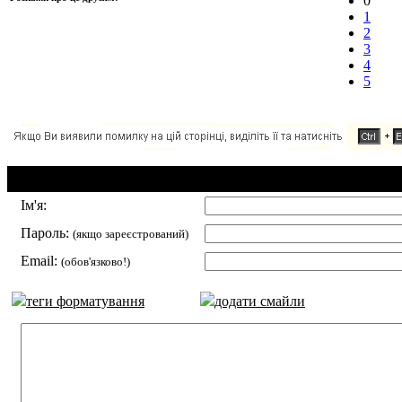
0
1
2
3
4
5
Додавання коментаря:
Ім'я:
Пароль:
(якщо зареєстрований)
Email:
(обов'язково!)
теги форматування
додати смайли