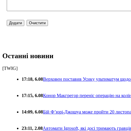
Останні новини
[TWIG]
17:18, 6.08
Верховен поставив Усику ультиматум щодо
17:15, 6.08
Конор Макгрегор переніс операцію на колін
14:09, 6.08
Бій Ф’юрі-Джошуа може пройти 20 листоп
23:11, 2.08
Автомати Igrosoft, які досі тримають гравц