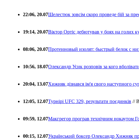
22:06, 20.07
Шелестюк зовсім скоро проведе бій за п
19:14, 20.07
Віктор Ортіс дебютував у боях на голих 
08:06, 20.07
Протеиновый изолят: быстрый белок с ни
10:56, 18.07
Олександр Усик розповів за кого вболіва
20:04, 13.07
Хижняк дізнався ім'я свого наступного с
12:05, 12.07
Турнірі UFC 329, результати поєдинків
// 
09:59, 12.07
Макгрегор програв технічним нокаутом Г
00:15, 12.07
Український боксер Олександр Хижняк пр