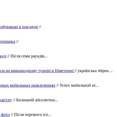
побувавши в нокдауні
//
уперника
//
анді
// Після семи раундів...
ила на міжнародному турнірі в Німеччині
// українська збірна ...
нных мобильных развлечениях
// Успех мобильной иг...
кар'єру
// Колишній абсолютни...
в фото
// Після перемоги ісп...