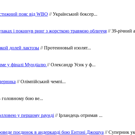
рестижний пояс від WBO
// Український боксер...
кулаках і покинув ринг з жорсткою травмою обличчя
// 39-річний 
зкой долей лактозы
// Протеиновый изолят...
тиме у фіналі Мундіалю
// Олександр Усик у ф...
уперника
// Олімпійський чемпі...
В головному бою ве...
олловею у першому раунді
// Ірландець отримав ...
оведе поєдинок в андеркарді бою Ентоні Джошуа
// Суперник укр