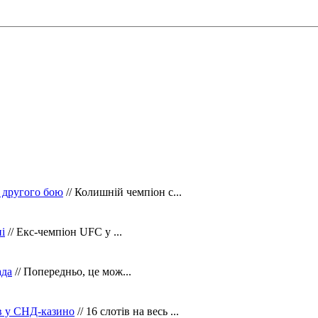
 другого бою
// Колишній чемпіон с...
і
// Екс-чемпіон UFC у ...
ада
// Попередньо, це мож...
ів у СНД-казино
// 16 слотів на весь ...