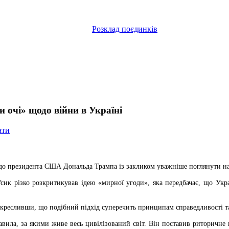
Розклад поєдинків
очі» щодо війни в Україні
ати
 до президента США Дональда Трампа із закликом уважніше поглянути на
сик різко розкритикував ідею «мирної угоди», яка передбачає, що Укра
дкресливши, що подібний підхід суперечить принципам справедливості т
авила, за якими живе весь цивілізований світ. Він поставив риторичне