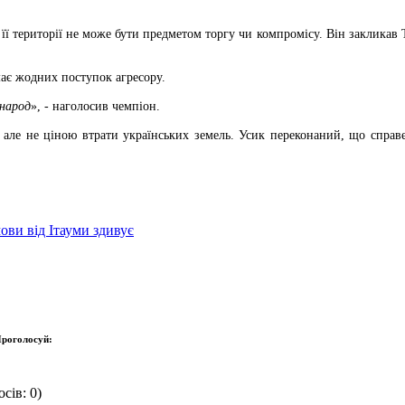
 її території не може бути предметом торгу чи компромісу. Він закликав
ає жодних поступок агресору.
 народ
», - наголосив чемпіон.
 але не ціною втрати українських земель. Усик переконаний, що спра
ови від Ітауми здивує
роголосуй:
сів: 0)