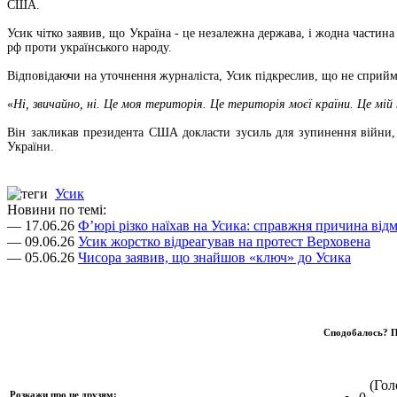
США.
Усик чітко заявив, що Україна - це незалежна держава, і жодна частина
рф проти українського народу.
Відповідаючи на уточнення журналіста, Усик підкреслив, що не сприйм
«
Ні, звичайно, ні. Це моя територія. Це територія моєї країни. Це мій
Він закликав президента США докласти зусиль для зупинення війни,
України.
Усик
Новини по темі:
— 17.06.26
Ф’юрі різко наїхав на Усика: справжня причина відм
— 09.06.26
Усик жорстко відреагував на протест Верховена
— 05.06.26
Чисора заявив, що знайшов «ключ» до Усика
Сподобалось? П
(Голо
Розкажи про це друзям: