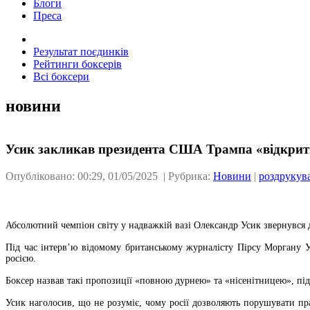
Блоги
Преса
Результат поєдинків
Рейтинги боксерів
Всі боксери
новини
Усик закликав президента США Трампа «відкрити 
Опубліковано: 00:29, 01/05/2025 | Рубрика:
Новини
|
роздрукув
Абсолютний чемпіон світу у надважкій вазі Олександр Усик звернувся
Під час інтерв’ю відомому британському журналісту Пірсу Моргану У
росією.
Боксер назвав такі пропозиції «повною дурнею» та «нісенітницею», пі
Усик наголосив, що не розуміє, чому росії дозволяють порушувати пр