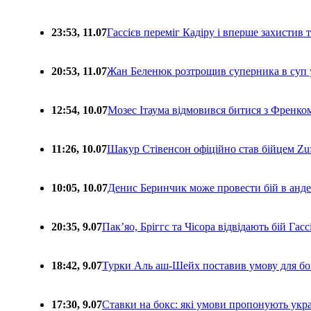
23:53, 11.07
Гассієв переміг Кадіру і вперше захистив
20:53, 11.07
Жан Беленюк розтрощив суперника в суп
12:54, 10.07
Мозес Ітаума відмовився битися з Френко
11:26, 10.07
Шакур Стівенсон офіційно став бійцем Zuf
10:05, 10.07
Денис Беринчик може провести бій в анде
20:35, 9.07
Пакʼяо, Бріггс та Чісора відвідають бій Гас
18:42, 9.07
Турки Аль аш-Шейх поставив умову для бо
17:30, 9.07
Ставки на бокс: які умови пропонують укра