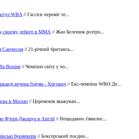
 титул WBA
// Гассієв переміг те...
 у своєму дебюті в ММА
// Жан Беленюк розтро...
м Санчесом
// 21-річний британсь...
fa Boxing
// Чемпіон світу у чо...
ркарді вечора Ітаума - Хргович
// Екс-чемпіон WBO Де...
сієва в Москві
// Церемонія зважуван...
ю Ф'юрі-Джошуа в Англії
// Нещодавно з'явилис...
їнські букмекери
// Боксерський поєдин...