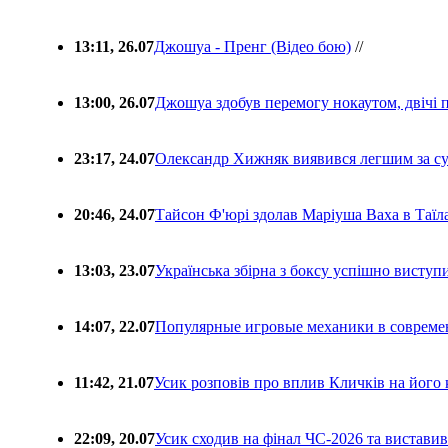
13:11, 26.07
Джошуа - Пренг (Відео бою)
//
13:00, 26.07
Джошуа здобув перемогу нокаутом, двічі 
23:17, 24.07
Олександр Хижняк виявився легшим за с
20:46, 24.07
Тайсон Ф'юрі здолав Маріуша Ваха в Таїл
13:03, 23.07
Українська збірна з боксу успішно виступ
14:07, 22.07
Популярные игровые механики в совреме
11:42, 21.07
Усик розповів про вплив Кличків на його 
22:09, 20.07
Усик сходив на фінал ЧС-2026 та вистави