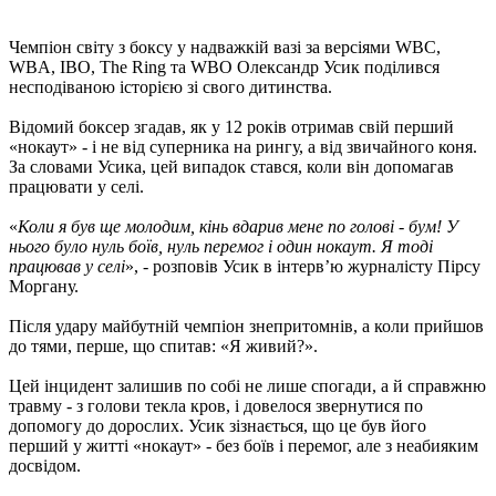
Чемпіон світу з боксу у надважкій вазі за версіями WBC,
WBA, IBO, The Ring та WBO Олександр Усик поділився
несподіваною історією зі свого дитинства.
Відомий боксер згадав, як у 12 років отримав свій перший
«нокаут» - і не від суперника на рингу, а від звичайного коня.
За словами Усика, цей випадок стався, коли він допомагав
працювати у селі.
«
Коли я був ще молодим, кінь вдарив мене по голові - бум! У
нього було нуль боїв, нуль перемог і один нокаут. Я тоді
працював у селі
», - розповів Усик в інтерв’ю журналісту Пірсу
Моргану.
Після удару майбутній чемпіон знепритомнів, а коли прийшов
до тями, перше, що спитав: «Я живий?».
Цей інцидент залишив по собі не лише спогади, а й справжню
травму - з голови текла кров, і довелося звернутися по
допомогу до дорослих. Усик зізнається, що це був його
перший у житті «нокаут» - без боїв і перемог, але з неабияким
досвідом.