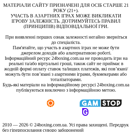
МАТЕРІАЛИ САЙТУ ПРИЗНАЧЕНІ ДЛЯ ОСІБ СТАРШЕ 21
РОКУ (21+).
УЧАСТЬ В АЗАРТНИХ ІГРАХ МОЖЕ ВИКЛИКАТИ
ІГРОВУ ЗАЛЕЖНІСТЬ. ДОТРИМУЙТЕСЬ ПРАВИЛ
(ПРИНЦИПІВ) ВІДПОВІДАЛЬНОЇ ГРИ.
При виявленні перших ознак залежності негайно зверніться
до спеціаліста.
Пам'ятайте, що участь в азартних іграх не може бути
джерелом доходів або альтернативою роботі.
Інформаційний ресурс 24boxing.com.ua не проводить ігри на
реальні та/або віртуальні гроші, також сайт не приймає в
жодній формі оплату ставок та/інших платежів, які пов’язані/
можуть бути пов’язані з азартними іграми, букмекерами або
тоталізаторами.
Будь-які матеріали на інформаційному ресурсі 24boxing.com.ua
публікуються виключно з інформаційною метою.
2010 — 2026 ©
24boxing.com.ua.
Усi права захищенi. Передрук
без гіперпосилання суворо заборонений