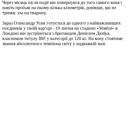
Через місяць після події він повернувся до того самого коня і
навіть проїхав на ньому кілька кілометрів, довівши, що не
тримає зла на тварину.
Зараз Олександр Усик готується до одного з найважливіших
поєдинків у своїй кар’єрі - 19 липня на стадіоні «Уемблі» в
Лондоні він зустрінеться з британцем Деніелем Дюбуа,
власником титулу IBF у категорії до 120 кг. На кону стоятиме
звання абсолютного чемпіона світу у надважкій вазі.