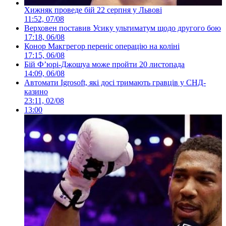
Хижняк проведе бій 22 серпня у Львові
11:52, 07/08
Верховен поставив Усику ультиматум щодо другого бою
17:18, 06/08
Конор Макгрегор переніс операцію на коліні
17:15, 06/08
Бій Ф’юрі-Джошуа може пройти 20 листопада
14:09, 06/08
Автомати Igrosoft, які досі тримають гравців у СНД-
казино
23:11, 02/08
13:00