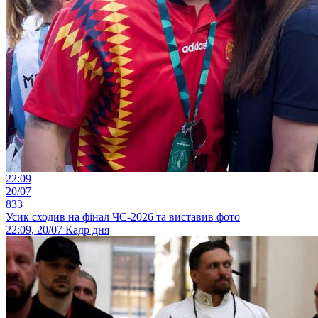
22:09
20/07
833
Усик сходив на фінал ЧС-2026 та виставив фото
22:09, 20/07
Кадр дня