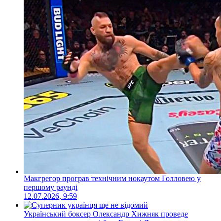
Макгрегор програв технічним нокаутом Голловею у
першому раунді
12.07.2026, 9:59
Український боксер Олександр Хижняк проведе