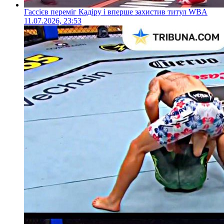
Гассієв переміг Кадіру і вперше захистив титул WBA
11.07.2026, 23:53