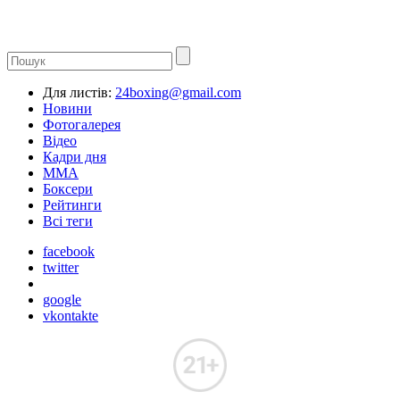
Для листів:
24boxing@gmail.com
Новини
Фотогалерея
Відео
Кадри дня
ММА
Боксери
Рейтинги
Всі теги
facebook
twitter
google
vkontakte