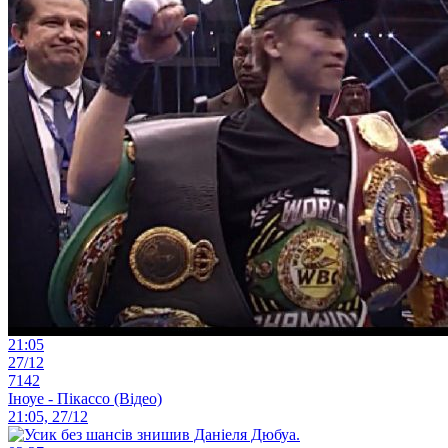
21:05
27/12
7142
Іноуе - Пікассо (Відео)
21:05, 27/12