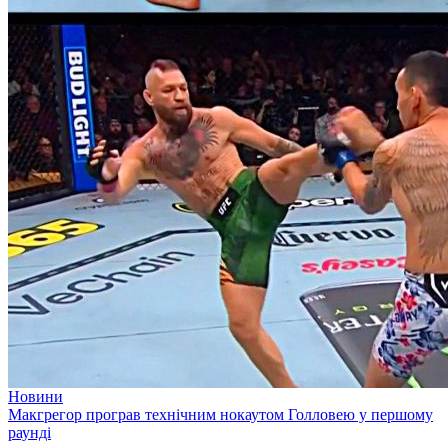
Новини
Макгрегор програв технічним нокаутом Голловею у першому
раунді