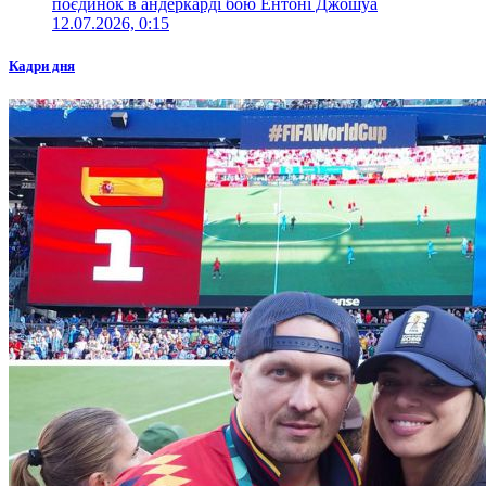
поєдинок в андеркарді бою Ентоні Джошуа
12.07.2026, 0:15
Кадри дня