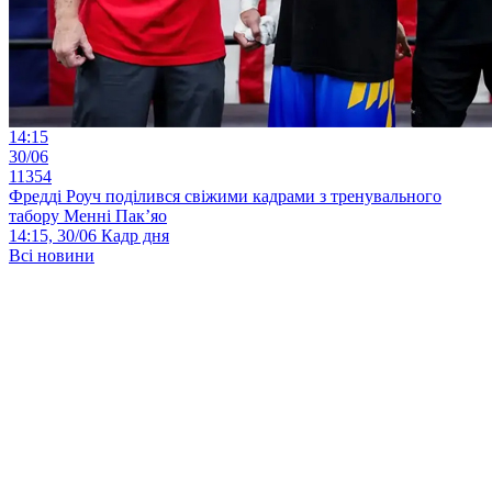
14:15
30/06
11354
Фредді Роуч поділився свіжими кадрами з тренувального
табору Менні Пак’яо
14:15, 30/06
Кадр дня
Всі новини