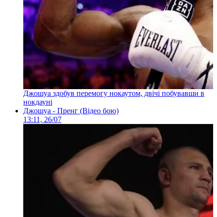
Джошуа здобув перемогу нокаутом, двічі побувавши в
нокдауні
Джошуа - Пренг (Відео бою)
13:11, 26/07