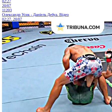
02:27
20/07
11203
Олександр Усик - Даніель Дебуа. Відео
02:27, 20/07