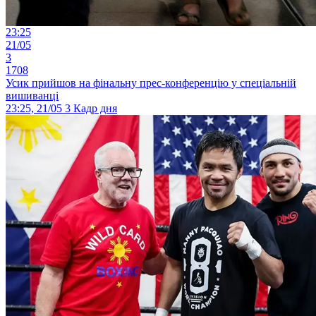
23:25
21/05
3
1708
Усик прийшов на фінальну прес-конференцію у спеціальній
вишиванці
23:25, 21/05
3
Кадр дня