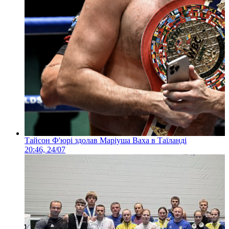
Тайсон Ф'юрі здолав Маріуша Ваха в Таїланді
20:46, 24/07