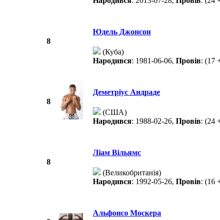
Народився
: 2013-07-28,
Провів
: (24 
Юдель Джонсон
8
(Куба)
Народився
: 1981-06-06,
Провів
: (17 
Деметріус Андраде
8
(США)
Народився
: 1988-02-26,
Провів
: (24 
Ліам Вільямс
8
(Великобританія)
Народився
: 1992-05-26,
Провів
: (16 
Альфонсо Москера