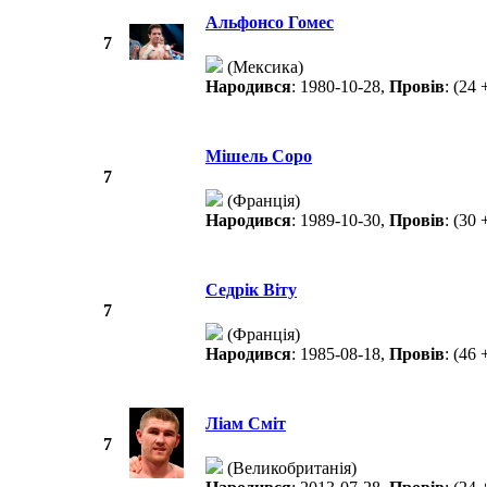
Альфонсо Гомес
7
(Мексика)
Народився
: 1980-10-28,
Провів
: (24 
Мішель Соро
7
(Франція)
Народився
: 1989-10-30,
Провів
: (30 
Седрік Віту
7
(Франція)
Народився
: 1985-08-18,
Провів
: (46 
Ліам Сміт
7
(Великобританія)