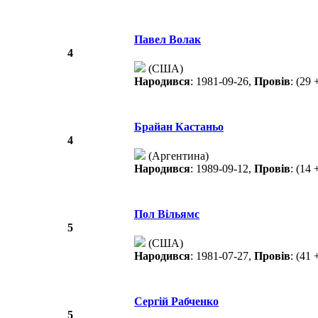
Павел Волак
4
(США)
Народився
: 1981-09-26,
Провів
: (29 
Брайан Кастаньо
4
(Аргентина)
Народився
: 1989-09-12,
Провів
: (14 
Пол Вільямс
5
(США)
Народився
: 1981-07-27,
Провів
: (41 
Сергій Рабченко
5