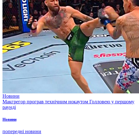
Новини
Макгрегор програв технічним нокаутом Голловею у першому
раунді
Новини
попередні новини