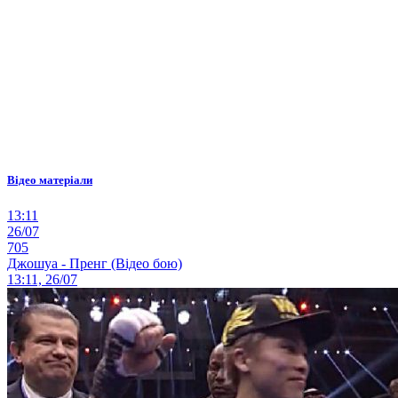
Відео матеріали
13:11
26/07
705
Джошуа - Пренг (Відео бою)
13:11, 26/07