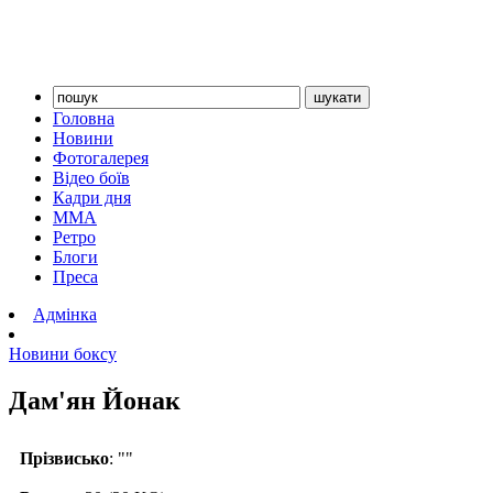
Головна
Новини
Фотогалерея
Відео боїв
Кадри дня
ММА
Ретро
Блоги
Преса
Адмінка
Новини боксу
Дам'ян Йонак
Прізвисько
: ""