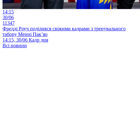
14:15
30/06
11347
Фредді Роуч поділився свіжими кадрами з тренувального
табору Менні Пак’яо
14:15, 30/06
Кадр дня
Всі новини