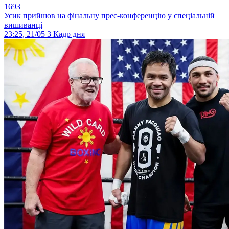
1693
Усик прийшов на фінальну прес-конференцію у спеціальній
вишиванці
23:25, 21/05
3
Кадр дня