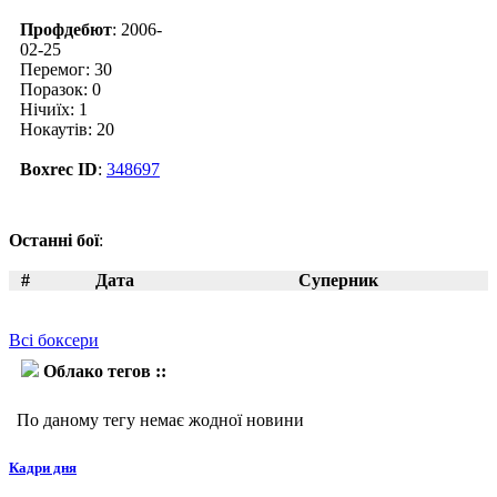
Профдебют
: 2006-
02-25
Перемог: 30
Поразок: 0
Нічиїх: 1
Нокаутів: 20
Boxrec ID
:
348697
Останні бої
:
#
Дата
Суперник
Всі боксери
Облако тегов ::
Дам'ян Йонак
По даному тегу немає жодної новини
Кадри дня