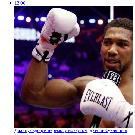
13:00
Джошуа здобув перемогу нокаутом, двічі побувавши в