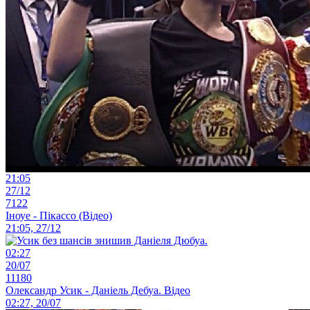
21:05
27/12
7122
Іноуе - Пікассо (Відео)
21:05, 27/12
02:27
20/07
11180
Олександр Усик - Даніель Дебуа. Відео
02:27, 20/07