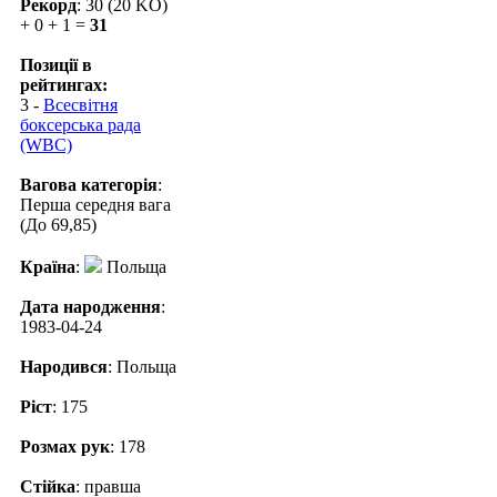
Рекорд
: 30 (20 KO)
+ 0 + 1 =
31
Позиції в
рейтингах:
3 -
Всесвітня
боксерська рада
(WBC)
Вагова категорія
:
Перша середня вага
(До 69,85)
Країна
:
Польща
Дата народження
:
1983-04-24
Народився
: Польща
Ріст
: 175
Розмах рук
: 178
Стійка
: правша