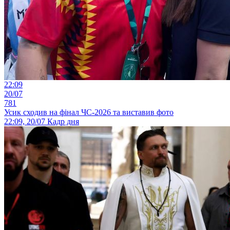
22:09
20/07
781
Усик сходив на фінал ЧС-2026 та виставив фото
22:09, 20/07
Кадр дня