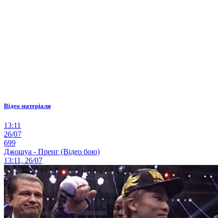
Відео матеріали
13:11
26/07
699
Джошуа - Пренг (Відео бою)
13:11, 26/07