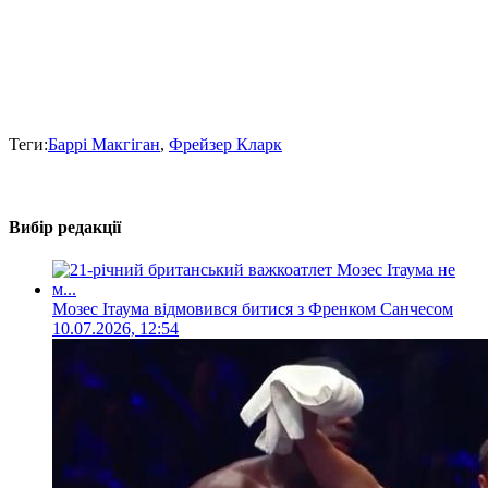
Теги:
Баррі Макгіган
,
Фрейзер Кларк
Вибір редакції
Мозес Ітаума відмовився битися з Френком Санчесом
10.07.2026, 12:54