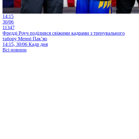
14:15
30/06
11347
Фредді Роуч поділився свіжими кадрами з тренувального
табору Менні Пак’яо
14:15, 30/06
Кадр дня
Всі новини