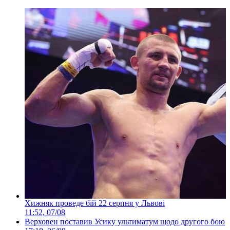
Хижняк проведе бій 22 серпня у Львові
11:52, 07/08
Верховен поставив Усику ультиматум щодо другого бою