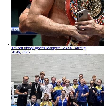
Тайсон Ф'юрі здолав Маріуша Ваха в Таїланді
20:46, 24/07