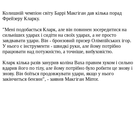
Колишній чемпіон світу Баррі Макгіган дав кілька порад
Фрейзеру Кларку.
"Мені подобається Кларк, але він повинен зосередитися на
сильніших ударах і сидіти на своїх ударах, а не просто
завдвавати удари. Він - бронзовий призер Олімпійських ігор.
У нього є інструменти - швидкі руки, але йому потрібно
працювати над потужністю, а точніше, вибуховістю.
Кларк кілька разів занурив коліна Ваха правим хуком і сильно
вдарив його по тілу, але йому потрібно було робити це знову і
знову. Він боїться продовжувати удари, якщо у нього
закінчиться бензин", - заявив Макгіган Mirror.