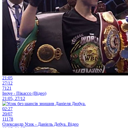
21:05
27/12
7121
Іноуе - Пікассо (Відео)
21:05, 27/12
02:27
20/07
11178
Олександр Усик - Даніель Дебуа. Відео