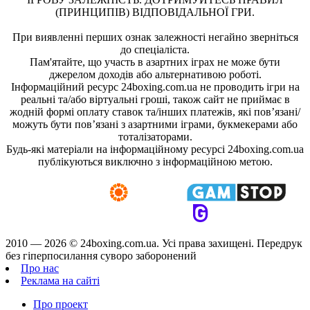
(ПРИНЦИПІВ) ВІДПОВІДАЛЬНОЇ ГРИ.
При виявленні перших ознак залежності негайно зверніться
до спеціаліста.
Пам'ятайте, що участь в азартних іграх не може бути
джерелом доходів або альтернативою роботі.
Інформаційний ресурс 24boxing.com.ua не проводить ігри на
реальні та/або віртуальні гроші, також сайт не приймає в
жодній формі оплату ставок та/інших платежів, які пов’язані/
можуть бути пов’язані з азартними іграми, букмекерами або
тоталізаторами.
Будь-які матеріали на інформаційному ресурсі 24boxing.com.ua
публікуються виключно з інформаційною метою.
2010 — 2026 ©
24boxing.com.ua.
Усi права захищенi. Передрук
без гіперпосилання суворо заборонений
Про нас
Реклама на сайті
Про проект