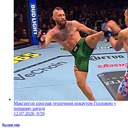
Макгрегор програв технічним нокаутом Голловею у
першому раунді
12.07.2026, 9:59
Кадри дня