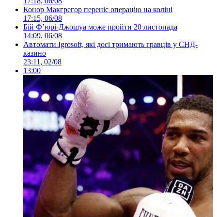
17:18, 06/08
Конор Макгрегор переніс операцію на коліні
17:15, 06/08
Бій Ф’юрі-Джошуа може пройти 20 листопада
14:09, 06/08
Автомати Igrosoft, які досі тримають гравців у СНД-
казино
23:11, 02/08
13:00