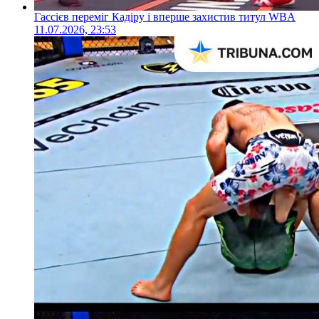
Гассієв переміг Кадіру і вперше захистив титул WBA
11.07.2026, 23:53