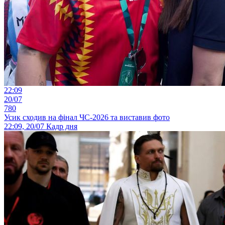
22:09
20/07
780
Усик сходив на фінал ЧС-2026 та виставив фото
22:09, 20/07
Кадр дня