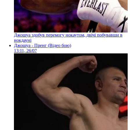
Джошуа здобув перемогу нокаутом, двічі побувавши в
нокдауні
Джошуа - Пренг (Відео бою)
13:11, 26/07