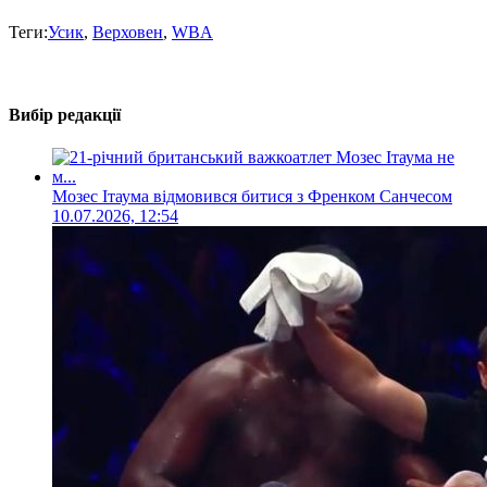
Теги:
Усик
,
Верховен
,
WBA
Вибір редакції
Мозес Ітаума відмовився битися з Френком Санчесом
10.07.2026, 12:54