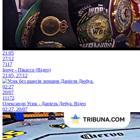
21:05
27/12
7117
Іноуе - Пікассо (Відео)
21:05, 27/12
02:27
20/07
11172
Олександр Усик - Даніель Дебуа. Відео
02:27, 20/07