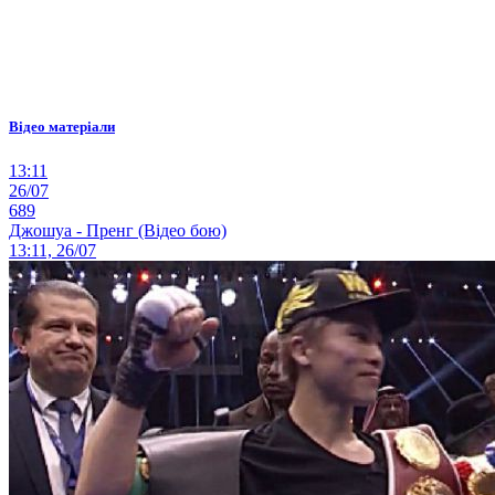
Відео матеріали
13:11
26/07
689
Джошуа - Пренг (Відео бою)
13:11, 26/07