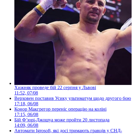
Хижняк проведе бій 22 серпня у Львові
11:52, 07/08
Верховен поставив Усику ультиматум щодо другого бою
17:18, 06/08
Конор Макгрегор переніс операцію на коліні
17:15, 06/08
Бій Ф’юрі-Джошуа може пройти 20 листопада
14:09, 06/08
Автомати Igrosoft, які досі тримають гравців у СНД-