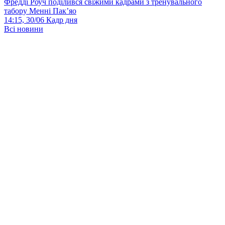
Фредді Роуч поділився свіжими кадрами з тренувального
табору Менні Пак’яо
14:15, 30/06
Кадр дня
Всі новини