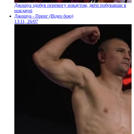
Джошуа здобув перемогу нокаутом, двічі побувавши в
нокдауні
Джошуа - Пренг (Відео бою)
13:11, 26/07