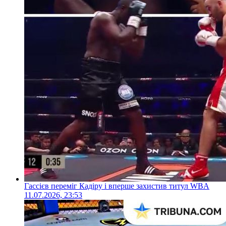
Гассієв переміг Кадіру і вперше захистив титул WBA
11.07.2026, 23:53