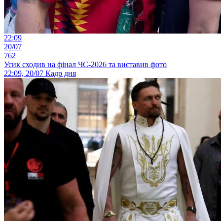
22:09
20/07
762
Усик сходив на фінал ЧС-2026 та виставив фото
22:09, 20/07
Кадр дня