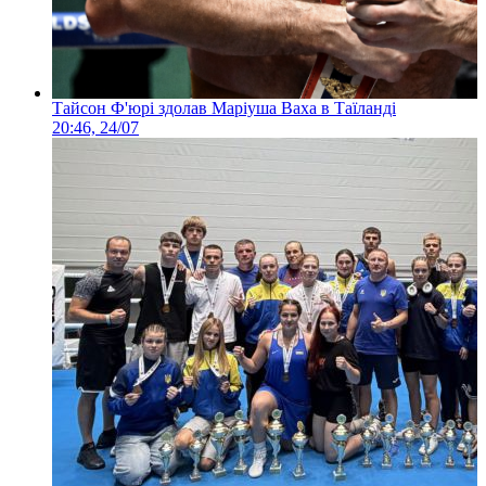
Тайсон Ф'юрі здолав Маріуша Ваха в Таїланді
20:46, 24/07