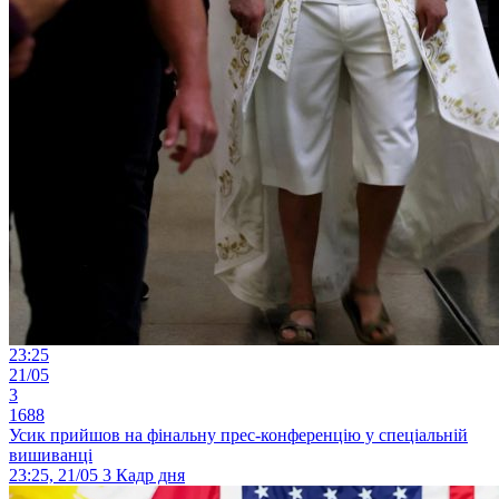
23:25
21/05
3
1688
Усик прийшов на фінальну прес-конференцію у спеціальній
вишиванці
23:25, 21/05
3
Кадр дня