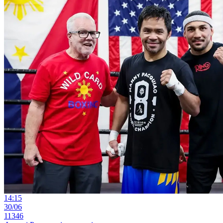
14:15
30/06
11346