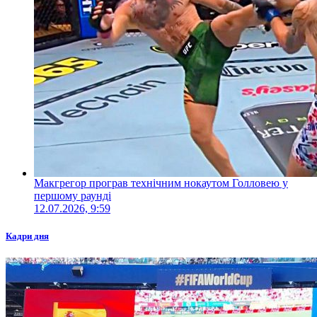
Макгрегор програв технічним нокаутом Голловею у
першому раунді
12.07.2026, 9:59
Кадри дня