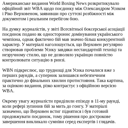
Американське видання World Boxing News розкритикувало
офіційний звіт WBA щодо поєдинку між Олександром Усиком
і Ріко Верховеном, заявивши про суттєві розбіжності між
документом і реальним перебігом бою.
На думку журналістів, у звіті Всесвітньої боксерської асоціації
поєдинок подано як одностороннє домінування українського
чемпіона, однак фактично бій мав значно більш конкурентний
характер. У матеріалі наголошується, що Верховен регулярно
створював проблеми Усику завдяки нестандартній техніці та
незручному стилю, що не дозволяло українцю повністю
контролювати ситуацію в ринзі.
WBN підкреслює, що труднощі для Усика почалися вже з
перших раундів, а суперник залишався небезпечним
практично до фінальних хвилин протистояння. Така картина,
за оцінкою видання, різко контрастує з офіційною версією
WBA.
Окрему увагу журналісти приділили епізоду в 11-му раунді,
коли рефері зупинив бій за мить до гонгу. У матеріалі
зазначено, що Верховен встиг піднятися і був готовий
продовжувати поєдинок, тому рішення про дострокове
завершення викликало сумніви серед експертів і глядачів.