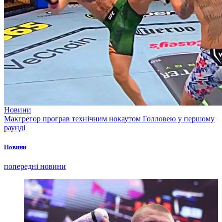
Новини
Макгрегор програв технічним нокаутом Голловею у першому
раунді
Новини
попередні новини