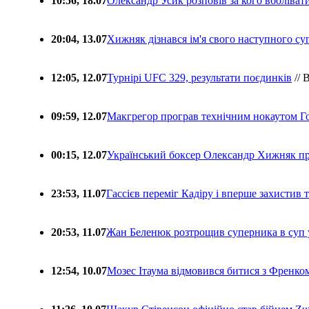
10:56, 18.07
Олександр Усик розповів за кого вболіва
20:04, 13.07
Хижняк дізнався ім'я свого наступного с
12:05, 12.07
Турнірі UFC 329, результати поєдинків
// 
09:59, 12.07
Макгрегор програв технічним нокаутом Г
00:15, 12.07
Український боксер Олександр Хижняк пр
23:53, 11.07
Гассієв переміг Кадіру і вперше захистив
20:53, 11.07
Жан Беленюк розтрощив суперника в суп
12:54, 10.07
Мозес Ітаума відмовився битися з Френко