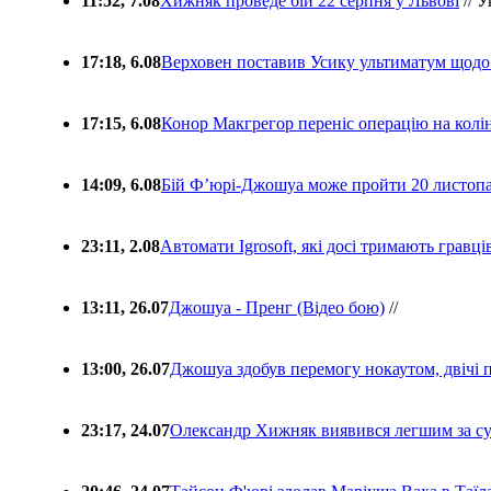
11:52, 7.08
Хижняк проведе бій 22 серпня у Львові
// У
17:18, 6.08
Верховен поставив Усику ультиматум щодо
17:15, 6.08
Конор Макгрегор переніс операцію на колін
14:09, 6.08
Бій Ф’юрі-Джошуа може пройти 20 листоп
23:11, 2.08
Автомати Igrosoft, які досі тримають гравц
13:11, 26.07
Джошуа - Пренг (Відео бою)
//
13:00, 26.07
Джошуа здобув перемогу нокаутом, двічі 
23:17, 24.07
Олександр Хижняк виявився легшим за с