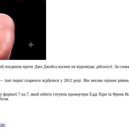
й поєдинок проти Джо Джойса восени не відповідає дійсності. За слова
— їхні перші спаринги відбулися у 2012 році. Він високо оцінив рівень
 у форматі 7 на 7, який нібито готують промоутери Едді Хірн та Френк В
йсом.
мою