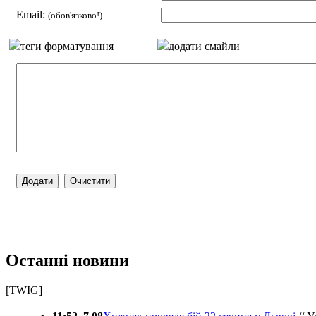
Email:
(обов'язково!)
теги форматування
додати смайли
Останні новини
[TWIG]