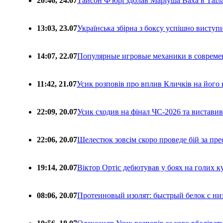
20:46, 24.07
Тайсон Ф'юрі здолав Маріуша Ваха в Таїл
13:03, 23.07
Українська збірна з боксу успішно виступ
14:07, 22.07
Популярные игровые механики в совреме
11:42, 21.07
Усик розповів про вплив Кличків на його 
22:09, 20.07
Усик сходив на фінал ЧС-2026 та вистави
22:06, 20.07
Шелестюк зовсім скоро проведе бій за п
19:14, 20.07
Віктор Ортіс дебютував у боях на голих 
08:06, 20.07
Протеиновый изолят: быстрый белок с ни