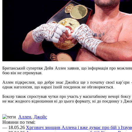
Британський супертяж Дейв Аллен заявив, що інформація про можливи
бою він не отримував.
Аллен підкреслив, що добре знає Джойса ще з початку своєї кар’єри 
однак наголосив, що наразі їхній поєдинок не обговорюється.
Боксер також спростував чутки про участь у масштабному вечорі боксу
не має жодного відношення ні до цього формату, ні до поєдинку з Джо
Аллен
,
Джойс
Новини по темі:
— 18.05.26
Хргович знищив Аллена і вже думає про бій з Ітау