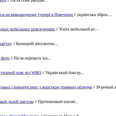
анді
// Після семи раундів...
ила на міжнародному турнірі в Німеччині
// українська збірна ...
нных мобильных развлечениях
// Успех мобильной иг...
кар'єру
// Колишній абсолютни...
в фото
// Після перемоги ісп...
рестижний пояс від WBO
// Український боксер...
кулаках і покинув ринг з жорсткою травмою обличчя
// 39-річний 
зкой долей лактозы
// Протеиновый изолят...