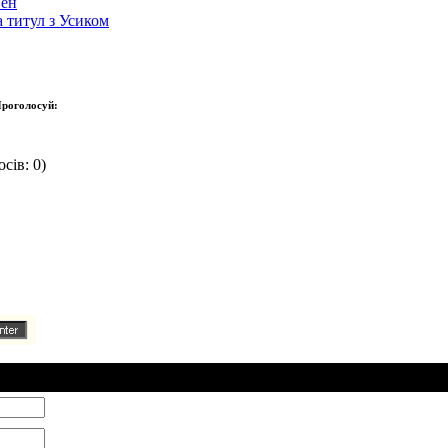
вен
 титул з Усиком
роголосуй:
сів: 0)