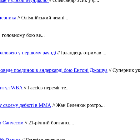
тиме у фіналі Мундіалю
// Олександр Усик у ф...
уперника
// Олімпійський чемпі...
В головному бою ве...
олловею у першому раунді
// Ірландець отримав ...
оведе поєдинок в андеркарді бою Ентоні Джошуа
// Суперник укр
 титул WBA
// Гассієв переміг те...
 у своєму дебюті в ММА
// Жан Беленюк розтро...
м Санчесом
// 21-річний британсь...