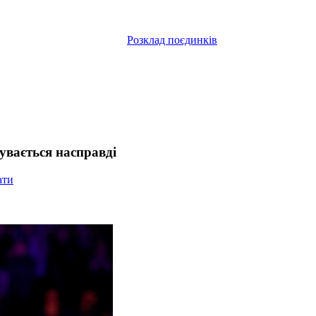
Розклад поєдинків
увається насправді
ати