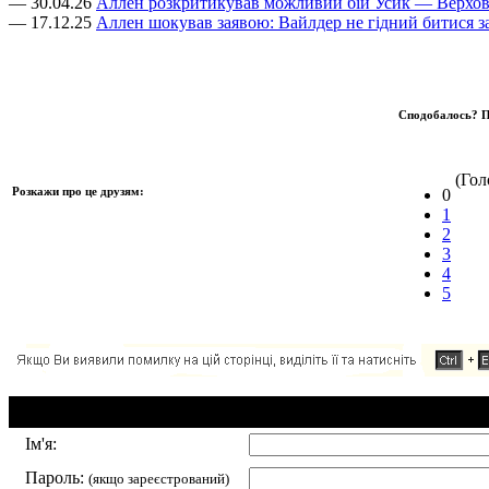
— 30.04.26
Аллен розкритикував можливий бій Усик — Верхо
— 17.12.25
Аллен шокував заявою: Вайлдер не гідний битися за
Сподобалось? П
(Голо
Розкажи про це друзям:
0
1
2
3
4
5
Додавання коментаря:
Ім'я:
Пароль:
(якщо зареєстрований)