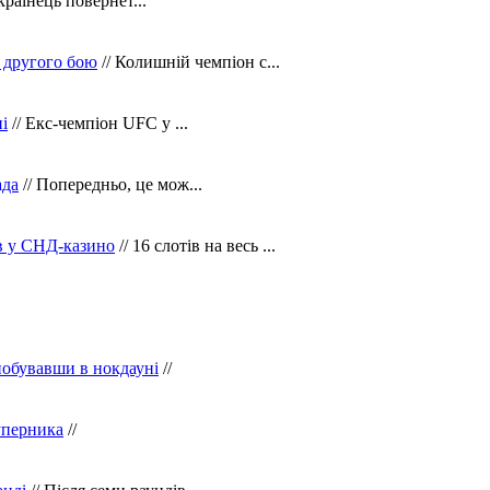
країнець повернет...
 другого бою
// Колишній чемпіон с...
і
// Екс-чемпіон UFC у ...
ада
// Попередньо, це мож...
ів у СНД-казино
// 16 слотів на весь ...
побувавши в нокдауні
//
уперника
//