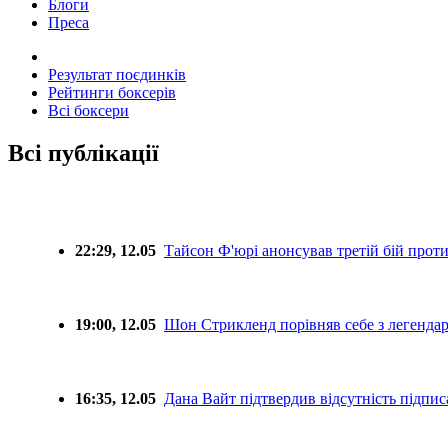
Блоги
Преса
Результат поєдинків
Рейтинги боксерів
Всі боксери
Всі публікації
22:29, 12.05
Тайсон Ф'юрі анонсував третій бій прот
19:00, 12.05
Шон Стрикленд порівняв себе з легенда
16:35, 12.05
Дана Вайт підтвердив відсутність підпи