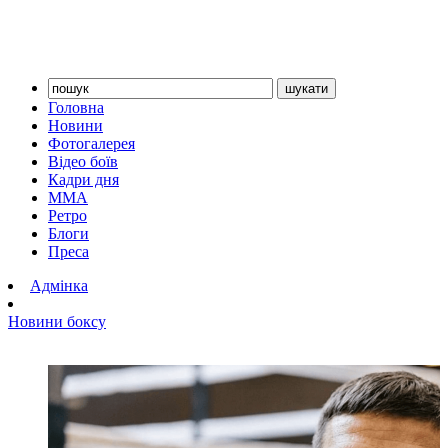
Головна
Новини
Фотогалерея
Відео боїв
Кадри дня
ММА
Ретро
Блоги
Преса
Адмінка
Новини боксу