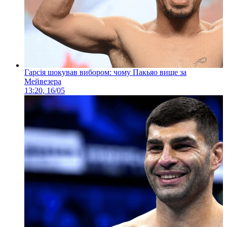
Гарсія шокував вибором: чому Пакьяо вище за
Мейвезера
13:20, 16/05