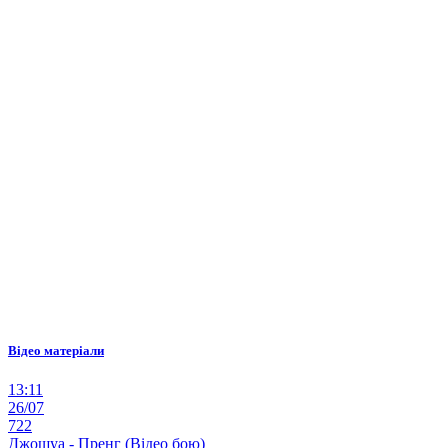
Відео матеріали
13:11
26/07
722
Джошуа - Пренг (Відео бою)