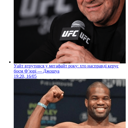
Уайт втрутився у мегафайт року: хто насправді керує
боєм Ф’юрі — Джошуа
19:20, 16/05