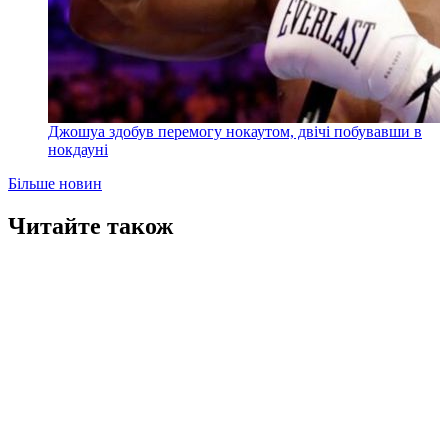
Джошуа здобув перемогу нокаутом, двічі побувавши в
нокдауні
Більше новин
Читайте також