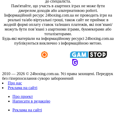
до спеціаліста.
Пам'ятайте, що участь в азартних іграх не може бути
джерелом доходів або альтернативою роботі.
Інформаційний ресурс 24boxing.com.ua не проводить ігри на
реальні та/або віртуальні гроші, також сайт не приймає в
жодній формі оплату ставок та/інших платежів, які пов’язані/
можуть бути пов’язані з азартними іграми, букмекерами або
тоталізаторами.
Будь-які матеріали на інформаційному ресурсі 24boxing.com.ua
публікуються виключно з інформаційною метою.
2010 — 2026 ©
24boxing.com.ua.
Усi права захищенi. Передрук
без гіперпосилання суворо заборонений
Про нас
Реклама на сайті
Про проект
Написати в редакцію
Реклама на сайті