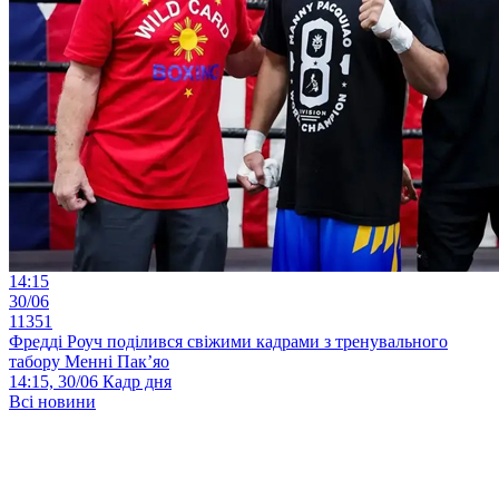
14:15
30/06
11351
Фредді Роуч поділився свіжими кадрами з тренувального
табору Менні Пак’яо
14:15, 30/06
Кадр дня
Всі новини