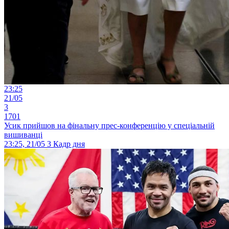
23:25
21/05
3
1701
Усик прийшов на фінальну прес-конференцію у спеціальній
вишиванці
23:25, 21/05
3
Кадр дня