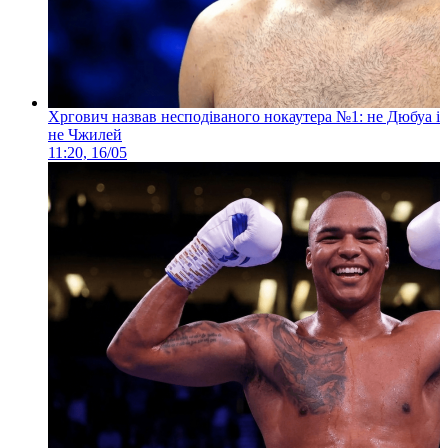
Хргович назвав несподіваного нокаутера №1: не Дюбуа і
не Чжилей
11:20, 16/05