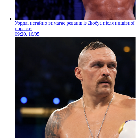
Уордлі негайно вимагає реванш із Дюбуа після нищівної
поразки
09:20, 16/05