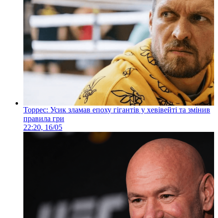
Торрес: Усик зламав епоху гігантів у хевівейті та змінив
правила гри
22:20, 16/05