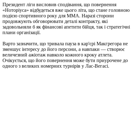
Президент ліги висловив сподівання, що повернення
«Ноторіуса» відбудеться вже цього літа, що стане головною
подією спортивного року для ММА. Наразі сторони
продовжують обговорювати деталі контракту, які
задовольняли б як фінансові апетити бійця, так і стратегічні
плани організації.
Варто зазначити, що тривала пауза в кар'єрі Макгрегора не
зменшує інтересу до його персони, а навпаки — створює
величезний ажіотаж навколо кожного кроку атлета.
Очікується, що його повернення може бути приурочене до
одного з великих номерних турнірів у Лас-Вегасі.