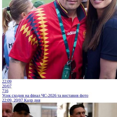
22:09
20/07
716
Усик сходив на фінал ЧС-2026 та виставив фото
22:09, 20/07
Кадр дня