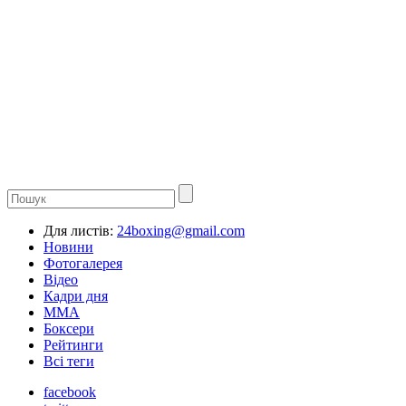
Для листів:
24boxing@gmail.com
Новини
Фотогалерея
Відео
Кадри дня
ММА
Боксери
Рейтинги
Всі теги
facebook