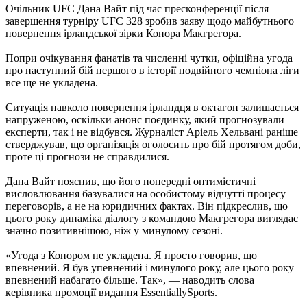
Очільник UFC Дана Вайт під час пресконференції після
завершення турніру UFC 328 зробив заяву щодо майбутнього
повернення ірландської зірки Конора Макгрегора.
Попри очікування фанатів та численні чутки, офіційна угода
про наступний бій першого в історії подвійного чемпіона ліги
все ще не укладена.
Ситуація навколо повернення ірландця в октагон залишається
напруженою, оскільки анонс поєдинку, який прогнозували
експерти, так і не відбувся. Журналіст Аріель Хельвані раніше
стверджував, що організація оголосить про бій протягом доби,
проте ці прогнози не справдилися.
Дана Вайт пояснив, що його попередні оптимістичні
висловлювання базувалися на особистому відчутті процесу
переговорів, а не на юридичних фактах. Він підкреслив, що
цього року динаміка діалогу з командою Макгрегора виглядає
значно позитивнішою, ніж у минулому сезоні.
«Угода з Конором не укладена. Я просто говорив, що
впевнений. Я був упевнений і минулого року, але цього року
впевнений набагато більше. Так», — наводить слова
керівника промоції видання EssentiallySports.