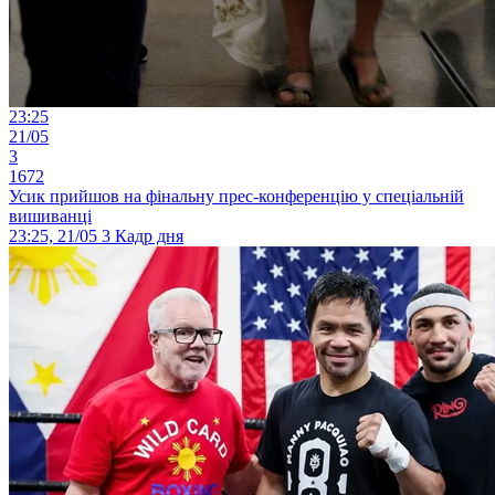
23:25
21/05
3
1672
Усик прийшов на фінальну прес-конференцію у спеціальній
вишиванці
23:25, 21/05
3
Кадр дня