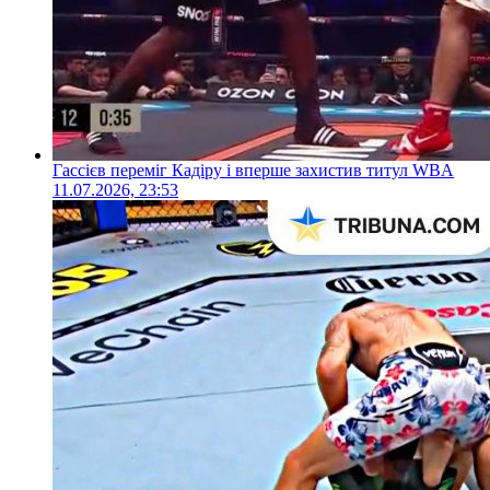
Гассієв переміг Кадіру і вперше захистив титул WBA
11.07.2026, 23:53