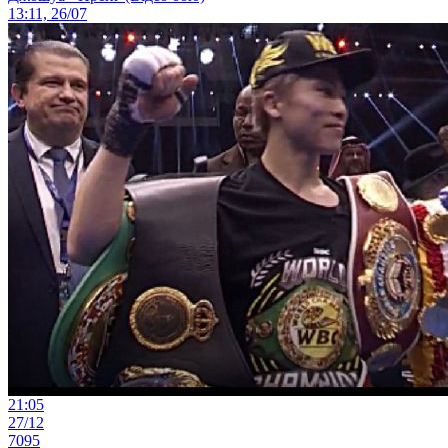
13:11, 26/07
21:05
27/12
7095