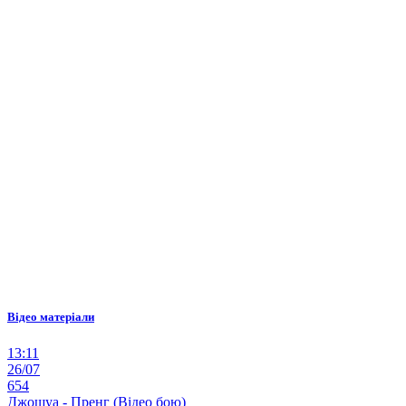
Відео матеріали
13:11
26/07
654
Джошуа - Пренг (Відео бою)