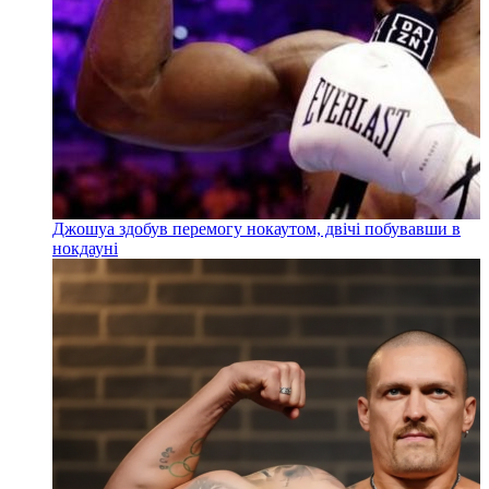
Джошуа здобув перемогу нокаутом, двічі побувавши в
нокдауні