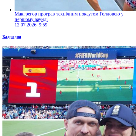
Макгрегор програв технічним нокаутом Голловею у
першому раунді
12.07.2026, 9:59
Кадри дня