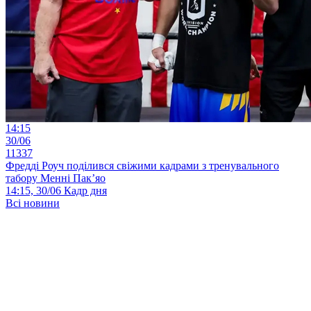
14:15
30/06
11337
Фредді Роуч поділився свіжими кадрами з тренувального
табору Менні Пак’яо
14:15, 30/06
Кадр дня
Всі новини