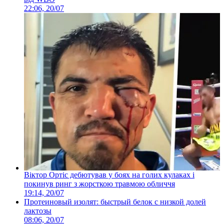
22:06, 20/07
Віктор Ортіс дебютував у боях на голих кулаках і
покинув ринг з жорсткою травмою обличчя
19:14, 20/07
Протеиновый изолят: быстрый белок с низкой долей
лактозы
08:06, 20/07