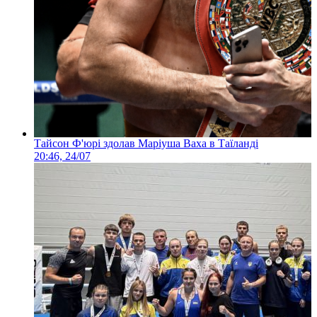
Тайсон Ф'юрі здолав Маріуша Ваха в Таїланді
20:46, 24/07