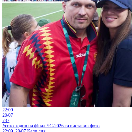
22:09
20/07
737
Усик сходив на фінал ЧС-2026 та виставив фото
22:09, 20/07
Кадр дня