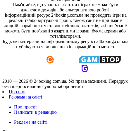
Пам'ятайте, що участь в азартних іграх не може бути
джерелом доходів або альтернативою роботі.
Інформаційний ресурс 24boxing.com.ua не проводить ігри на
реальні та/або віртуальні гроші, також сайт не приймає в
жодній формі оплату ставок та/інших платежів, які пов’язані/
можуть бути пов’язані з азартними іграми, букмекерами або
тоталізаторами.
Будь-які матеріали на інформаційному ресурсі 24boxing.com.ua
публікуються виключно з інформаційною метою.
2010 — 2026 ©
24boxing.com.ua.
Усi права захищенi. Передрук
без гіперпосилання суворо заборонений
Про нас
Реклама на сайті
Про проект
Написати в редакцію
Реклама на сайті