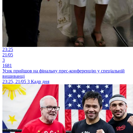
23:25
21/05
3
1681
Усик прийшов на фінальну прес-конференцію у спеціальній
вишиванці
23:25, 21/05
3
Кадр дня