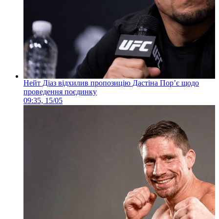
Нейт Діаз відхилив пропозицію Дастіна Пор’є щодо
проведення поєдинку
09:35, 15/05