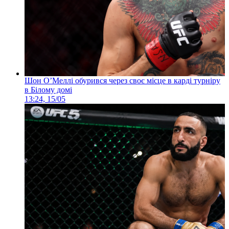
Шон О’Меллі обурився через своє місце в карді турніру
в Білому домі
13:24, 15/05