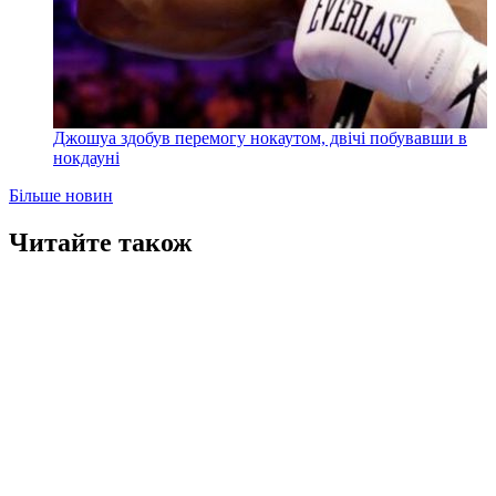
Джошуа здобув перемогу нокаутом, двічі побувавши в
нокдауні
Більше новин
Читайте також