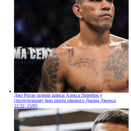
Джо Роган оцінив шанси Алекса Перейри у
гіпотетичному бою проти пікового Джона Джонса
22:32, 15/05