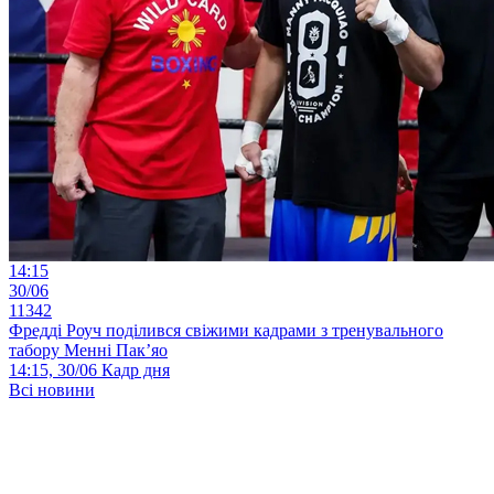
14:15
30/06
11342
Фредді Роуч поділився свіжими кадрами з тренувального
табору Менні Пак’яо
14:15, 30/06
Кадр дня
Всі новини