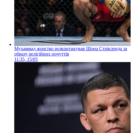
Мухаммад жорстко розкритикував Шона Стрікленда за
образу релігійних почуттів
11:35, 15/05