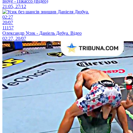
Іноуе - Пікассо (Відео)
21:05, 27/12
02:27
20/07
11157
Олександр Усик - Даніель Дебуа. Відео
02:27, 20/07