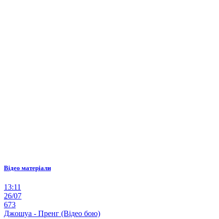
Відео матеріали
13:11
26/07
673
Джошуа - Пренг (Відео бою)