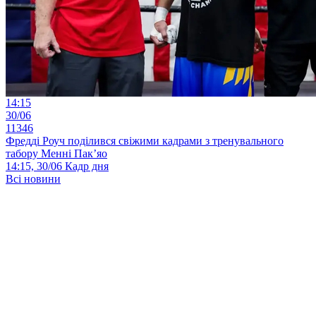
14:15
30/06
11346
Фредді Роуч поділився свіжими кадрами з тренувального
табору Менні Пак’яо
14:15, 30/06
Кадр дня
Всі новини