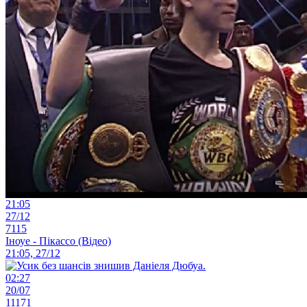
21:05
27/12
7115
Іноуе - Пікассо (Відео)
21:05, 27/12
02:27
20/07
11171