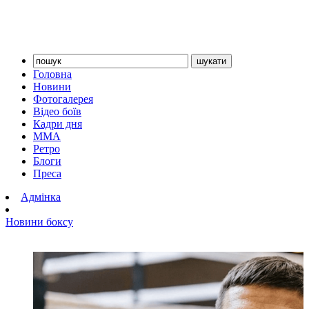
Головна
Новини
Фотогалерея
Відео боїв
Кадри дня
ММА
Ретро
Блоги
Преса
Адмінка
Новини боксу