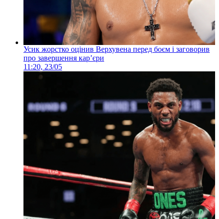
Усик жорстко оцінив Верхувена перед боєм і заговорив
про завершення кар’єри
11:20, 23/05