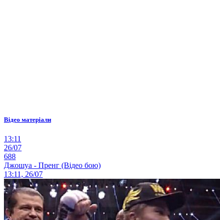
Відео матеріали
13:11
26/07
688
Джошуа - Пренг (Відео бою)
13:11, 26/07