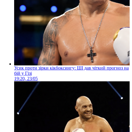
Усик проти зірки кікбоксингу: ШІ дав чіткий прогноз на
бій у Гізі
19:20, 23/05