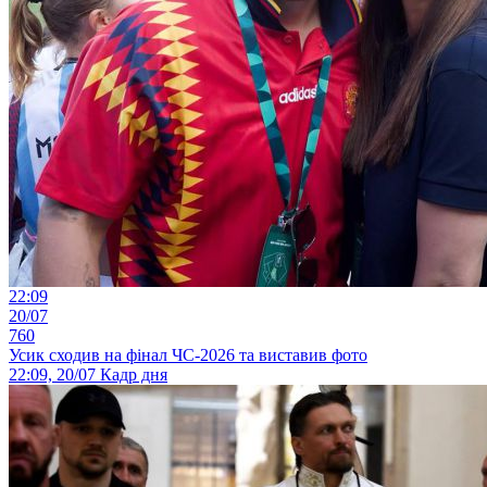
22:09
20/07
760
Усик сходив на фінал ЧС-2026 та виставив фото
22:09, 20/07
Кадр дня