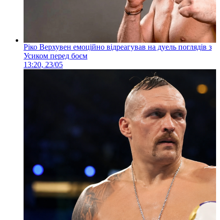
Ріко Верхувен емоційно відреагував на дуель поглядів з
Усиком перед боєм
13:20, 23/05