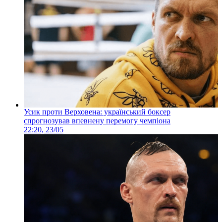
Усик проти Верховена: український боксер
спрогнозував впевнену перемогу чемпіона
22:20, 23/05