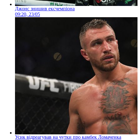
Джонс знищив ексчемпіона
09:20, 23/05
Усик відреагував на чутки про камбек Ломаченка