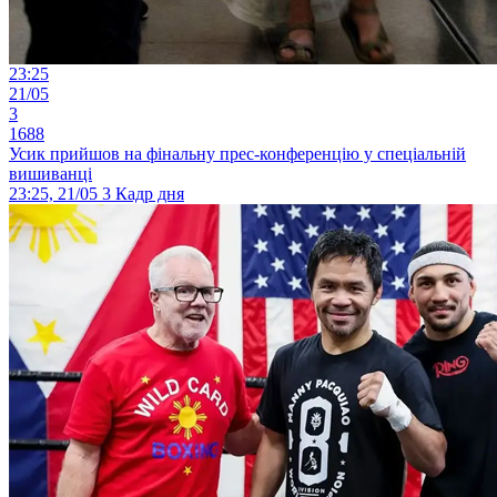
23:25
21/05
3
1688
Усик прийшов на фінальну прес-конференцію у спеціальній
вишиванці
23:25, 21/05
3
Кадр дня