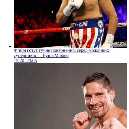
Ф’юрі готує гучне повернення: серед можливих
суперників — Руїс і Міллер
15:20, 23/05