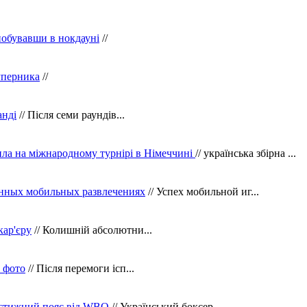
побувавши в нокдауні
//
уперника
//
анді
// Після семи раундів...
ила на міжнародному турнірі в Німеччині
// українська збірна ...
нных мобильных развлечениях
// Успех мобильной иг...
кар'єру
// Колишній абсолютни...
в фото
// Після перемоги ісп...
рестижний пояс від WBO
// Український боксер...