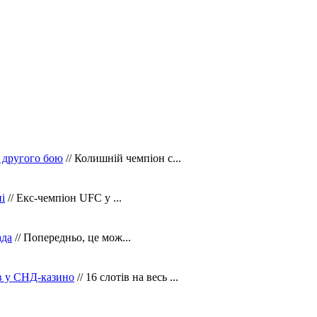
 другого бою
// Колишній чемпіон с...
і
// Екс-чемпіон UFC у ...
ада
// Попередньо, це мож...
ів у СНД-казино
// 16 слотів на весь ...