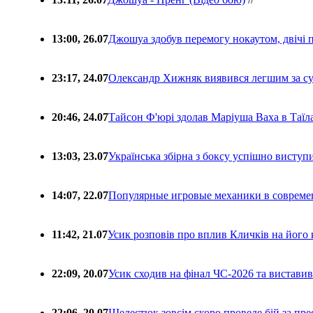
13:00, 26.07
Джошуа здобув перемогу нокаутом, двічі 
23:17, 24.07
Олександр Хижняк виявився легшим за с
20:46, 24.07
Тайсон Ф'юрі здолав Маріуша Ваха в Таїл
13:03, 23.07
Українська збірна з боксу успішно виступ
14:07, 22.07
Популярные игровые механики в совреме
11:42, 21.07
Усик розповів про вплив Кличків на його 
22:09, 20.07
Усик сходив на фінал ЧС-2026 та вистави
22:06, 20.07
Шелестюк зовсім скоро проведе бій за п