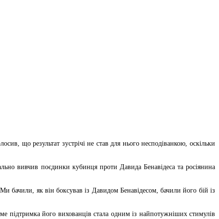
сив, що результат зустрічі не став для нього несподіванкою, оскільки
тально вивчив поєдинки кубинця проти Давида Бенавідеса та росіянина
 Ми бачили, як він боксував із Давидом Бенавідесом, бачили його бій із
аме підтримка його вихованців стала одним із найпотужніших стимулів