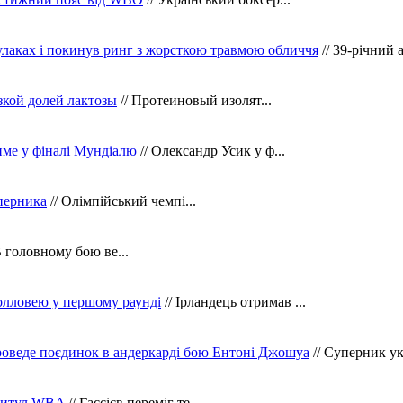
кулаках і покинув ринг з жорсткою травмою обличчя
// 39-річний 
зкой долей лактозы
// Протеиновый изолят...
тиме у фіналі Мундіалю
// Олександр Усик у ф...
уперника
// Олімпійський чемпі...
В головному бою ве...
олловею у першому раунді
// Ірландець отримав ...
оведе поєдинок в андеркарді бою Ентоні Джошуа
// Суперник укр
 титул WBA
// Гассієв переміг те...