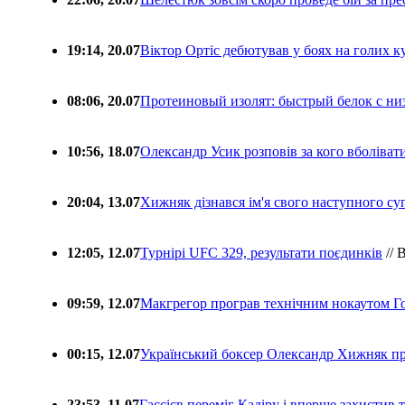
19:14, 20.07
Віктор Ортіс дебютував у боях на голих 
08:06, 20.07
Протеиновый изолят: быстрый белок с ни
10:56, 18.07
Олександр Усик розповів за кого вболіва
20:04, 13.07
Хижняк дізнався ім'я свого наступного с
12:05, 12.07
Турнірі UFC 329, результати поєдинків
// 
09:59, 12.07
Макгрегор програв технічним нокаутом Г
00:15, 12.07
Український боксер Олександр Хижняк пр
23:53, 11.07
Гассієв переміг Кадіру і вперше захистив