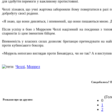
для здобуття перемоги у важливому протистоянні.
Челлі зізнався, що учні жартома забороняли йому повертатися в разі 
добробуту своєї родини.
«Я знаю, що вони дивляться, і впевнений, що вони пишаються мною. Для
Після успіху в бою з Моррелем Челлі націлений на поєдинки з топов
спарингів із цим іменитим бійцем.
Впевненість у власних силах дозволяє британцю претендувати на най
проти кубинського боксера.
«Моррель непогано виглядав проти Бенавідеса, чи не так? А я виступив
Челлі
,
Моррел
Сподобалось? П
(Голо
Розкажи про це друзям:
0
1
2