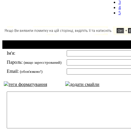
3
4
5
Додавання коментаря:
Ім'я:
Пароль:
(якщо зареєстрований)
Email:
(обов'язково!)
теги форматування
додати смайли