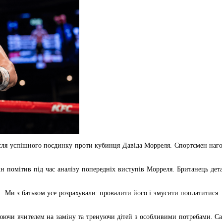
сля успішного поєдинку проти кубинця Давіда Морреля. Спортсмен наголо
ін помітив під час аналізу попередніх виступів Морреля. Британець де
и. Ми з батьком усе розрахували: провалити його і змусити поплатитися.
юючи вчителем на заміну та тренуючи дітей з особливими потребами. С