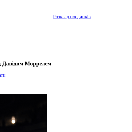
Розклад поєдинків
ад Давідом Моррелем
ати