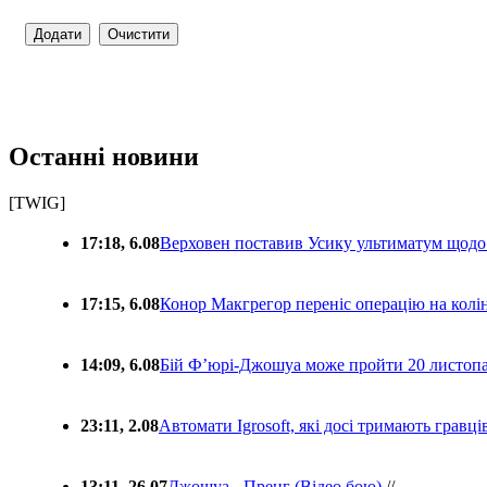
Останні новини
[TWIG]
17:18, 6.08
Верховен поставив Усику ультиматум щодо
17:15, 6.08
Конор Макгрегор переніс операцію на колін
14:09, 6.08
Бій Ф’юрі-Джошуа може пройти 20 листоп
23:11, 2.08
Автомати Igrosoft, які досі тримають гравц
13:11, 26.07
Джошуа - Пренг (Відео бою)
//