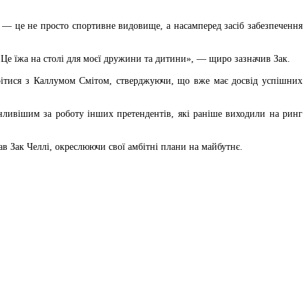
с — це не просто спортивне видовище, а насамперед засіб забезпечення
 Це їжа на столі для моєї дружини та дитини», — щиро зазначив Зак.
трітися з Каллумом Смітом, стверджуючи, що вже має досвід успішних
нливішим за роботу інших претендентів, які раніше виходили на ринг
в Зак Челлі, окреслюючи свої амбітні плани на майбутнє.