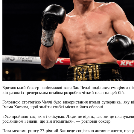
Британський боксер напівважкої ваги Зак Челлі поділився емоціями пі
він разом із тренерським штабом розробив чіткий план на цей бій.
Головною стратегією Челлі було використання втоми суперника, яку в
Імама Хатаєва, щоб знайти слабкі місця в його обороні.
«Усе пройшло так, як я і очікував. Люди не вірять, але ми це планувал
росіянином і знали, що він втомиться», — розповів боксер.
Поза межами рингу 27-річний Зак веде соціально активне життя, прац