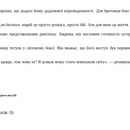
поразки, що додало йому додаткової відповідальності. Для британця бок
 багатьох людей це просто розвага, просто бій. Але для мене це життя.
ими представниками дивізіону. Зокрема, він висловив готовність зус
вищі титули у світовому боксі. Він вважає, що його виступ був переко
 краще, тож чому ні? Я цілком можу стати чемпіоном світу», — резюмува
роголосуй:
сів: 0)