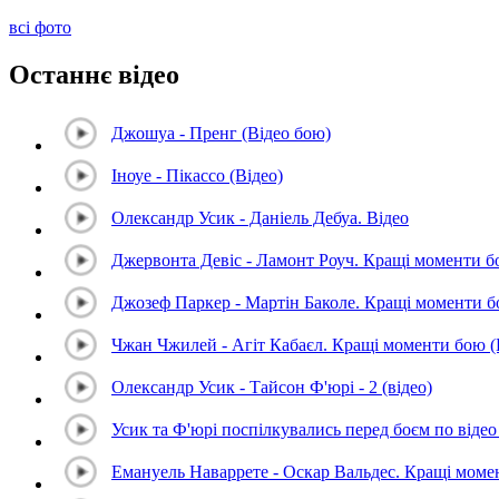
всі фото
Останнє відео
Джошуа - Пренг (Відео бою)
Іноуе - Пікассо (Відео)
Олександр Усик - Даніель Дебуа. Відео
Джервонта Девіс - Ламонт Роуч. Кращі моменти 
Джозеф Паркер - Мартін Баколе. Кращі моменти 
Чжан Чжилей - Агіт Кабаєл. Кращі моменти бою 
Олександр Усик - Тайсон Ф'юрі - 2 (відео)
Усик та Ф'юрі поспілкувались перед боєм по відео 
Емануель Наваррете - Оскар Вальдес. Кращі мом