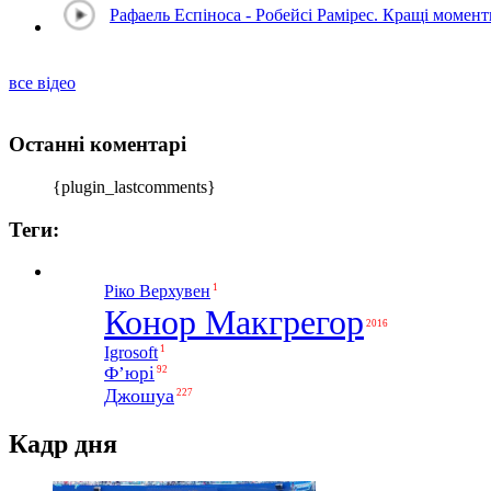
Рафаель Еспіноса - Робейсі Рамірес. Кращі момен
все відео
Останні коментарі
{plugin_lastcomments}
Теги:
1
Ріко Верхувен
Конор Макгрегор
2016
1
Igrosoft
Ф’юрі
92
Джошуа
227
Кадр дня