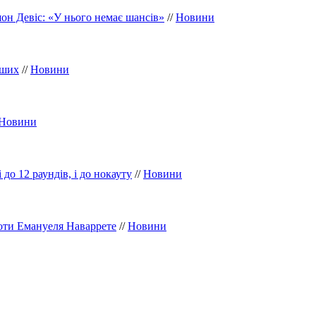
он Девіс: «У нього немає шансів»
//
Новини
іших
//
Новини
Новини
до 12 раундів, і до нокауту
//
Новини
оти Емануеля Наваррете
//
Новини