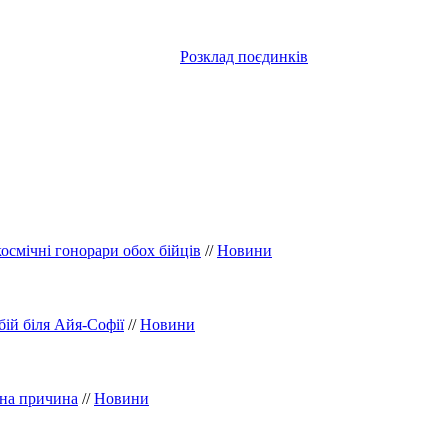
Розклад поєдинків
космічні гонорари обох бійців
//
Новини
бій біля Айя-Софії
//
Новини
ана причина
//
Новини