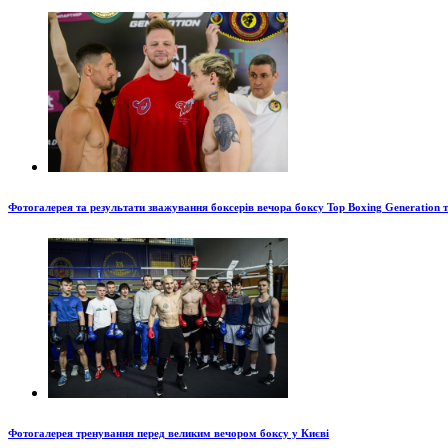
Фотогалерея та результати зважування боксерів вечора боксу Top Boxing Generation 
Фотогалерея тренування перед великим вечором боксу у Києві