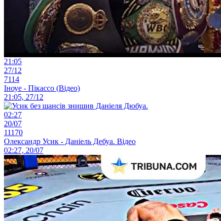
21:05
27/12
7114
Іноуе - Пікассо (Відео)
21:05, 27/12
02:27
20/07
11170
Олександр Усик - Даніель Дебуа. Відео
02:27, 20/07