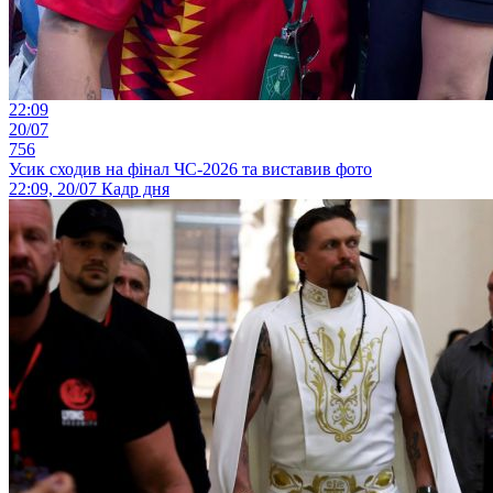
22:09
20/07
756
Усик сходив на фінал ЧС-2026 та виставив фото
22:09, 20/07
Кадр дня