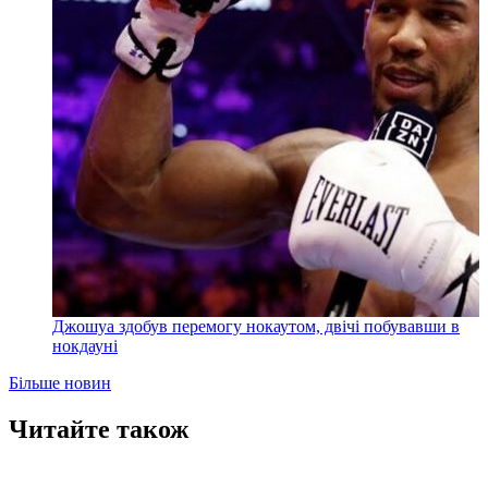
Джошуа здобув перемогу нокаутом, двічі побувавши в
нокдауні
Більше новин
Читайте також