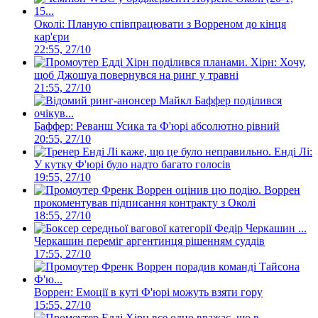
Околі: Планую співпрацювати з Ворреном до кінця
кар'єри
22:55, 27/10
Хірн: Хочу,
щоб Джошуа повернувся на ринг у травні
21:55, 27/10
Баффер: Реванш Усика та Ф'юрі абсолютно рівний
20:55, 27/10
Енді Лі:
У кутку Ф'юрі було надто багато голосів
19:55, 27/10
Воррен
прокоментував підписання контракту з Околі
18:55, 27/10
Черкашин переміг аргентинця рішенням суддів
17:55, 27/10
Воррен: Емоції в куті Ф'юрі можуть взяти гору
15:55, 27/10