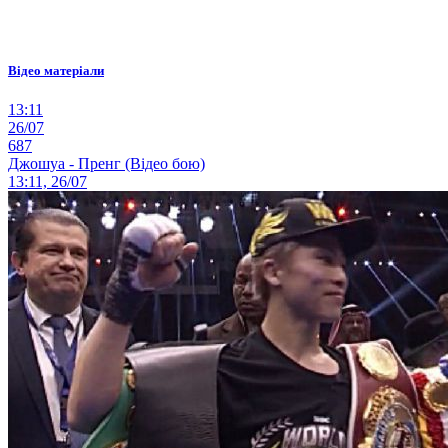
Відео матеріали
13:11
26/07
687
Джошуа - Пренг (Відео бою)
13:11, 26/07