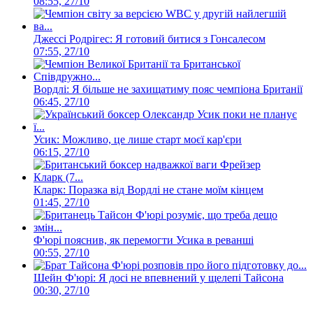
08:55, 27/10
Джессі Родрігес: Я готовий битися з Гонсалесом
07:55, 27/10
Вордлі: Я більше не захищатиму пояс чемпіона Британії
06:45, 27/10
Усик: Можливо, це лише старт моєї кар'єри
06:15, 27/10
Кларк: Поразка від Вордлі не стане моїм кінцем
01:45, 27/10
Ф'юрі пояснив, як перемогти Усика в реванші
00:55, 27/10
Шейн Ф'юрі: Я досі не впевнений у щелепі Тайсона
00:30, 27/10