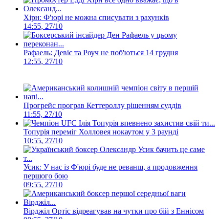
Хірн: Ф'юрі не можна списувати з рахунків
14:55, 27/10
Рафаель: Девіс та Роуч не поб'ються 14 грудня
12:55, 27/10
Прогрейс програв Кеттероллу рішенням суддів
11:55, 27/10
Топурія переміг Холловея нокаутом у 3 раунді
10:55, 27/10
Усик: У нас із Ф'юрі буде не реванш, а продовження
першого бою
09:55, 27/10
Вірджіл Ортіс відреагував на чутки про бій з Еннісом