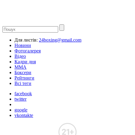
Для листів:
24boxing@gmail.com
Новини
Фотогалерея
Відео
Кадри дня
ММА
Боксери
Рейтинги
Всі теги
facebook
twitter
google
vkontakte