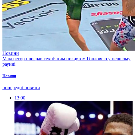
Новини
Макгрегор програв технічним нокаутом Голловею у першому
раунді
Новини
попередні новини
13:00