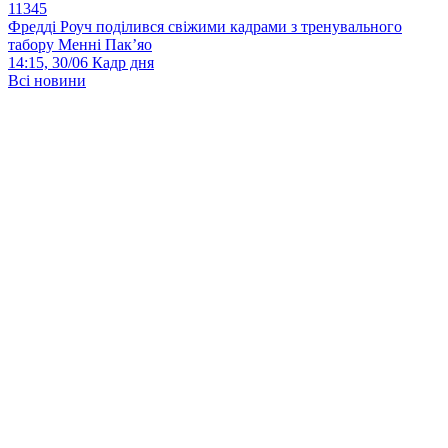
11345
Фредді Роуч поділився свіжими кадрами з тренувального
табору Менні Пак’яо
14:15, 30/06
Кадр дня
Всі новини