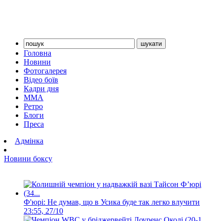
Головна
Новини
Фотогалерея
Відео боїв
Кадри дня
ММА
Ретро
Блоги
Преса
Адмінка
Новини боксу
Ф'юрі: Не думав, що в Усика буде так легко влучити
23:55, 27/10