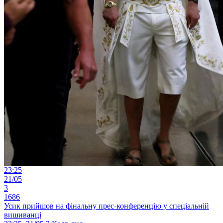
23:25
21/05
3
1686
Усик прийшов на фінальну прес-конференцію у спеціальній
вишиванці