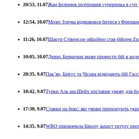
20:53, 11.07
Жан Беленюк розтрощив суперника в суп
12:54, 10.07
Мозес Ітаума відмовився битися з Френко
11:26, 10.07
Шакур Стівенсон офіційно став бійцем Zuf
10:05, 10.07
Денис Беринчик може провести бій в анде
20:35, 9.07
Пакʼяо, Бріггс та Чісора відвідають бій Гас
18:42, 9.07
Турки Аль аш-Шейх поставив умову для бо
17:30, 9.07
Ставки на бокс: які умови пропонують укра
14:35, 9.07
WBO призначила Біволу захист титулу про