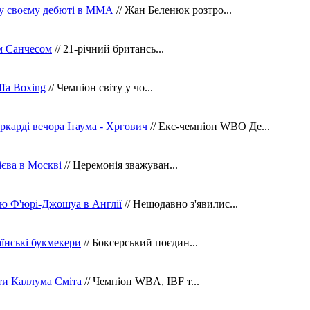
 у своєму дебюті в ММА
// Жан Беленюк розтро...
м Санчесом
// 21-річний британсь...
fa Boxing
// Чемпіон світу у чо...
ркарді вечора Ітаума - Хргович
// Екс-чемпіон WBO Де...
сієва в Москві
// Церемонія зважуван...
ю Ф'юрі-Джошуа в Англії
// Нещодавно з'явилис...
їнські букмекери
// Боксерський поєдин...
ти Каллума Сміта
// Чемпіон WBA, IBF т...