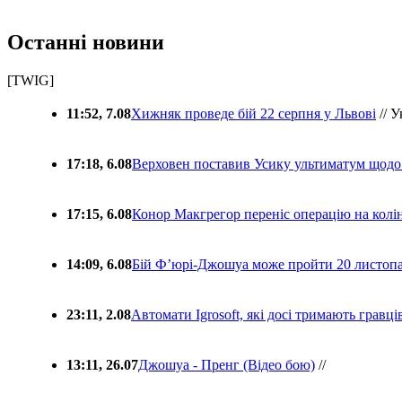
Останні новини
[TWIG]
11:52, 7.08
Хижняк проведе бій 22 серпня у Львові
// У
17:18, 6.08
Верховен поставив Усику ультиматум щодо
17:15, 6.08
Конор Макгрегор переніс операцію на колін
14:09, 6.08
Бій Ф’юрі-Джошуа може пройти 20 листоп
23:11, 2.08
Автомати Igrosoft, які досі тримають гравц
13:11, 26.07
Джошуа - Пренг (Відео бою)
//