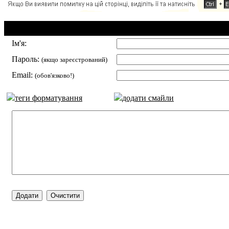
Додавання коментаря:
Ім'я:
Пароль:
(якщо зареєстрований)
Email:
(обов'язково!)
теги форматування
додати смайли