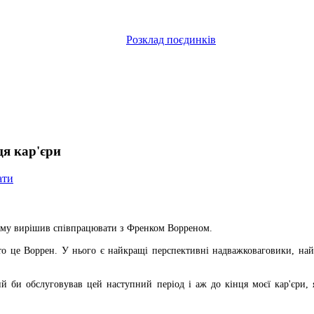
Розклад поєдинків
ця кар'єри
ати
му вирішив співпрацювати з Френком Ворреном.
 то це Воррен. У нього є найкращі перспективні надважковаговики, на
який би обслуговував цей наступний період і аж до кінця моєї кар'єри,