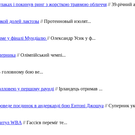
кулаках і покинув ринг з жорсткою травмою обличчя
// 39-річний 
зкой долей лактозы
// Протеиновый изолят...
тиме у фіналі Мундіалю
// Олександр Усик у ф...
уперника
// Олімпійський чемпі...
В головному бою ве...
олловею у першому раунді
// Ірландець отримав ...
оведе поєдинок в андеркарді бою Ентоні Джошуа
// Суперник укр
 титул WBA
// Гассієв переміг те...