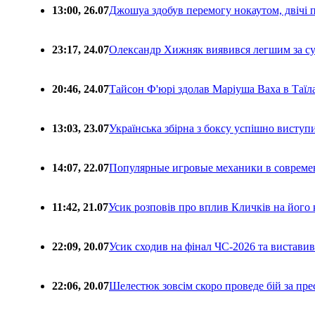
13:00, 26.07
Джошуа здобув перемогу нокаутом, двічі 
23:17, 24.07
Олександр Хижняк виявився легшим за с
20:46, 24.07
Тайсон Ф'юрі здолав Маріуша Ваха в Таїл
13:03, 23.07
Українська збірна з боксу успішно виступ
14:07, 22.07
Популярные игровые механики в совреме
11:42, 21.07
Усик розповів про вплив Кличків на його 
22:09, 20.07
Усик сходив на фінал ЧС-2026 та вистави
22:06, 20.07
Шелестюк зовсім скоро проведе бій за п