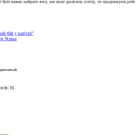
ні було важко набрати вагу, але коли досягаєш успіху, ти продовжуєш роб
й бій у кар'єрі"
ти Усика
роголосуй:
сів: 0)