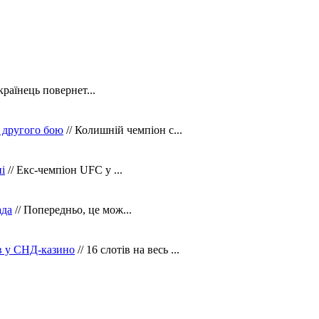
країнець повернет...
 другого бою
// Колишній чемпіон с...
і
// Екс-чемпіон UFC у ...
ада
// Попередньо, це мож...
ів у СНД-казино
// 16 слотів на весь ...