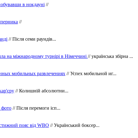
побувавши в нокдауні
//
уперника
//
анді
// Після семи раундів...
ила на міжнародному турнірі в Німеччині
// українська збірна ...
нных мобильных развлечениях
// Успех мобильной иг...
кар'єру
// Колишній абсолютни...
в фото
// Після перемоги ісп...
рестижний пояс від WBO
// Український боксер...