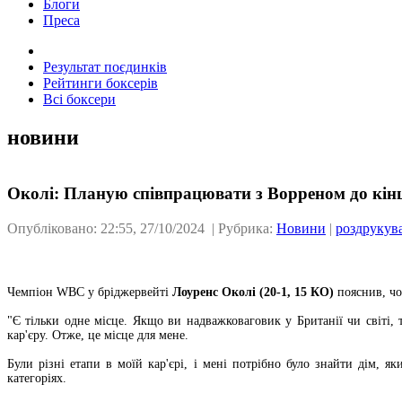
Блоги
Преса
Результат поєдинків
Рейтинги боксерів
Всі боксери
новини
Околі: Планую співпрацювати з Ворреном до кін
Опубліковано: 22:55, 27/10/2024 | Рубрика:
Новини
|
роздрукув
Чемпіон WBC у бріджервейті
Лоуренс Околі (20-1, 15 КО)
пояснив, чо
"Є тільки одне місце. Якщо ви надважковаговик у Британії чи світі,
кар'єру. Отже, це місце для мене.
Були різні етапи в моїй кар'єрі, і мені потрібно було знайти дім, 
категоріях.