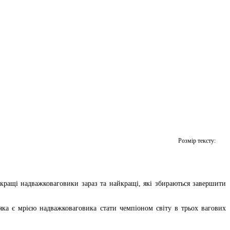
Розмір тексту:
йкращі надважковаговики зараз та найкращі, які збираються завершити
 яка є мрією надважковаговика стати чемпіоном світу в трьох вагових