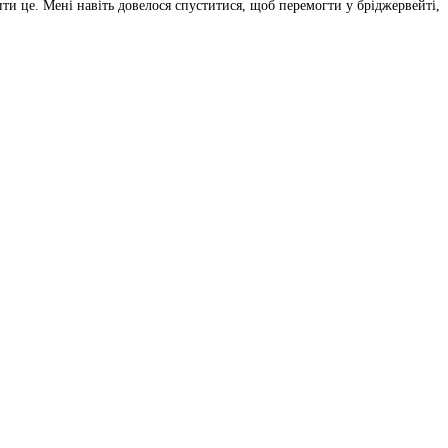
ити це. Мені навіть довелося спуститися, щоб перемогти у бріджервейті,