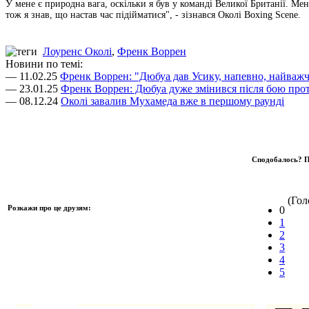
У мене є природна вага, оскільки я був у команді Великої Британії. Ме
тож я знав, що настав час підійматися", - зізнався Околі Boxing Scene.
Лоуренс Околі
,
Френк Воррен
Новини по темі:
— 11.02.25
Френк Воррен: "Дюбуа дав Усику, напевно, найважчи
— 23.01.25
Френк Воррен: Дюбуа дуже змінився після бою про
— 08.12.24
Околі завалив Мухамеда вже в першому раунді
Сподобалось? П
(Голо
Розкажи про це друзям:
0
1
2
3
4
5