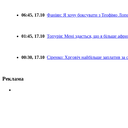
06:45, 17.10
Фаніян: Я хочу боксувати з Теофімо Ло
01:45, 17.10
Топурія: Мені здається, що я більше афр
00:30, 17.10
Сіренко: Хрговіч найбільше заплатив за
Реклама