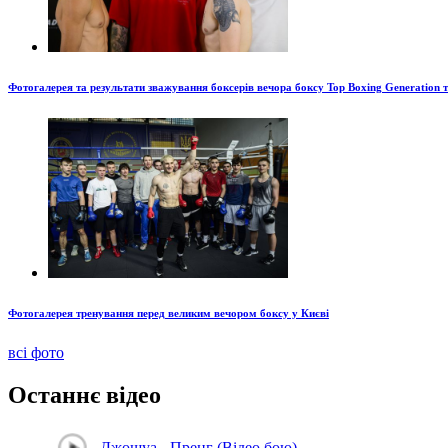
Фотогалерея та результати зважування боксерів вечора боксу Top Boxing Generation 
Фотогалерея тренування перед великим вечором боксу у Києві
всі фото
Останнє відео
Джошуа - Пренг (Відео бою)