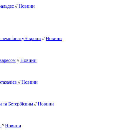
Вальдес
//
Новини
о чемпіонату Європи
//
Новини
ьваресом
//
Новини
тазалієв
//
Новини
м та Бетербієвим
//
Новини
м
//
Новини