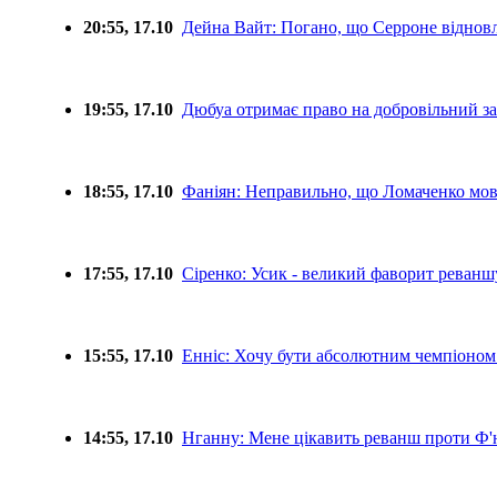
20:55, 17.10
Дейна Вайт: Погано, що Серроне віднов
19:55, 17.10
Дюбуа отримає право на добровільний за
18:55, 17.10
Фаніян: Неправильно, що Ломаченко мов
17:55, 17.10
Сіренко: Усик - великий фаворит реванш
15:55, 17.10
Енніс: Хочу бути абсолютним чемпіоном 
14:55, 17.10
Нганну: Мене цікавить реванш проти Ф'