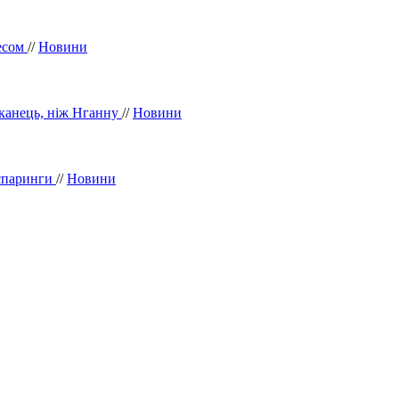
песом
//
Новини
иканець, ніж Нганну
//
Новини
 спаринги
//
Новини