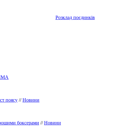
Розклад поєдинків
ММА
ст поясу
//
Новини
орошими боксерами
//
Новини