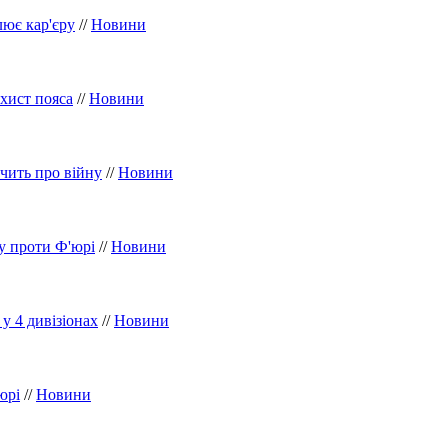
лює кар'єру
//
Новини
хист пояса
//
Новини
чить про війну
//
Новини
у проти Ф'юрі
//
Новини
у 4 дивізіонах
//
Новини
юрі
//
Новини