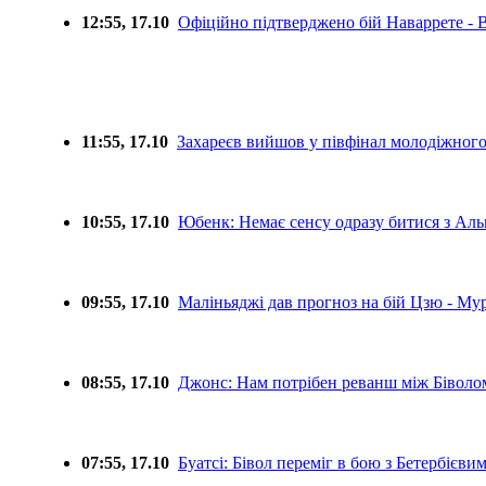
12:55, 17.10
Офіційно підтверджено бій Наваррете - 
11:55, 17.10
Захареєв вийшов у півфінал молодіжног
10:55, 17.10
Юбенк: Немає сенсу одразу битися з Ал
09:55, 17.10
Маліньяджі дав прогноз на бій Цзю - Мур
08:55, 17.10
Джонс: Нам потрібен реванш між Біволо
07:55, 17.10
Буатсі: Бівол переміг в бою з Бетербієви