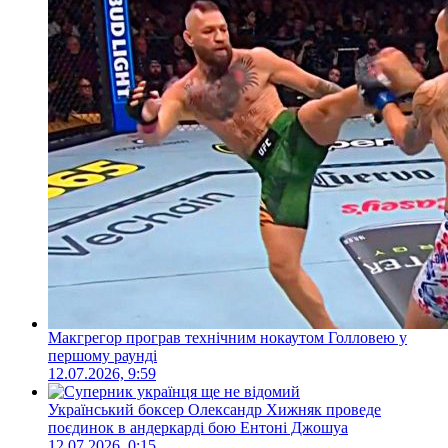
Макгрегор програв технічним нокаутом Голловею у
першому раунді
12.07.2026, 9:59
Український боксер Олександр Хижняк проведе
поєдинок в андеркарді бою Ентоні Джошуа
12.07.2026, 0:15