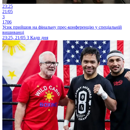
23:25
21/05
3
1706
Усик прийшов на фінальну прес-конференцію у спеціальній
вишиванці
23:25, 21/05
3
Кадр дня