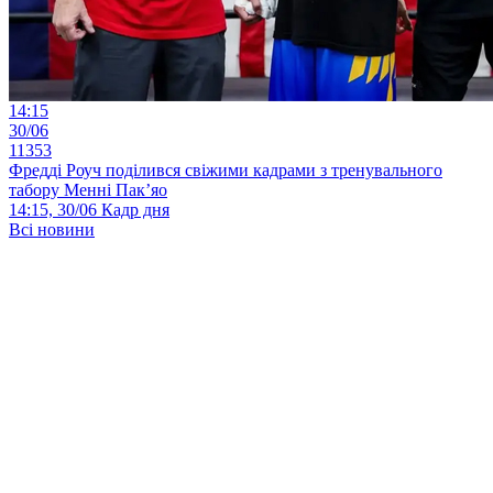
14:15
30/06
11353
Фредді Роуч поділився свіжими кадрами з тренувального
табору Менні Пак’яо
14:15, 30/06
Кадр дня
Всі новини