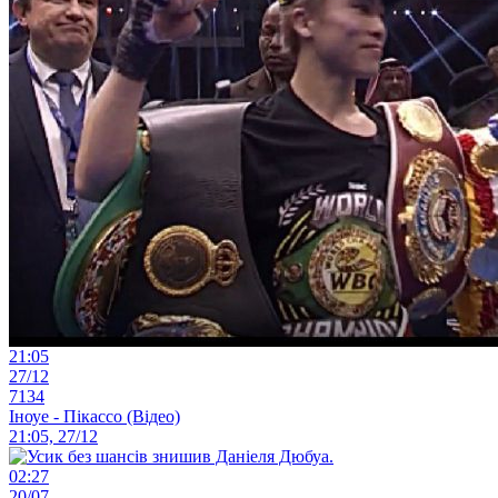
21:05
27/12
7134
Іноуе - Пікассо (Відео)
21:05, 27/12
02:27
20/07