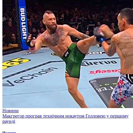
Новини
Макгрегор програв технічним нокаутом Голловею у першому
раунді
Новини