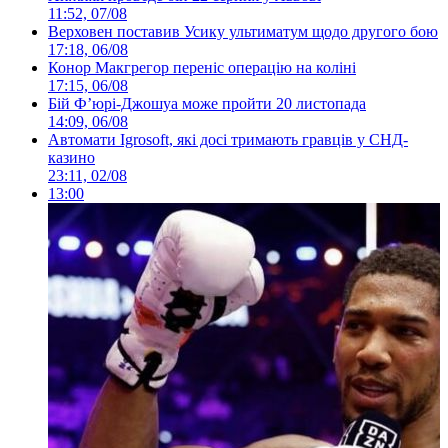
11:52, 07/08
Верховен поставив Усику ультиматум щодо другого бою
17:18, 06/08
Конор Макгрегор переніс операцію на коліні
17:15, 06/08
Бій Ф’юрі-Джошуа може пройти 20 листопада
14:09, 06/08
Автомати Igrosoft, які досі тримають гравців у СНД-
казино
23:11, 02/08
13:00