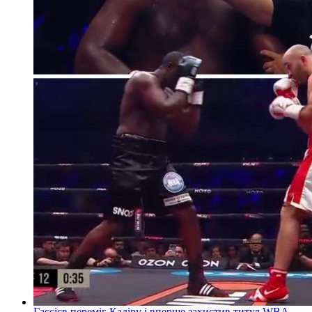
Гассієв переміг Кадіру і вперше захистив титул WBA