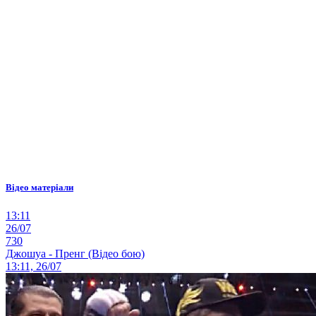
Відео матеріали
13:11
26/07
730
Джошуа - Пренг (Відео бою)
13:11, 26/07