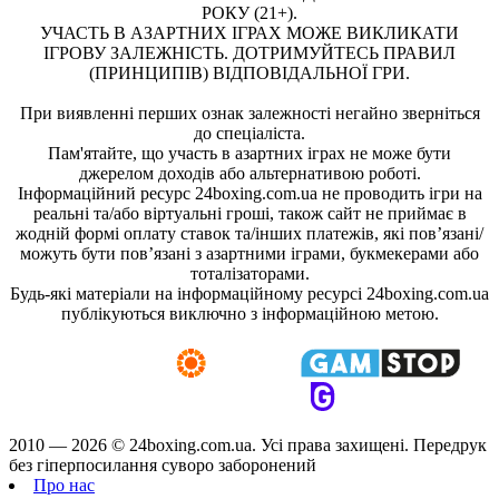
РОКУ (21+).
УЧАСТЬ В АЗАРТНИХ ІГРАХ МОЖЕ ВИКЛИКАТИ
ІГРОВУ ЗАЛЕЖНІСТЬ. ДОТРИМУЙТЕСЬ ПРАВИЛ
(ПРИНЦИПІВ) ВІДПОВІДАЛЬНОЇ ГРИ.
При виявленні перших ознак залежності негайно зверніться
до спеціаліста.
Пам'ятайте, що участь в азартних іграх не може бути
джерелом доходів або альтернативою роботі.
Інформаційний ресурс 24boxing.com.ua не проводить ігри на
реальні та/або віртуальні гроші, також сайт не приймає в
жодній формі оплату ставок та/інших платежів, які пов’язані/
можуть бути пов’язані з азартними іграми, букмекерами або
тоталізаторами.
Будь-які матеріали на інформаційному ресурсі 24boxing.com.ua
публікуються виключно з інформаційною метою.
2010 — 2026 ©
24boxing.com.ua.
Усi права захищенi. Передрук
без гіперпосилання суворо заборонений
Про нас