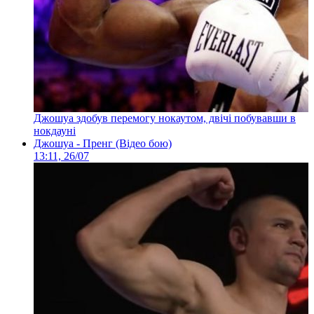
Джошуа здобув перемогу нокаутом, двічі побувавши в
нокдауні
Джошуа - Пренг (Відео бою)
13:11, 26/07