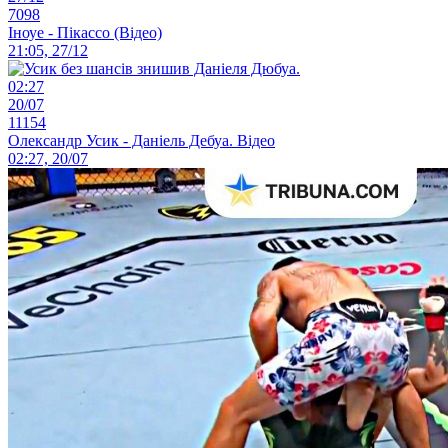
7098
Іноуе - Пікассо (Відео)
21:05, 27/12
02:27
20/07
11154
Олександр Усик - Даніель Дебуа. Відео
02:27, 20/07