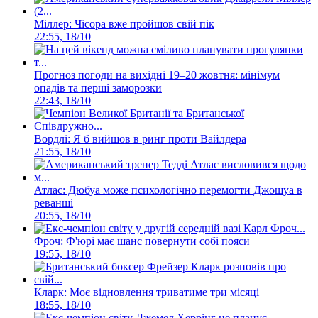
Міллер: Чісора вже пройшов свій пік
22:55, 18/10
Прогноз погоди на вихідні 19–20 жовтня: мінімум
опадів та перші заморозки
22:43, 18/10
Вордлі: Я б вийшов в ринг проти Вайлдера
21:55, 18/10
Атлас: Дюбуа може психологічно перемогти Джошуа в
реванші
20:55, 18/10
Фроч: Ф'юрі має шанс повернути собі пояси
19:55, 18/10
Кларк: Моє відновлення триватиме три місяці
18:55, 18/10