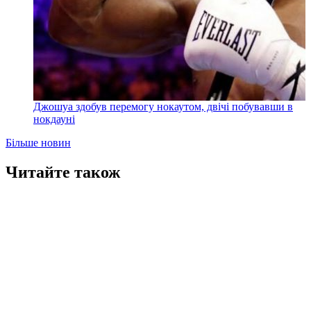
Джошуа здобув перемогу нокаутом, двічі побувавши в
нокдауні
Більше новин
Читайте також