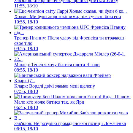
Зав'ялов: Ф'юрі не очікував, що поступиться Усику
11:55, 18/10
Холмс: Ми були жорстокішими, ніж сучасні боксери
10:55, 18/10
Тренер Нганну: Після удару від Френсіса ти втрачаєш
своє тіло
09:55, 18/10
Міллер: Тепер я хочу битися проти Чізори
08:55, 18/10
Кларк: Вордлі двічі зламав мені щелепу
07:55, 18/10
Шалом:
Мало хто може битися так, як Ярд
06:45, 18/10
Зав'ялов: Не розумію громадянської позиції Ломаченка
06:15, 18/10