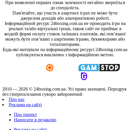
При виявленні перших ознак залежності негайно зверніться
до спеціаліста.
Пам'ятайте, що участь в азартних іграх не може бути
джерелом доходів або альтернативою роботі.
Інформаційний ресурс 24boxing.com.ua не проводить ігри на
реальні та/або віртуальні гроші, також сайт не приймає в
жодній формі оплату ставок та/інших платежів, які пов’язані/
можуть бути пов’язані з азартними іграми, букмекерами або
тоталізаторами.
Будь-які матеріали на інформаційному ресурсі 24boxing.com.ua
публікуються виключно з інформаційною метою.
2010 — 2026 ©
24boxing.com.ua.
Усi права захищенi. Передрук
без гіперпосилання суворо заборонений
Про нас
Реклама на сайті
Про проект
Написати в редакцію
Реклама на сайті