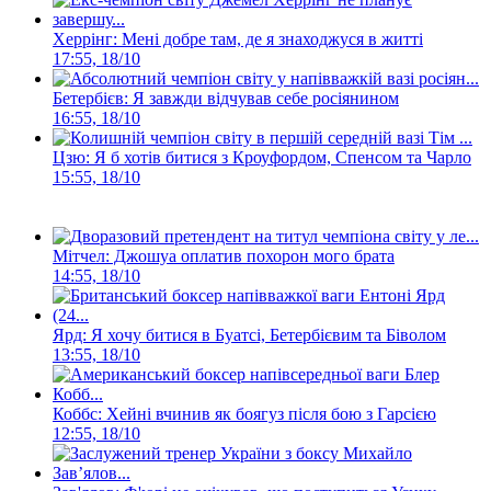
Херрінг: Мені добре там, де я знаходжуся в житті
17:55, 18/10
Бетербієв: Я завжди відчував себе росіянином
16:55, 18/10
Цзю: Я б хотів битися з Кроуфордом, Спенсом та Чарло
15:55, 18/10
Мітчел: Джошуа оплатив похорон мого брата
14:55, 18/10
Ярд: Я хочу битися в Буатсі, Бетербієвим та Біволом
13:55, 18/10
Коббс: Хейні вчинив як боягуз після бою з Гарсією
12:55, 18/10