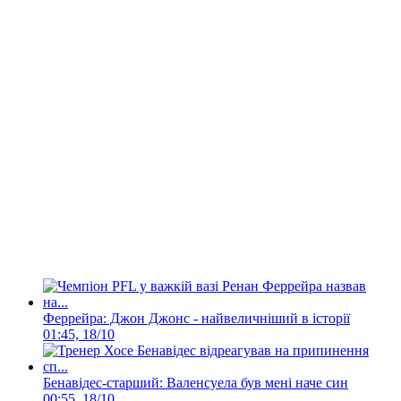
Феррейра: Джон Джонс - найвеличніший в історії
01:45, 18/10
Бенавідес-старший: Валенсуела був мені наче син
00:55, 18/10