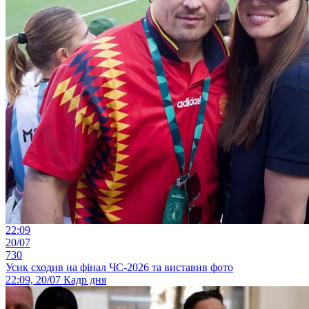
22:09
20/07
730
Усик сходив на фінал ЧС-2026 та виставив фото
22:09, 20/07
Кадр дня