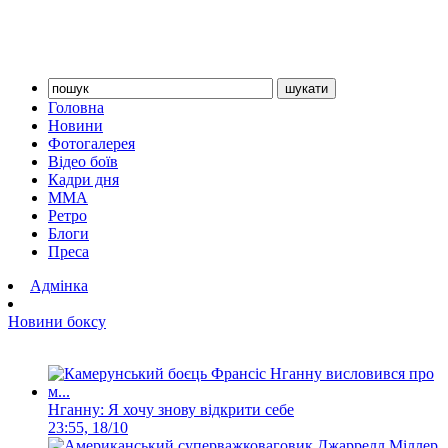
Головна
Новини
Фотогалерея
Відео боїв
Кадри дня
ММА
Ретро
Блоги
Преса
Адмінка
Новини боксу
Нганну: Я хочу знову відкрити себе
23:55, 18/10