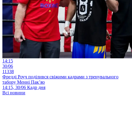
14:15
30/06
11338
Фредді Роуч поділився свіжими кадрами з тренувального
табору Менні Пак’яо
14:15, 30/06
Кадр дня
Всі новини