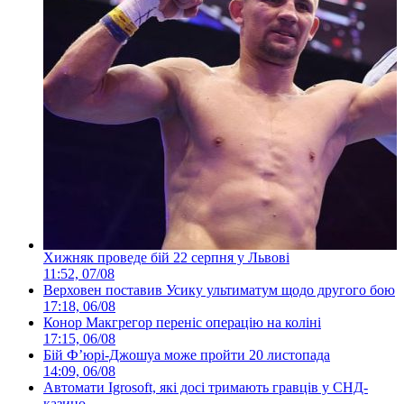
Хижняк проведе бій 22 серпня у Львові
11:52, 07/08
Верховен поставив Усику ультиматум щодо другого бою
17:18, 06/08
Конор Макгрегор переніс операцію на коліні
17:15, 06/08
Бій Ф’юрі-Джошуа може пройти 20 листопада
14:09, 06/08
Автомати Igrosoft, які досі тримають гравців у СНД-
казино