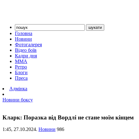
Головна
Новини
Фотогалерея
Відео боїв
Кадри дня
ММА
Ретро
Блоги
Преса
Адмінка
Новини боксу
Кларк: Поразка від Вордлі не стане моїм кінцем
1:45,
27.10.2024.
Новини
986