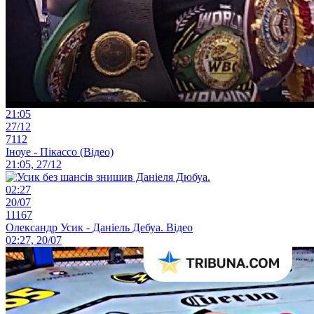
21:05
27/12
7112
Іноуе - Пікассо (Відео)
21:05, 27/12
02:27
20/07
11167
Олександр Усик - Даніель Дебуа. Відео
02:27, 20/07