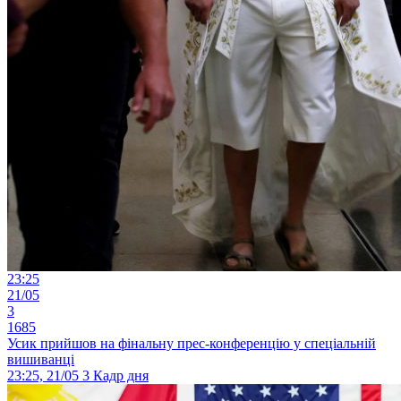
23:25
21/05
3
1685
Усик прийшов на фінальну прес-конференцію у спеціальній
вишиванці
23:25, 21/05
3
Кадр дня