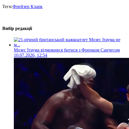
Теги:
Фрейзер Кларк
Вибір редакції
Мозес Ітаума відмовився битися з Френком Санчесом
10.07.2026, 12:54