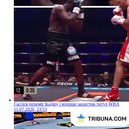
Гассієв переміг Кадіру і вперше захистив титул WBA
11.07.2026, 23:53