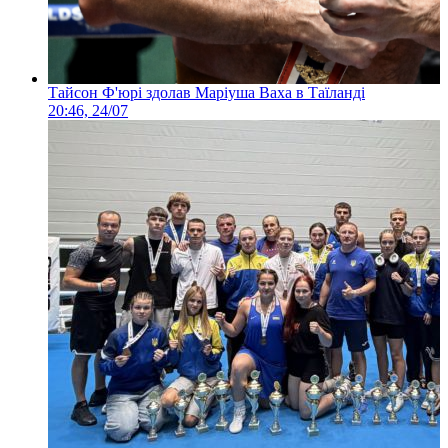
Тайсон Ф'юрі здолав Маріуша Ваха в Таїланді
20:46, 24/07