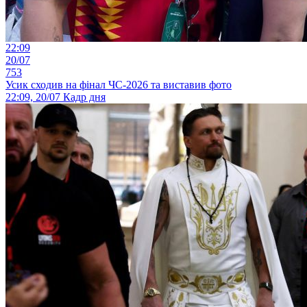
22:09
20/07
753
Усик сходив на фінал ЧС-2026 та виставив фото
22:09, 20/07
Кадр дня