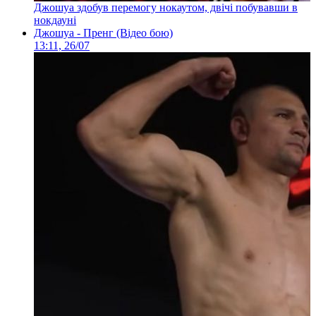
Джошуа здобув перемогу нокаутом, двічі побувавши в
нокдауні
Джошуа - Пренг (Відео бою)
13:11, 26/07