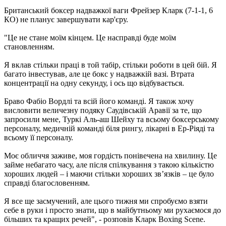
Британський боксер надважкої ваги Фрейзер Кларк (7-1-1, 6
КО) не планує завершувати кар'єру.
"Це не стане моїм кінцем. Це насправді буде моїм
становленням.
Я вклав стільки праці в той табір, стільки роботи в цей бій. Я
багато інвестував, але це бокс у надважкій вазі. Втрата
концентрації на одну секунду, і ось що відбувається.
Браво Фабіо Вордлі та всій його команді. Я також хочу
висловити величезну подяку Саудівській Аравії за те, що
запросили мене, Туркі Аль-аш Шейху та всьому боксерському
персоналу, медичній команді біля рингу, лікарні в Ер-Ріяді та
всьому її персоналу.
Моє обличчя заживе, моя гордість понівечена на хвилину. Це
займе небагато часу, але після спілкування з такою кількістю
хороших людей – і маючи стільки хороших зв’язків – це було
справді благословенням.
Я все ще засмучений, але цього тижня ми спробуємо взяти
себе в руки і просто знати, що в майбутньому ми рухаємося до
більших та кращих речей", - розповів Кларк Boxing Scene.