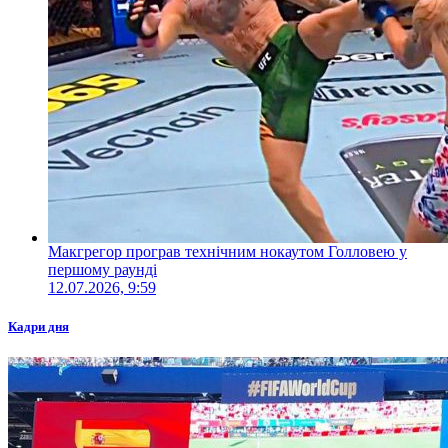
Макгрегор програв технічним нокаутом Голловею у
першому раунді
12.07.2026, 9:59
Кадри дня