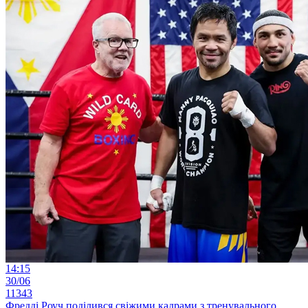
14:15
30/06
11343
Фредді Роуч поділився свіжими кадрами з тренувального