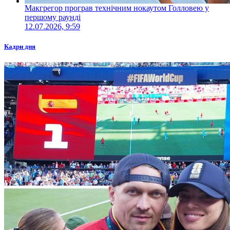
Макгрегор програв технічним нокаутом Голловею у
першому раунді
12.07.2026, 9:59
Кадри дня