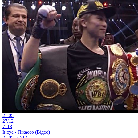
21:05
27/12
7118
Іноуе - Пікассо (Відео)
21:05, 27/12