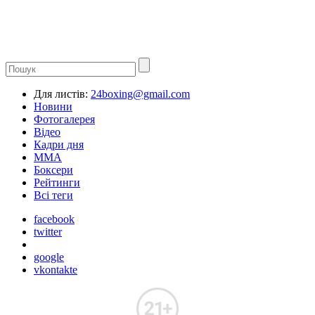
Для листів:
24boxing@gmail.com
Новини
Фотогалерея
Відео
Кадри дня
ММА
Боксери
Рейтинги
Всі теги
facebook
twitter
google
vkontakte