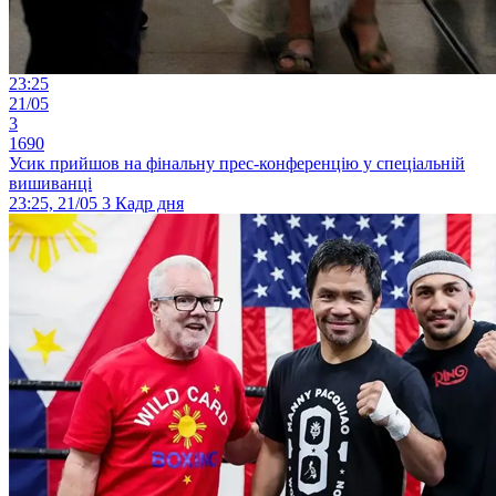
23:25
21/05
3
1690
Усик прийшов на фінальну прес-конференцію у спеціальній
вишиванці
23:25, 21/05
3
Кадр дня