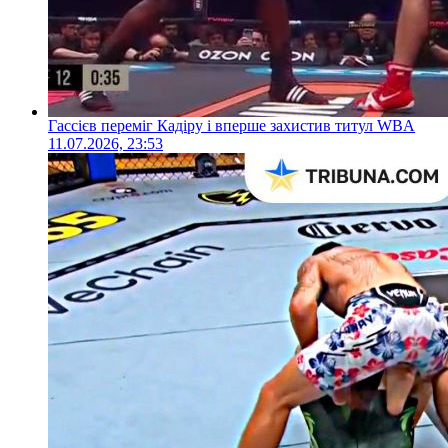
Гассієв переміг Кадіру і вперше захистив титул WBA
11.07.2026, 23:53