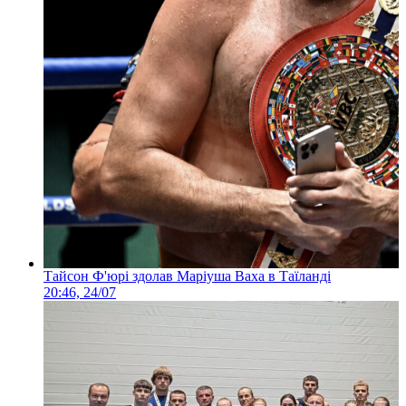
Тайсон Ф'юрі здолав Маріуша Ваха в Таїланді
20:46, 24/07