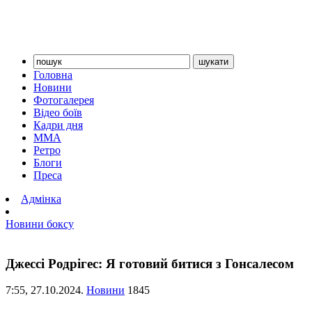
Головна
Новини
Фотогалерея
Відео боїв
Кадри дня
ММА
Ретро
Блоги
Преса
Адмінка
Новини боксу
Джессі Родрігес: Я готовий битися з Гонсалесом
7:55,
27.10.2024.
Новини
1845