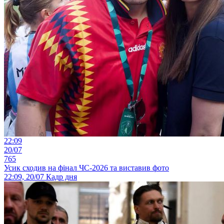
22:09
20/07
765
Усик сходив на фінал ЧС-2026 та виставив фото
22:09, 20/07
Кадр дня