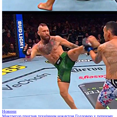
Новини
Макгрегор програв технічним нокаутом Голловею у першому