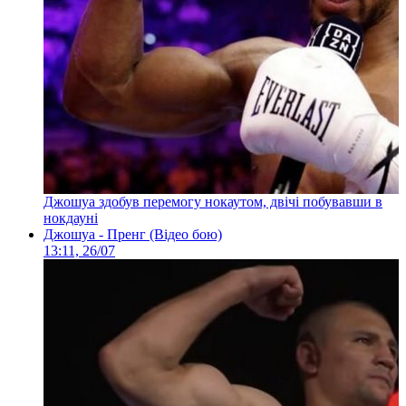
Джошуа здобув перемогу нокаутом, двічі побувавши в
нокдауні
Джошуа - Пренг (Відео бою)
13:11, 26/07