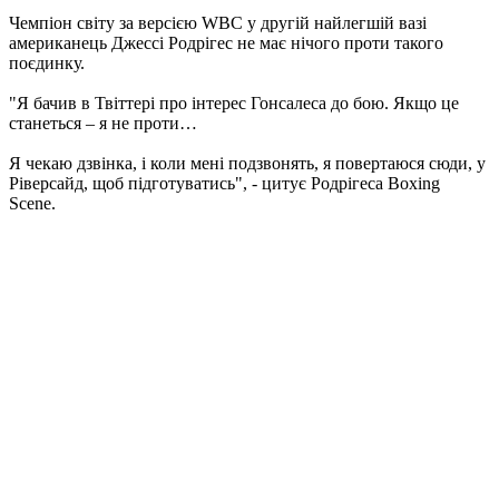
Чемпіон світу за версією WBC у другій найлегшій вазі
американець Джессі Родрігес не має нічого проти такого
поєдинку.
"Я бачив в Твіттері про інтерес Гонсалеса до бою. Якщо це
станеться – я не проти…
Я чекаю дзвінка, і коли мені подзвонять, я повертаюся сюди, у
Ріверсайд, щоб підготуватись", - цитує Родрігеса Boxing
Scene.