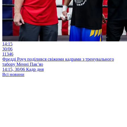
14:15
30/06
11346
Фредді Роуч поділився свіжими кадрами з тренувального
табору Менні Пак’яо
14:15, 30/06
Кадр дня
Всі новини