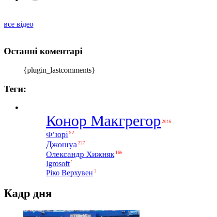
все відео
Останні коментарі
{plugin_lastcomments}
Теги:
Конор Макгрегор
2016
Ф’юрі
92
Джошуа
227
Олександр Хижняк
166
1
Igrosoft
1
Ріко Верхувен
Кадр дня