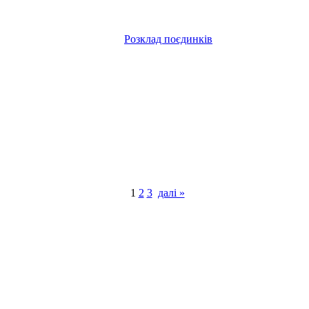
Розклад поєдинків
1
2
3
далі »