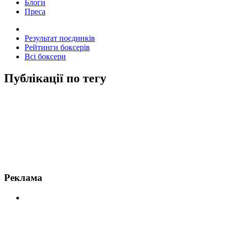
Блоги
Преса
Результат поєдинків
Рейтинги боксерів
Всі боксери
Публікації по тегу
Новини по Роландо Ромеро
Реклама