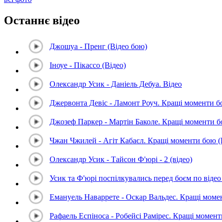
Останнє відео
Джошуа - Пренг (Відео бою)
Іноуе - Пікассо (Відео)
Олександр Усик - Даніель Дебуа. Відео
Джервонта Девіс - Ламонт Роуч. Кращі моменти 
Джозеф Паркер - Мартін Баколе. Кращі моменти 
Чжан Чжилей - Агіт Кабаєл. Кращі моменти бою 
Олександр Усик - Тайсон Ф'юрі - 2 (відео)
Усик та Ф'юрі поспілкувались перед боєм по відео 
Емануель Наваррете - Оскар Вальдес. Кращі мом
Рафаель Еспіноса - Робейсі Рамірес. Кращі момен