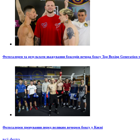
Фотогалерея та результати зважування боксерів вечора боксу Top Boxing Generation 
Фотогалерея тренування перед великим вечором боксу у Києві
всі фото