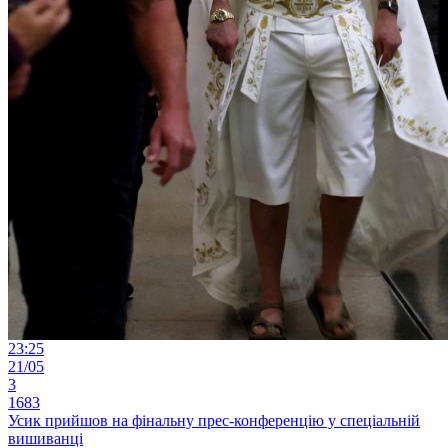
23:25
21/05
3
1683
Усик прийшов на фінальну прес-конференцію у спеціальній
вишиванці