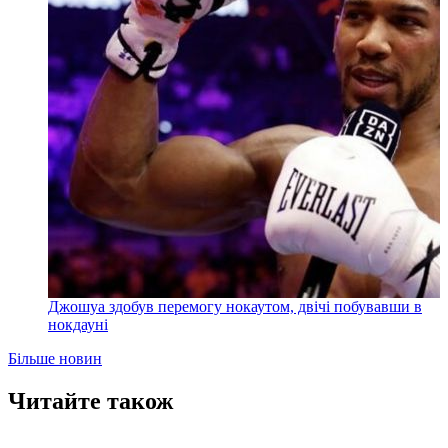
Джошуа здобув перемогу нокаутом, двічі побувавши в
нокдауні
Більше новин
Читайте також