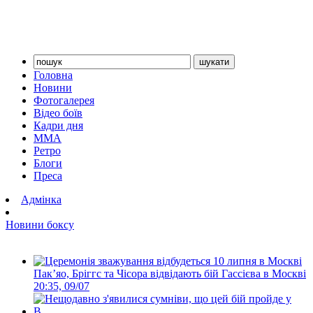
Головна
Новини
Фотогалерея
Відео боїв
Кадри дня
ММА
Ретро
Блоги
Преса
Адмінка
Новини боксу
Пакʼяо, Бріггс та Чісора відвідають бій Гассієва в Москві
20:35, 09/07