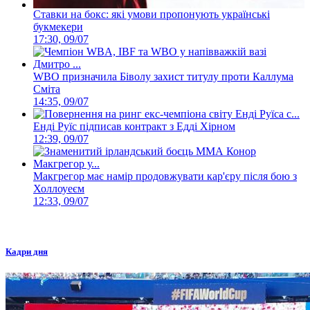
Ставки на бокс: які умови пропонують українські
букмекери
17:30, 09/07
WBO призначила Біволу захист титулу проти Каллума
Сміта
14:35, 09/07
Енді Руїс підписав контракт з Едді Хірном
12:39, 09/07
Макгрегор має намір продовжувати кар'єру після бою з
Холлоуеєм
12:33, 09/07
Кадри дня