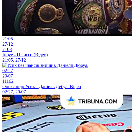
21:05
27/12
7108
Іноуе - Пікассо (Відео)
21:05, 27/12
02:27
20/07
11162
Олександр Усик - Даніель Дебуа. Відео
02:27, 20/07