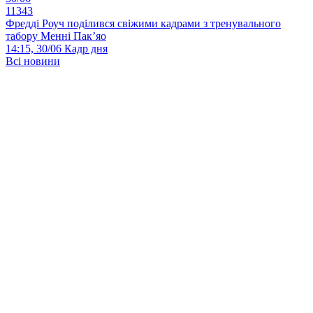
11343
Фредді Роуч поділився свіжими кадрами з тренувального
табору Менні Пак’яо
14:15, 30/06
Кадр дня
Всі новини