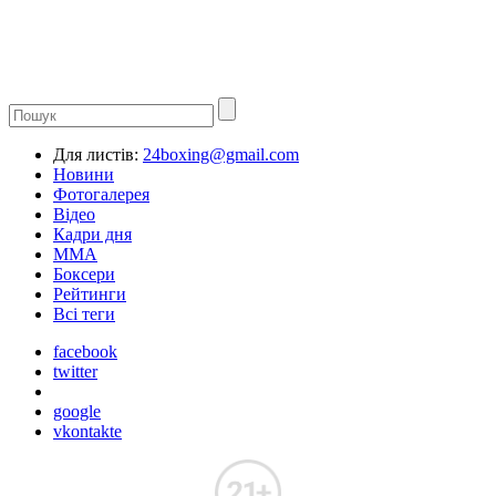
Для листів:
24boxing@gmail.com
Новини
Фотогалерея
Відео
Кадри дня
ММА
Боксери
Рейтинги
Всі теги
facebook
twitter
google
vkontakte