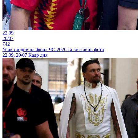
22:09
20/07
742
Усик сходив на фінал ЧС-2026 та виставив фото
22:09, 20/07
Кадр дня