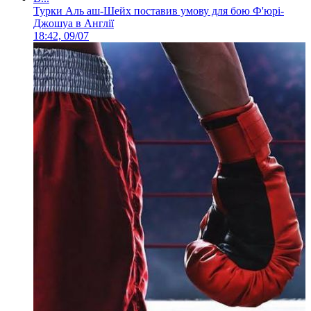
Турки Аль аш-Шейх поставив умову для бою Ф'юрі-
Джошуа в Англії
18:42, 09/07