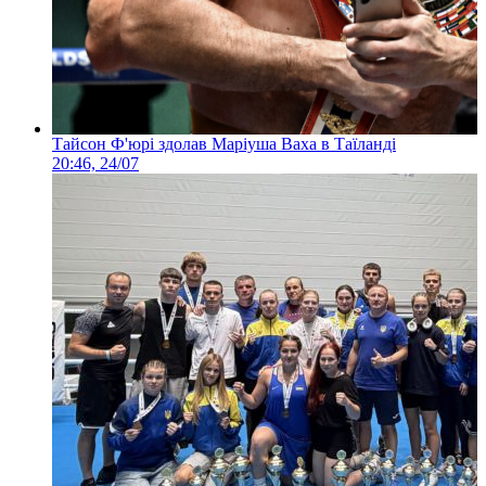
Тайсон Ф'юрі здолав Маріуша Ваха в Таїланді
20:46, 24/07