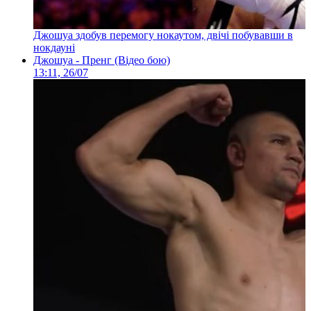
Джошуа здобув перемогу нокаутом, двічі побувавши в
нокдауні
Джошуа - Пренг (Відео бою)
13:11, 26/07