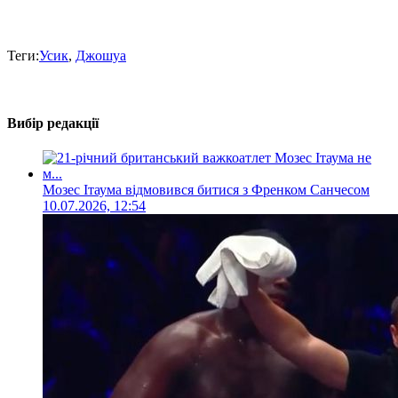
Теги:
Усик
,
Джошуа
Вибір редакції
Мозес Ітаума відмовився битися з Френком Санчесом
10.07.2026, 12:54