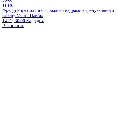
30/06
11346
Фредді Роуч поділився свіжими кадрами з тренувального
табору Менні Пак’яо
14:15, 30/06
Кадр дня
Всі новини