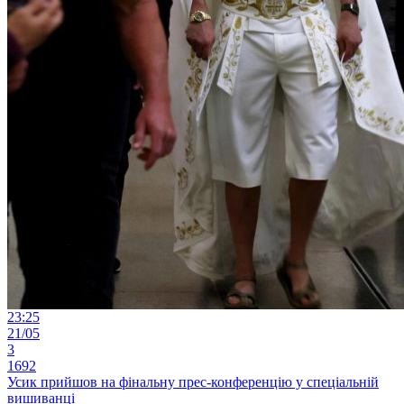
23:25
21/05
3
1692
Усик прийшов на фінальну прес-конференцію у спеціальній
вишиванці