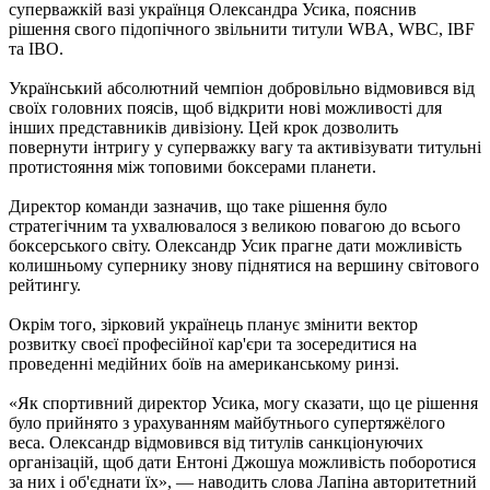
суперважкій вазі українця Олександра Усика, пояснив
рішення свого підопічного звільнити титули WBA, WBC, IBF
та IBO.
Український абсолютний чемпіон добровільно відмовився від
своїх головних поясів, щоб відкрити нові можливості для
інших представників дивізіону. Цей крок дозволить
повернути інтригу у суперважку вагу та активізувати титульні
протистояння між топовими боксерами планети.
Директор команди зазначив, що таке рішення було
стратегічним та ухвалювалося з великою повагою до всього
боксерського світу. Олександр Усик прагне дати можливість
колишньому супернику знову піднятися на вершину світового
рейтингу.
Окрім того, зірковий українець планує змінити вектор
розвитку своєї професійної кар'єри та зосередитися на
проведенні медійних боїв на американському ринзі.
«Як спортивний директор Усика, могу сказати, що це рішення
було прийнято з урахуванням майбутнього супертяжёлого
веса. Олександр відмовився від титулів санкціонуючих
організацій, щоб дати Ентоні Джошуа можливість поборотися
за них і об'єднати їх», — наводить слова Лапіна авторитетний