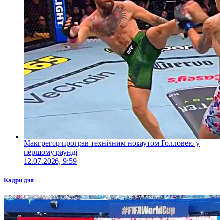
Макгрегор програв технічним нокаутом Голловею у
першому раунді
12.07.2026, 9:59
Кадри дня