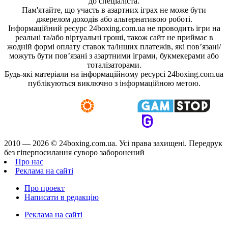
до спеціаліста.
Пам'ятайте, що участь в азартних іграх не може бути
джерелом доходів або альтернативою роботі.
Інформаційний ресурс 24boxing.com.ua не проводить ігри на
реальні та/або віртуальні гроші, також сайт не приймає в
жодній формі оплату ставок та/інших платежів, які пов’язані/
можуть бути пов’язані з азартними іграми, букмекерами або
тоталізаторами.
Будь-які матеріали на інформаційному ресурсі 24boxing.com.ua
публікуються виключно з інформаційною метою.
2010 — 2026 ©
24boxing.com.ua.
Усi права захищенi. Передрук
без гіперпосилання суворо заборонений
Про нас
Реклама на сайті
Про проект
Написати в редакцію
Реклама на сайті