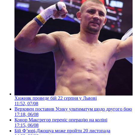
Хижняк проведе бій 22 серпня у Львові
11:52, 07/08
Верховен поставив Усику ультиматум щодо другого бою
17:18, 06/08
Конор Макгрегор переніс операцію на коліні
17:15, 06/08
Бій Ф’юрі-Джошуа може пройти 20 листопада