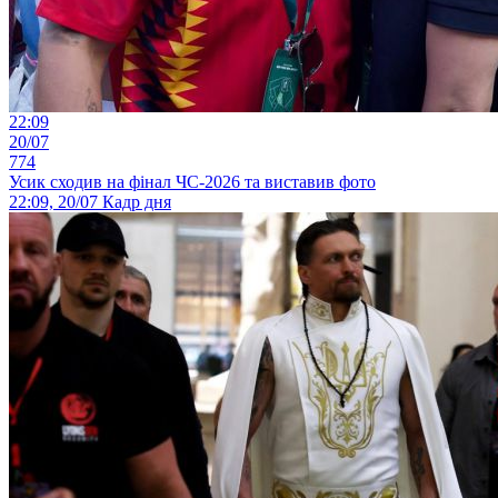
22:09
20/07
774
Усик сходив на фінал ЧС-2026 та виставив фото
22:09, 20/07
Кадр дня