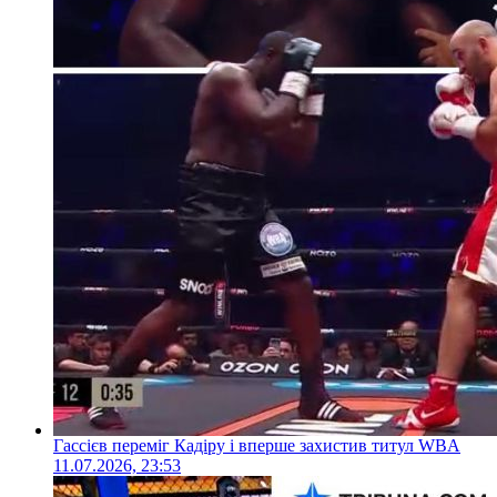
Гассієв переміг Кадіру і вперше захистив титул WBA
11.07.2026, 23:53