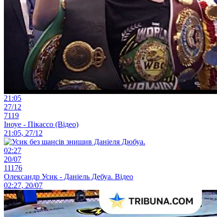
21:05
27/12
7119
Іноуе - Пікассо (Відео)
21:05, 27/12
02:27
20/07
11176
Олександр Усик - Даніель Дебуа. Відео
02:27, 20/07