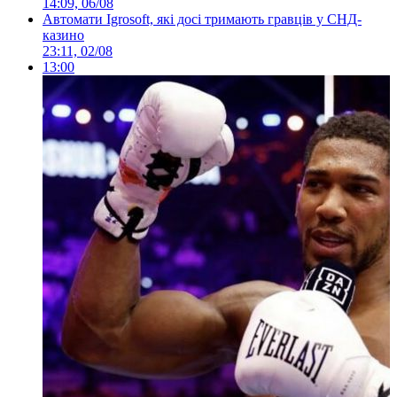
14:09, 06/08
Автомати Igrosoft, які досі тримають гравців у СНД-
казино
23:11, 02/08
13:00