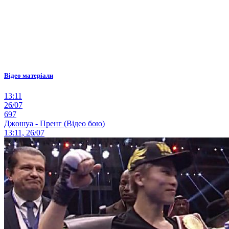
Відео матеріали
13:11
26/07
697
Джошуа - Пренг (Відео бою)
13:11, 26/07