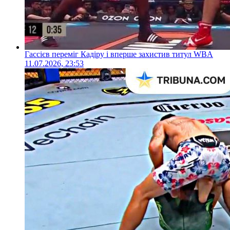
Гассієв переміг Кадіру і вперше захистив титул WBA
11.07.2026, 23:53