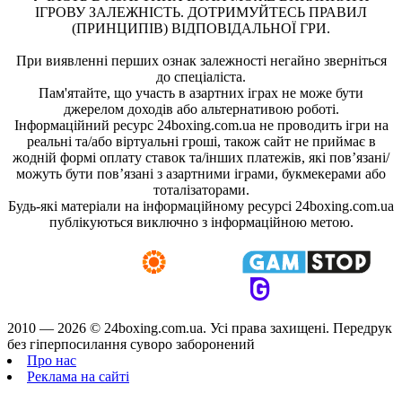
ІГРОВУ ЗАЛЕЖНІСТЬ. ДОТРИМУЙТЕСЬ ПРАВИЛ
(ПРИНЦИПІВ) ВІДПОВІДАЛЬНОЇ ГРИ.
При виявленні перших ознак залежності негайно зверніться
до спеціаліста.
Пам'ятайте, що участь в азартних іграх не може бути
джерелом доходів або альтернативою роботі.
Інформаційний ресурс 24boxing.com.ua не проводить ігри на
реальні та/або віртуальні гроші, також сайт не приймає в
жодній формі оплату ставок та/інших платежів, які пов’язані/
можуть бути пов’язані з азартними іграми, букмекерами або
тоталізаторами.
Будь-які матеріали на інформаційному ресурсі 24boxing.com.ua
публікуються виключно з інформаційною метою.
2010 — 2026 ©
24boxing.com.ua.
Усi права захищенi. Передрук
без гіперпосилання суворо заборонений
Про нас
Реклама на сайті