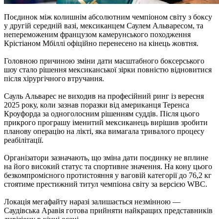
Поєдинок між колишнім абсолютним чемпіоном світу з боксу
у другій середній вазі, мексиканцем Саулем Альваресом, та
непереможеним французом камерунського походження
Крістіаном Мбіллі офіційно перенесено на кінець жовтня.
Головною причиною зміни дати масштабного боксерського
шоу стало рішення мексиканської зірки повністю відновитися
після хірургічного втручання.
Сауль Альварес не виходив на професійний ринг із вересня
2025 року, коли зазнав поразки від американця Теренса
Кроуфорда за одноголосним рішенням суддів. Після цього
прикрого програшу іменитий мексиканець вирішив зробити
планову операцію на лікті, яка вимагала тривалого процесу
реабілітації.
Організатори зазначають, що зміна дати поєдинку не вплине
на його високий статус та спортивне значення. На кону цього
безкомпромісного протистояння у ваговій категорії до 76,2 кг
стоятиме престижний титул чемпіона світу за версією WBC.
Локація мегафайту наразі залишається незмінною —
Саудівська Аравія готова прийняти найкращих представників