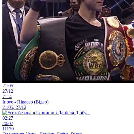
21:05
27/12
7114
Іноуе - Пікассо (Відео)
21:05, 27/12
02:27
20/07
11170