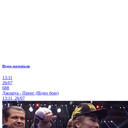
Відео матеріали
13:11
26/07
688
Джошуа - Пренг (Відео бою)
13:11, 26/07