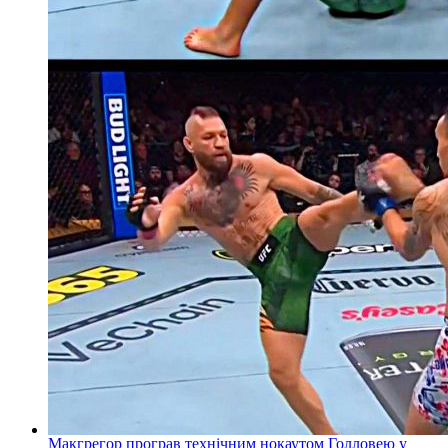
Макгрегор програв технічним нокаутом Голловею у