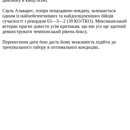
дивізіону в кінці осені.
Сауль Альварес, попри нещодавню невдачу, залишається
одним із найнебезпечніших та найдосвідченіших бійців
сучасності з рекордом 63—3—2 (39 КО/ТКО). Мексиканський
ветеран прагне довести усім критикам, що він усе ще здатний
демонструвати чемпіонський рівень боксу.
Перенесення дати бою дасть йому можливість підійти до
тренувального табору в оптимальних кондиціях.