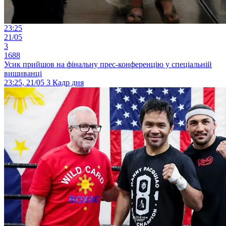
23:25
21/05
3
1688
Усик прийшов на фінальну прес-конференцію у спеціальній
вишиванці
23:25, 21/05
3
Кадр дня