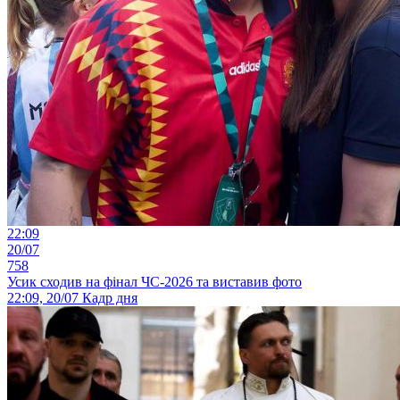
22:09
20/07
758
Усик сходив на фінал ЧС-2026 та виставив фото
22:09, 20/07
Кадр дня