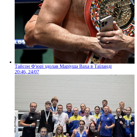
Тайсон Ф'юрі здолав Маріуша Ваха в Таїланді
20:46, 24/07