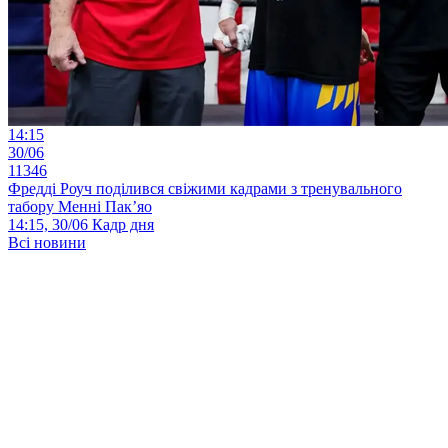
14:15
30/06
11346
Фредді Роуч поділився свіжими кадрами з тренувального
табору Менні Пак’яо
14:15, 30/06
Кадр дня
Всі новини