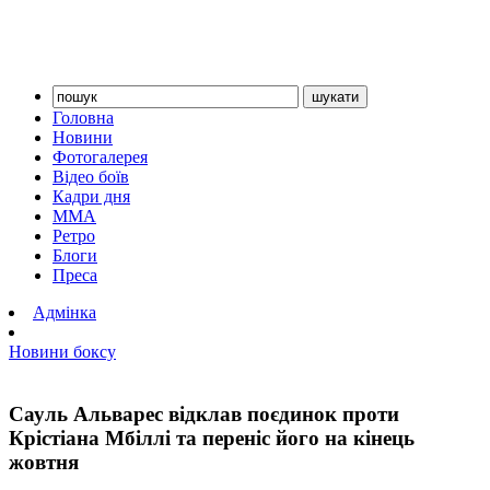
Головна
Новини
Фотогалерея
Відео боїв
Кадри дня
ММА
Ретро
Блоги
Преса
Адмінка
Новини боксу
Сауль Альварес відклав поєдинок проти
Крістіана Мбіллі та переніс його на кінець
жовтня