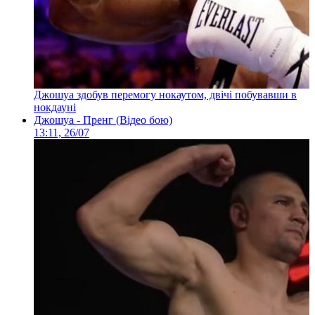
Джошуа здобув перемогу нокаутом, двічі побувавши в
нокдауні
Джошуа - Пренг (Відео бою)
13:11, 26/07