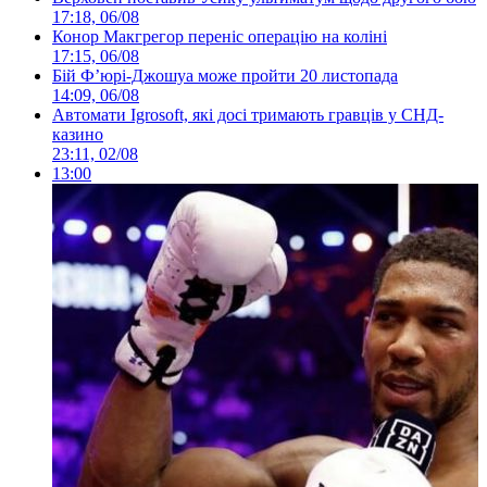
17:18, 06/08
Конор Макгрегор переніс операцію на коліні
17:15, 06/08
Бій Ф’юрі-Джошуа може пройти 20 листопада
14:09, 06/08
Автомати Igrosoft, які досі тримають гравців у СНД-
казино
23:11, 02/08
13:00