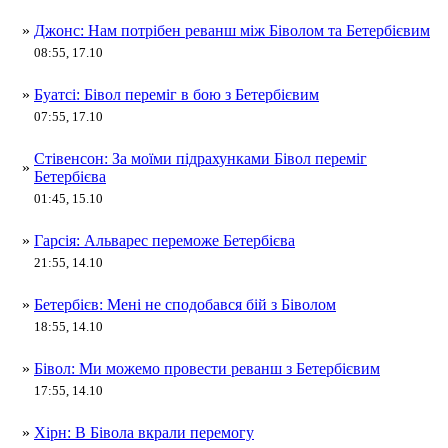
»
Джонс: Нам потрібен реванш між Біволом та Бетербієвим
08:55, 17.10
»
Буатсі: Бівол переміг в бою з Бетербієвим
07:55, 17.10
Стівенсон: За моїми підрахунками Бівол переміг
»
Бетербієва
01:45, 15.10
»
Гарсія: Альварес переможе Бетербієва
21:55, 14.10
»
Бетербієв: Мені не сподобався бій з Біволом
18:55, 14.10
»
Бівол: Ми можемо провести реванш з Бетербієвим
17:55, 14.10
»
Хірн: В Бівола вкрали перемогу