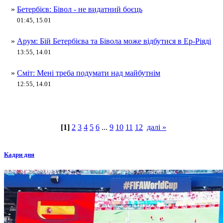
»
Бетербієв: Бівол - не видатний боєць
01:45, 15.01
»
Арум: Бій Бетербієва та Бівола може відбутися в Ер-Ріяді
13:55, 14.01
»
Сміт: Мені треба подумати над майбутнім
12:55, 14.01
[1]
2
3
4
5
6
...
9
10
11
12
далі »
Кадри дня