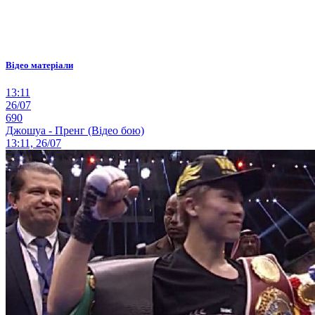
Відео матеріали
13:11
26/07
690
Джошуа - Пренг (Відео бою)
13:11, 26/07