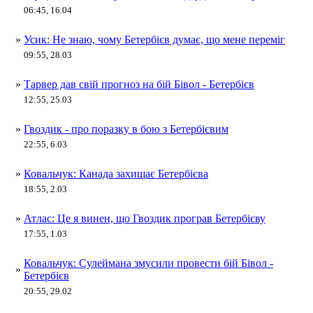
06:45, 16.04
»
Усик: Не знаю, чому Бетербієв думає, що мене переміг
09:55, 28.03
»
Тарвер дав свій прогноз на бій Бівол - Бетербієв
12:55, 25.03
»
Гвоздик - про поразку в бою з Бетербієвим
22:55, 6.03
»
Ковальчук: Канада захищає Бетербієва
18:55, 2.03
»
Атлас: Це я винен, що Гвоздик програв Бетербієву
17:55, 1.03
Ковальчук: Сулеймана змусили провести бій Бівол -
»
Бетербієв
20:55, 29.02