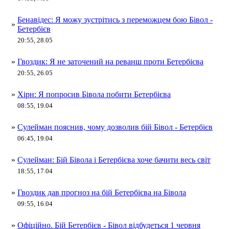
Бенавідес: Я можу зустрітись з переможцем бою Бівол -
»
Бетербієв
20:55, 28.05
»
Гвоздик: Я не заточений на реванш проти Бетербієва
20:55, 26.05
»
Хірн: Я попросив Бівола побити Бетербієва
08:55, 19.04
»
Сулейман пояснив, чому дозволив бій Бівол - Бетербієв
06:45, 19.04
»
Сулейман: Бій Бівола і Бетербієва хоче бачити весь світ
18:55, 17.04
»
Гвоздик дав прогноз на бій Бетербієва на Бівола
09:55, 16.04
»
Офіційно. Бій Бетербієв - Бівол відбудеться 1 червня