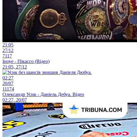
21:05
27/12
7117
Іноуе - Пікассо (Відео)
21:05, 27/12
02:27
20/07
11174
Олександр Усик - Даніель Дебуа. Відео
02:27, 20/07