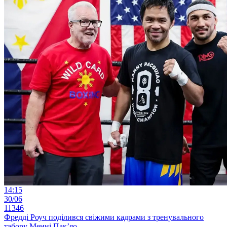
14:15
30/06
11346
Фредді Роуч поділився свіжими кадрами з тренувального
табору Менні Пак’яо