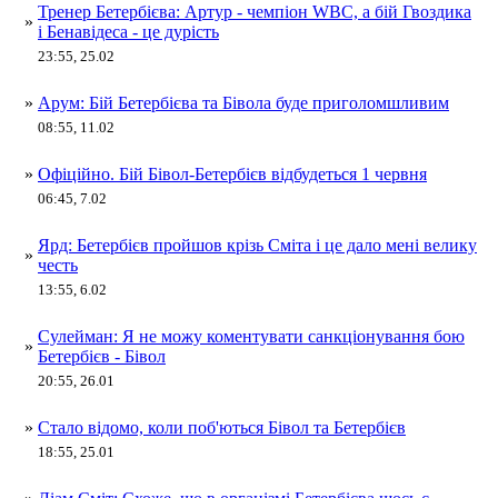
Тренер Бетербієва: Артур - чемпіон WBC, а бій Гвоздика
»
і Бенавідеса - це дурість
23:55, 25.02
»
Арум: Бій Бетербієва та Бівола буде приголомшливим
08:55, 11.02
»
Офіційно. Бій Бівол-Бетербієв відбудеться 1 червня
06:45, 7.02
Ярд: Бетербієв пройшов крізь Сміта і це дало мені велику
»
честь
13:55, 6.02
Сулейман: Я не можу коментувати санкціонування бою
»
Бетербієв - Бівол
20:55, 26.01
»
Стало відомо, коли поб'ються Бівол та Бетербієв
18:55, 25.01