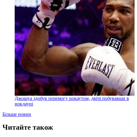
Джошуа здобув перемогу нокаутом, двічі побувавши в
нокдауні
Більше новин
Читайте також