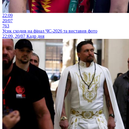
22:09
20/07
763
Усик сходив на фінал ЧС-2026 та виставив фото
22:09, 20/07
Кадр дня