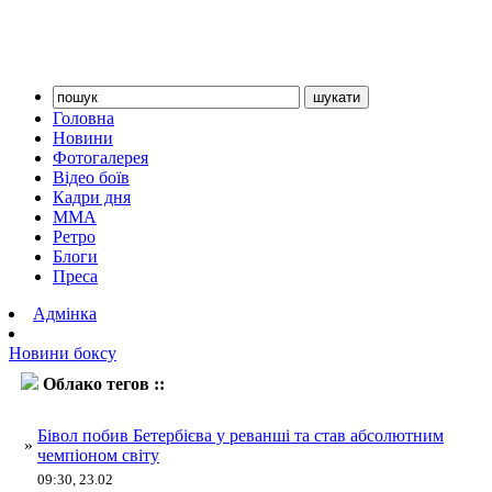
Головна
Новини
Фотогалерея
Відео боїв
Кадри дня
ММА
Ретро
Блоги
Преса
Адмінка
Новини боксу
Облако тегов ::
Артур Бетербієв
Бівол побив Бетербієва у реванші та став абсолютним
»
чемпіоном світу
09:30, 23.02