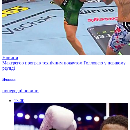
Новини
Макгрегор програв технічним нокаутом Голловею у першому
раунді
Новини
попередні новини
13:00