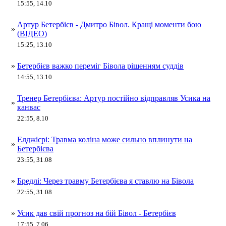
15:55, 14.10
Артур Бетербієв - Дмитро Бівол. Кращі моменти бою
»
(ВІДЕО)
15:25, 13.10
»
Бетербієв важко переміг Бівола рішенням суддів
14:55, 13.10
Тренер Бетербієва: Артур постійно відправляв Усика на
»
канвас
22:55, 8.10
Елджієрі: Травма коліна може сильно вплинути на
»
Бетербієва
23:55, 31.08
»
Бредлі: Через травму Бетербієва я ставлю на Бівола
22:55, 31.08
»
Усик дав свій прогноз на бій Бівол - Бетербієв
17:55, 7.06