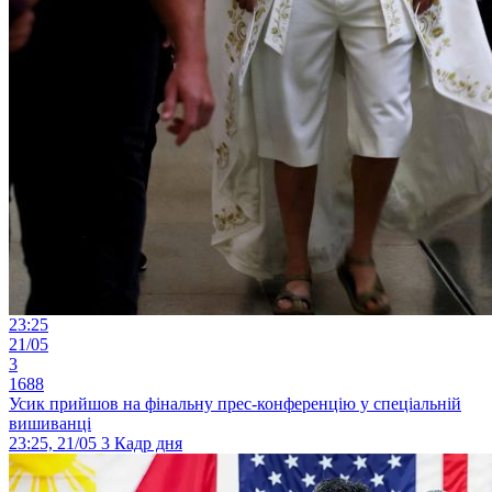
23:25
21/05
3
1688
Усик прийшов на фінальну прес-конференцію у спеціальній
вишиванці
23:25, 21/05
3
Кадр дня