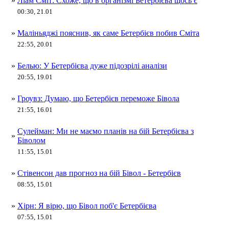
»
Ліам Сміт: Схоже, що в організмі Бетербієва щось є
00:30, 21.01
»
Маліньяджі пояснив, як саме Бетербієв побив Сміта
22:55, 20.01
»
Белью: У Бетербієва дуже підозрілі аналізи
20:55, 19.01
»
Гроувз: Думаю, що Бетербієв переможе Бівола
21:55, 16.01
Сулейман: Ми не маємо планів на бій Бетербієва з
»
Біволом
11:55, 15.01
»
Стівенсон дав прогноз на бій Бівол - Бетербієв
08:55, 15.01
»
Хірн: Я вірю, що Бівол поб'є Бетербієва
07:55, 15.01