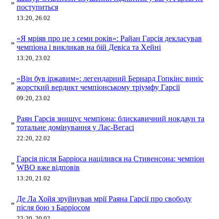
»
поступиться
13:20, 26.02
«Я мріяв про це з семи років»: Райан Гарсія декласував
»
чемпіона і викликав на бій Девіса та Хейні
13:20, 23.02
«Він був іржавим»: легендарний Бернард Гопкінс виніс
»
жорсткий вердикт чемпіонському тріумфу Гарсії
09:20, 23.02
Раян Гарсія знищує чемпіона: блискавичний нокдаун та
»
тотальне домінування у Лас-Вегасі
22:20, 22.02
Гарсія після Барріоса націлився на Стивенсона: чемпіон
»
WBO вже відповів
13:20, 21.02
Де Ла Хойя зруйнував мрії Раяна Гарсії про свободу
»
після бою з Барріосом
22:20, 20.02