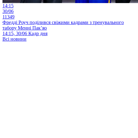
14:15
30/06
11349
Фредді Роуч поділився свіжими кадрами з тренувального
табору Менні Пак’яо
14:15, 30/06
Кадр дня
Всі новини