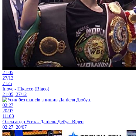
21:05
27/12
7125
Іноуе - Пікассо (Відео)
21:05, 27/12
02:27
20/07
11183
Олександр Усик - Даніель Дебуа. Відео
02:27, 20/07