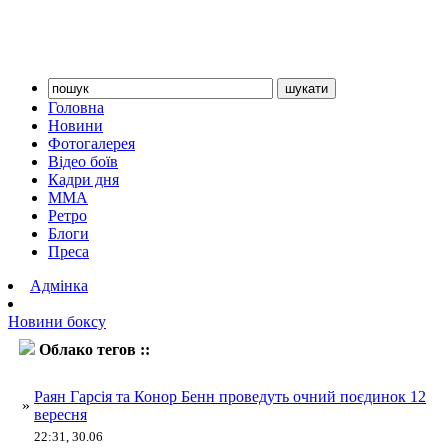
Головна
Новини
Фотогалерея
Відео боїв
Кадри дня
ММА
Ретро
Блоги
Преса
Адмінка
Новини боксу
Облако тегов ::
Гарсія
Раян Гарсія та Конор Бенн проведуть очний поєдинок 12
»
вересня
22:31, 30.06