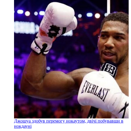
Джошуа здобув перемогу нокаутом, двічі побувавши в
нокдауні