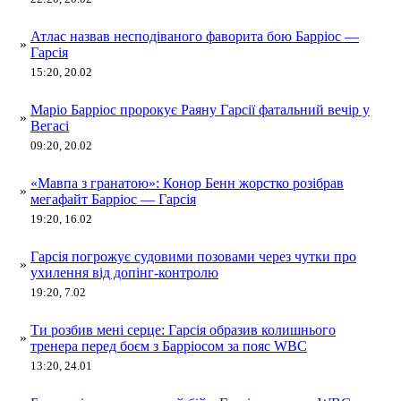
Атлас назвав несподіваного фаворита бою Барріос —
»
Гарсія
15:20, 20.02
Маріо Барріос пророкує Раяну Гарсії фатальний вечір у
»
Вегасі
09:20, 20.02
«Мавпа з гранатою»: Конор Бенн жорстко розібрав
»
мегафайт Барріос — Гарсія
19:20, 16.02
Гарсія погрожує судовими позовами через чутки про
»
ухилення від допінг-контролю
19:20, 7.02
Ти розбив мені серце: Гарсія образив колишнього
»
тренера перед боєм з Барріосом за пояс WBC
13:20, 24.01