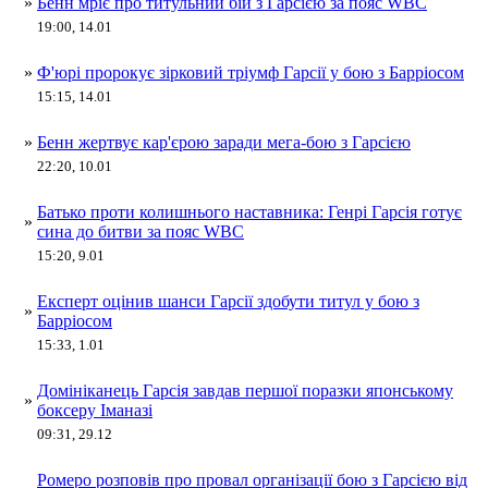
»
Бенн мріє про титульний бій з Гарсією за пояс WBC
19:00, 14.01
»
Ф'юрі пророкує зірковий тріумф Гарсії у бою з Барріосом
15:15, 14.01
»
Бенн жертвує кар'єрою заради мега-бою з Гарсією
22:20, 10.01
Батько проти колишнього наставника: Генрі Гарсія готує
»
сина до битви за пояс WBC
15:20, 9.01
Експерт оцінив шанси Гарсії здобути титул у бою з
»
Барріосом
15:33, 1.01
Домініканець Гарсія завдав першої поразки японському
»
боксеру Іманазі
09:31, 29.12
Ромеро розповів про провал організації бою з Гарсією від