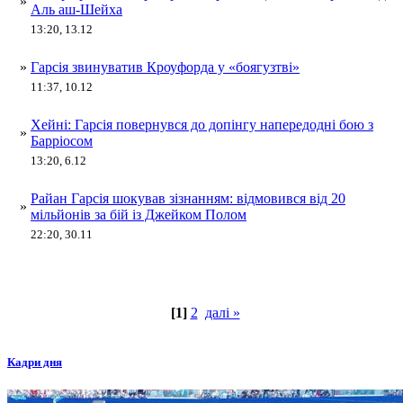
»
Аль аш-Шейха
13:20, 13.12
»
Гарсія звинуватив Кроуфорда у «боягузтві»
11:37, 10.12
Хейні: Гарсія повернувся до допінгу напередодні бою з
»
Барріосом
13:20, 6.12
Райан Гарсія шокував зізнанням: відмовився від 20
»
мільйонів за бій із Джейком Полом
22:20, 30.11
[1]
2
далі »
Кадри дня