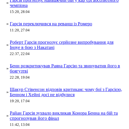
Гарсія прогнозує найважчий бій у кар’єрі абсолютного
»
чемпіона
15:20, 28.04
»
Гарсія переключився на реванш із Ромеро
11:20, 27.04
Роберт Гарсія прогнозує серйозне випробування для
»
Іноуе в бою з Накатані
22:37, 22.04
Бенн розкритикував Раяна Гарсію та звинуватив його в
»
боягузтві
22:28, 19.04
Шакур Стівенсон відповів критикам: чому бої з Гарсією,
»
Бенном і Хейні досі не відбулися
19:20, 17.04
Райан Гарсія зухвало викликав Конора Бенна на бій та
»
спрогнозував його фінал
11:42, 13.04