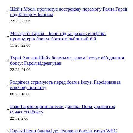
Шейн Мослі прогнозує дострокову перемогу Раяна Гарсії
»
над Конором Бенном
22:28, 23.06
Мегафайт Гарсія – Бенн під загрозою: конфлікт
»
промоутерів блокує багатомільйонний бій
11:20, 22.06
Туркі Аль аш-Шейх бореться з раком і готує об’єднання
»
боксу: Гарсія відреагував
22:20, 21.06
Родрігеса стримують перед боєм з Іноуе: Гарсія назвав
»
ключову причину
00:20, 18.06
Раян Гарсія оцінив внесок Джейка Пола у розвиток
»
сучасного боксу
22:52, 2.06
»
Гарсія і Бенн близькі до великого бою за титул WBC