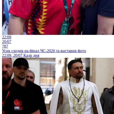
22:09
20/07
787
Усик сходив на фінал ЧС-2026 та виставив фото
22:09, 20/07
Кадр дня