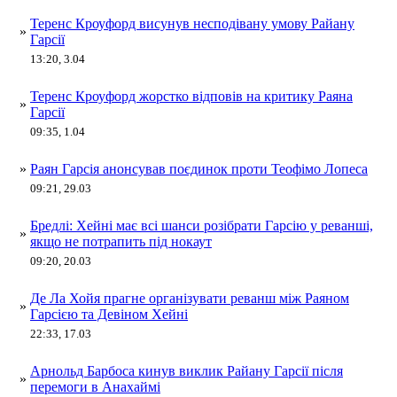
Теренс Кроуфорд висунув несподівану умову Райану
»
Гарсії
13:20, 3.04
Теренс Кроуфорд жорстко відповів на критику Раяна
»
Гарсії
09:35, 1.04
»
Раян Гарсія анонсував поєдинок проти Теофімо Лопеса
09:21, 29.03
Бредлі: Хейні має всі шанси розібрати Гарсію у реванші,
»
якщо не потрапить під нокаут
09:20, 20.03
Де Ла Хойя прагне організувати реванш між Раяном
»
Гарсією та Девіном Хейні
22:33, 17.03
Арнольд Барбоса кинув виклик Райану Гарсії після
»
перемоги в Анахаймі