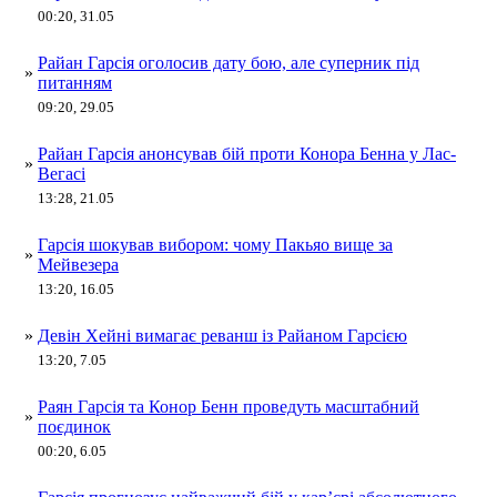
00:20, 31.05
Райан Гарсія оголосив дату бою, але суперник під
»
питанням
09:20, 29.05
Райан Гарсія анонсував бій проти Конора Бенна у Лас-
»
Вегасі
13:28, 21.05
Гарсія шокував вибором: чому Пакьяо вище за
»
Мейвезера
13:20, 16.05
»
Девін Хейні вимагає реванш із Райаном Гарсією
13:20, 7.05
Раян Гарсія та Конор Бенн проведуть масштабний
»
поєдинок
00:20, 6.05