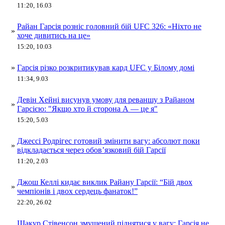
11:20, 16.03
Райан Гарсія розніс головний бій UFC 326: «Ніхто не
»
хоче дивитись на це»
15:20, 10.03
»
Гарсія різко розкритикував кард UFC у Білому домі
11:34, 9.03
Девін Хейні висунув умову для реваншу з Райаном
»
Гарсією: "Якщо хто й сторона А — це я"
15:20, 5.03
Джессі Родрігес готовий змінити вагу: абсолют поки
»
відкладається через обов’язковий бій Гарсії
11:20, 2.03
Джош Келлі кидає виклик Райану Гарсії: “Бій двох
»
чемпіонів і двох сердець фанаток!”
22:20, 26.02
Шакур Стівенсон змушений піднятися у вагу: Гарсія не