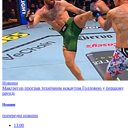
Новини
Макгрегор програв технічним нокаутом Голловею у першому
раунді
Новини
попередні новини
13:00