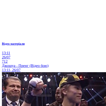
Відео матеріали
13:11
26/07
712
Джошуа - Пренг (Відео бою)
13:11, 26/07