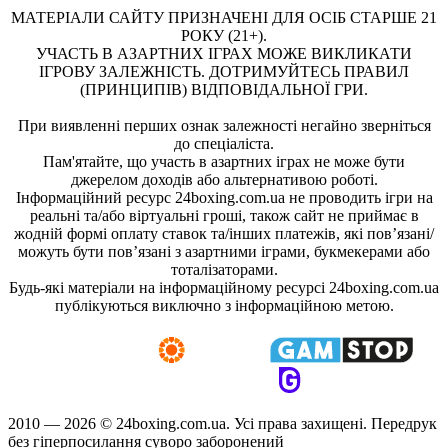
МАТЕРІАЛИ САЙТУ ПРИЗНАЧЕНІ ДЛЯ ОСІБ СТАРШЕ 21
РОКУ (21+).
УЧАСТЬ В АЗАРТНИХ ІГРАХ МОЖЕ ВИКЛИКАТИ
ІГРОВУ ЗАЛЕЖНІСТЬ. ДОТРИМУЙТЕСЬ ПРАВИЛ
(ПРИНЦИПІВ) ВІДПОВІДАЛЬНОЇ ГРИ.
При виявленні перших ознак залежності негайно зверніться
до спеціаліста.
Пам'ятайте, що участь в азартних іграх не може бути
джерелом доходів або альтернативою роботі.
Інформаційний ресурс 24boxing.com.ua не проводить ігри на
реальні та/або віртуальні гроші, також сайт не приймає в
жодній формі оплату ставок та/інших платежів, які пов’язані/
можуть бути пов’язані з азартними іграми, букмекерами або
тоталізаторами.
Будь-які матеріали на інформаційному ресурсі 24boxing.com.ua
публікуються виключно з інформаційною метою.
2010 — 2026 ©
24boxing.com.ua.
Усi права захищенi. Передрук
без гіперпосилання суворо заборонений