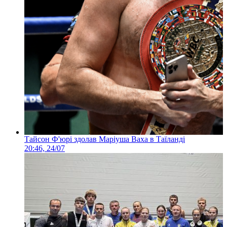
Тайсон Ф'юрі здолав Маріуша Ваха в Таїланді
20:46, 24/07