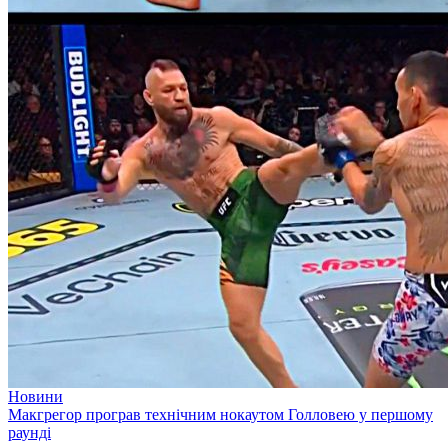
Новини
Макгрегор програв технічним нокаутом Голловею у першому
раунді