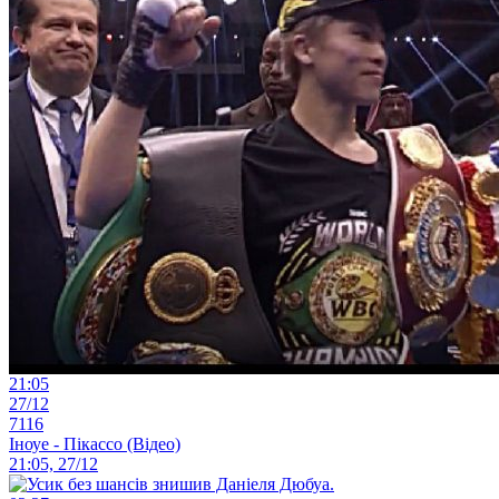
21:05
27/12
7116
Іноуе - Пікассо (Відео)
21:05, 27/12