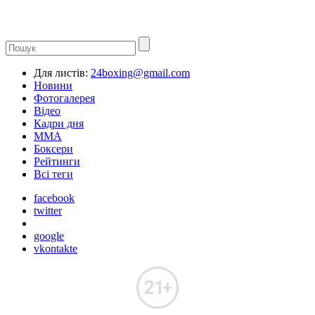
Для листів:
24boxing@gmail.com
Новини
Фотогалерея
Відео
Кадри дня
ММА
Боксери
Рейтинги
Всі теги
facebook
twitter
google
vkontakte