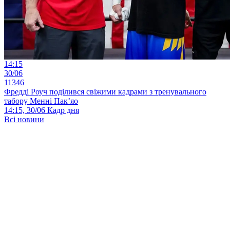
14:15
30/06
11346
Фредді Роуч поділився свіжими кадрами з тренувального
табору Менні Пак’яо
14:15, 30/06
Кадр дня
Всі новини