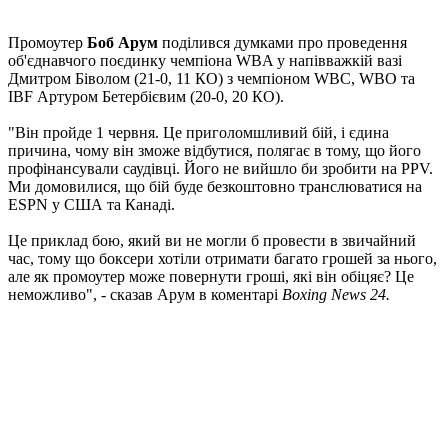
Промоутер
Боб Арум
поділився думками про проведення
об'єднавчого поєдинку чемпіона WBA у напівважкій вазі
Дмитром Біволом (21-0, 11 КО) з чемпіоном WBC, WBO та
IBF Артуром Бетербієвим (20-0, 20 КО).
"Він пройде 1 червня. Це приголомшливий бій, і єдина
причина, чому він зможе відбутися, полягає в тому, що його
профінансували саудівці. Його не вийшло би зробити на PPV.
Ми домовилися, що бій буде безкоштовно транслюватися на
ESPN у США та Канаді.
Це приклад бою, який ви не могли б провести в звичайний
час, тому що боксери хотіли отримати багато грошей за нього,
але як промоутер може повернути гроші, які він обіцяє? Це
неможливо", - сказав Арум в коментарі
Boxing News 24.