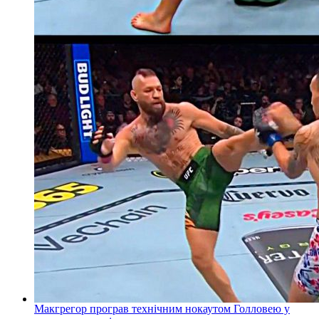
Макгрегор програв технічним нокаутом Голловею у