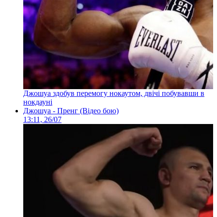
Джошуа здобув перемогу нокаутом, двічі побувавши в
нокдауні
Джошуа - Пренг (Відео бою)
13:11, 26/07