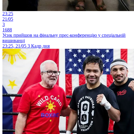
23:25
21/05
3
1688
Усик прийшов на фінальну прес-конференцію у спеціальній
вишиванці
23:25, 21/05
3
Кадр дня