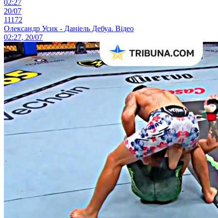
02:27
20/07
11172
Олександр Усик - Даніель Дебуа. Відео
02:27, 20/07