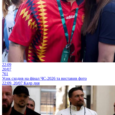
22:09
20/07
761
Усик сходив на фінал ЧС-2026 та виставив фото
22:09, 20/07
Кадр дня