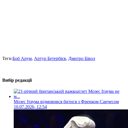
Теги:
Боб Арум
,
Артур Бетербієв
,
Дмитро Бівол
Вибір редакції
Мозес Ітаума відмовився битися з Френком Санчесом
10.07.2026, 12:54