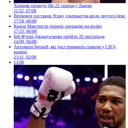
Хижняк проведе бій 22 серпня у Львові
11:52, 07/08
Верховен поставив Усику ультиматум щодо другого бою
17:18, 06/08
Конор Макгрегор переніс операцію на коліні
17:15, 06/08
Бій Ф’юрі-Джошуа може пройти 20 листопада
14:09, 06/08
Автомати Igrosoft, які досі тримають гравців у СНД-
казино
23:11, 02/08
13:00