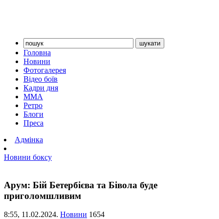
Головна
Новини
Фотогалерея
Відео боїв
Кадри дня
ММА
Ретро
Блоги
Преса
Адмінка
Новини боксу
Арум: Бій Бетербієва та Бівола буде
приголомшливим
8:55,
11.02.2024.
Новини
1654