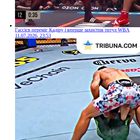
Гассієв переміг Кадіру і вперше захистив титул WBA
11.07.2026, 23:53