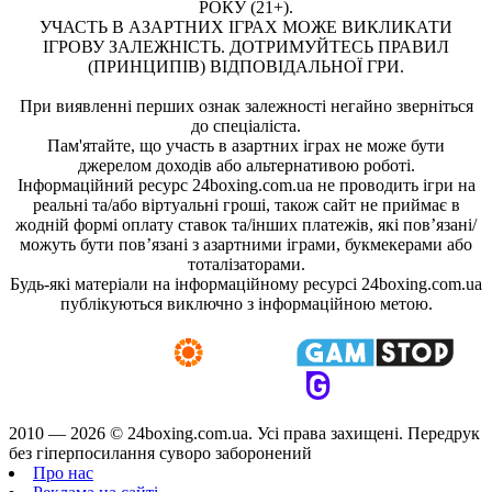
РОКУ (21+).
УЧАСТЬ В АЗАРТНИХ ІГРАХ МОЖЕ ВИКЛИКАТИ
ІГРОВУ ЗАЛЕЖНІСТЬ. ДОТРИМУЙТЕСЬ ПРАВИЛ
(ПРИНЦИПІВ) ВІДПОВІДАЛЬНОЇ ГРИ.
При виявленні перших ознак залежності негайно зверніться
до спеціаліста.
Пам'ятайте, що участь в азартних іграх не може бути
джерелом доходів або альтернативою роботі.
Інформаційний ресурс 24boxing.com.ua не проводить ігри на
реальні та/або віртуальні гроші, також сайт не приймає в
жодній формі оплату ставок та/інших платежів, які пов’язані/
можуть бути пов’язані з азартними іграми, букмекерами або
тоталізаторами.
Будь-які матеріали на інформаційному ресурсі 24boxing.com.ua
публікуються виключно з інформаційною метою.
2010 — 2026 ©
24boxing.com.ua.
Усi права захищенi. Передрук
без гіперпосилання суворо заборонений
Про нас