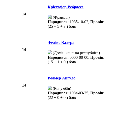
Крістофер Ребрассе
14
(Франція)
Народився
: 1985-10-02,
Провів
:
(25 + 5 + 3 ) боїв
Фелікс Валера
14
(Домініканська республіка)
Народився
: 0000-00-00,
Провів
:
(15 + 1 + 0 ) боїв
Роамер Ангуло
14
(Колумбія)
Народився
: 1984-03-25,
Провів
:
(22 + 0 + 0 ) боїв