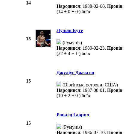
14
Народився
: 1988-02-06,
Провів
:
(14 + 0 + 0 ) боїв
Лучіан Буте
15
(Румунія)
Народився
: 1980-02-23,
Провів
:
(32 + 4 + 1 ) боїв
Джуліус Джексон
15
(Віргінські острови, США)
Народився
: 1987-08-01,
Провів
:
(19 + 2 + 0 ) боїв
Роналд Гаврил
15
(Румунія)
Народився
: 1986-07-10,
Провів
: