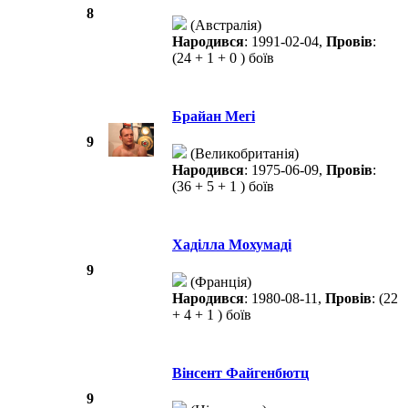
8
(Австралія)
Народився
: 1991-02-04,
Провів
:
(24 + 1 + 0 ) боїв
Брайан Мегі
9
(Великобританія)
Народився
: 1975-06-09,
Провів
:
(36 + 5 + 1 ) боїв
Хаділла Мохумаді
9
(Франція)
Народився
: 1980-08-11,
Провів
: (22
+ 4 + 1 ) боїв
Вінсент Файгенбютц
9