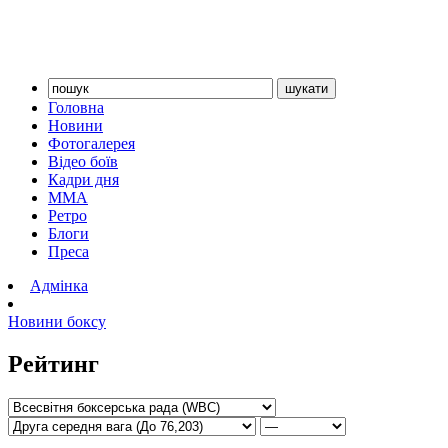
Головна
Новини
Фотогалерея
Відео боїв
Кадри дня
ММА
Ретро
Блоги
Преса
Адмінка
Новини боксу
Рейтинг