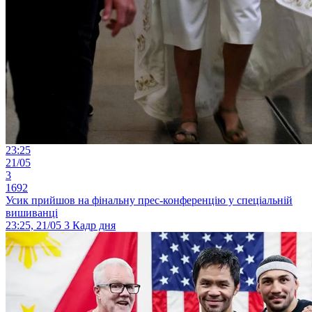
23:25
21/05
3
1692
Усик прийшов на фінальну прес-конференцію у спеціальній
вишиванці
23:25, 21/05
3
Кадр дня