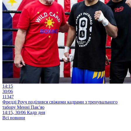
14:15
30/06
11347
Фредді Роуч поділився свіжими кадрами з тренувального
табору Менні Пак’яо
14:15, 30/06
Кадр дня
Всі новини