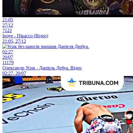
21:05
27/12
7122
Іноуе - Пікассо (Відео)
21:05, 27/12
02:27
20/07
11179
Олександр Усик - Даніель Дебуа. Відео
02:27, 20/07