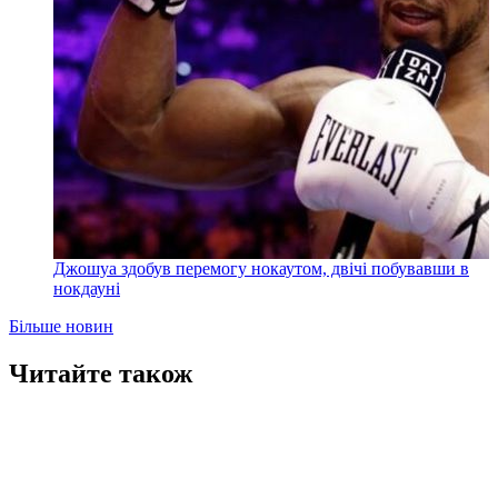
Джошуа здобув перемогу нокаутом, двічі побувавши в
нокдауні
Більше новин
Читайте також