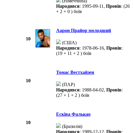
(Німеччина)
Народився
: 1995-09-11,
Провів
: (26
+ 2 + 0 ) боїв
Аарон Прайор молодший
10
(США)
Народився
: 1978-06-16,
Провів
:
(19 + 11 + 2 ) боїв
Томас Вестхайзен
10
(ПАР)
Народився
: 1988-04-02,
Провів
:
(27 + 1 + 2 ) боїв
Есківа Фалькао
10
(Бразилія)
Народився
: 1989-12-12,
Провів
: