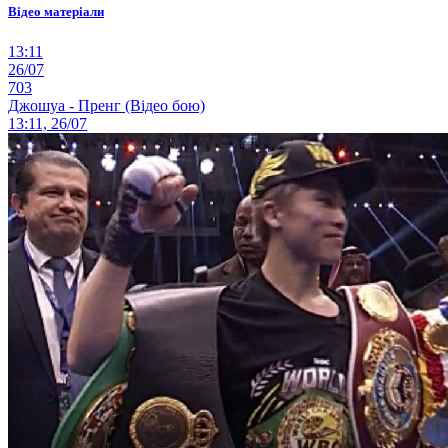
Відео матеріали
13:11
26/07
703
Джошуа - Пренг (Відео бою)
13:11, 26/07