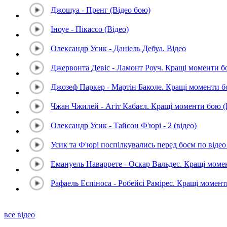
Джошуа - Пренг (Відео бою)
Іноуе - Пікассо (Відео)
Олександр Усик - Даніель Дебуа. Відео
Джервонта Девіс - Ламонт Роуч. Кращі моменти 
Джозеф Паркер - Мартін Баколе. Кращі моменти 
Чжан Чжилей - Агіт Кабаєл. Кращі моменти бою 
Олександр Усик - Тайсон Ф'юрі - 2 (відео)
Усик та Ф'юрі поспілкувались перед боєм по відео 
Емануель Наваррете - Оскар Вальдес. Кращі мом
Рафаель Еспіноса - Робейсі Рамірес. Кращі момен
все відео