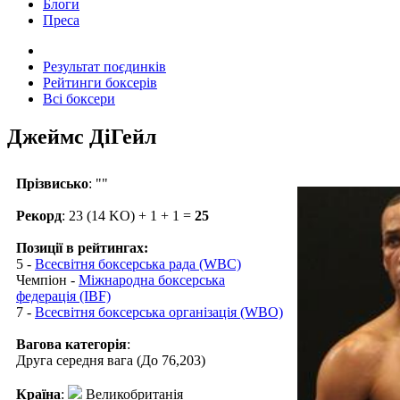
Блоги
Преса
Результат поєдинків
Рейтинги боксерів
Всі боксери
Джеймс ДіГейл
Прізвисько
: ""
Рекорд
: 23 (14 KO) + 1 + 1 =
25
Позиції в рейтингах:
5 -
Всесвітня боксерська рада (WBC)
Чемпіон -
Міжнародна боксерська
федерація (IBF)
7 -
Всесвітня боксерська організація (WBO)
Вагова категорія
:
Друга середня вага (До 76,203)
Країна
:
Великобританія