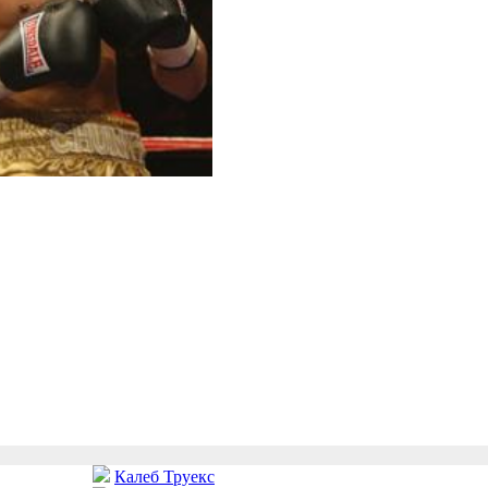
Калеб Труекс