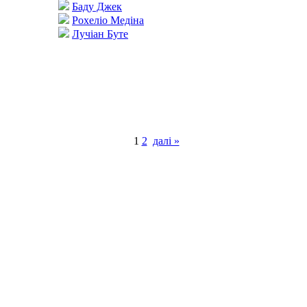
Баду Джек
Рохеліо Медіна
Лучіан Буте
1
2
далі »