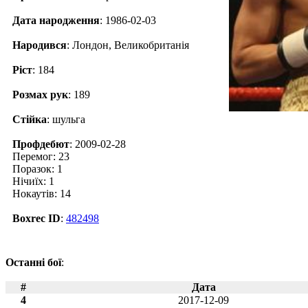
Дата народження
: 1986-02-03
Народився
: Лондон, Великобританія
Ріст
: 184
Розмах рук
: 189
Стійка
: шульга
Профдебют
: 2009-02-28
Перемог: 23
Поразок: 1
Нічиїх: 1
Нокаутів: 14
Boxrec ID
:
482498
Останні бої
:
#
Дата
4
2017-12-09