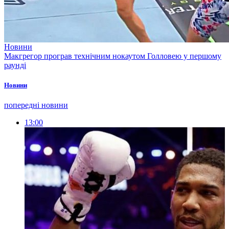
Новини
Макгрегор програв технічним нокаутом Голловею у першому
раунді
Новини
попередні новини
13:00