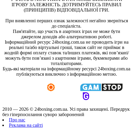
ІГРОВУ ЗАЛЕЖНІСТЬ. ДОТРИМУЙТЕСЬ ПРАВИЛ
(ПРИНЦИПІВ) ВІДПОВІДАЛЬНОЇ ГРИ.
При виявленні перших ознак залежності негайно зверніться
до спеціаліста.
Пам'ятайте, що участь в азартних іграх не може бути
джерелом доходів або альтернативою роботі.
Інформаційний ресурс 24boxing.com.ua не проводить ігри на
реальні та/або віртуальні гроші, також сайт не приймає в
жодній формі оплату ставок та/інших платежів, які пов’язані/
можуть бути пов’язані з азартними іграми, букмекерами або
тоталізаторами.
Будь-які матеріали на інформаційному ресурсі 24boxing.com.ua
публікуються виключно з інформаційною метою.
2010 — 2026 ©
24boxing.com.ua.
Усi права захищенi. Передрук
без гіперпосилання суворо заборонений
Про нас
Реклама на сайті