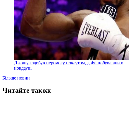
Джошуа здобув перемогу нокаутом, двічі побувавши в
нокдауні
Більше новин
Читайте також