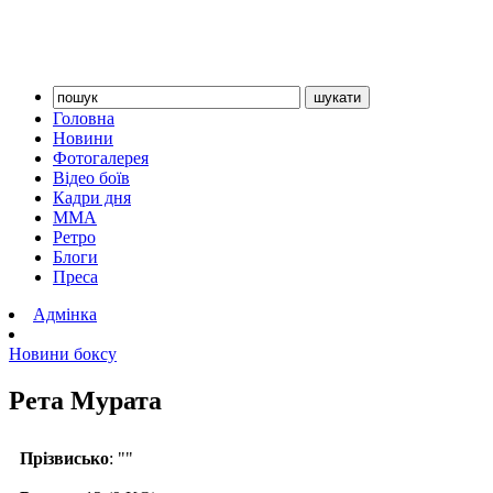
Головна
Новини
Фотогалерея
Відео боїв
Кадри дня
ММА
Ретро
Блоги
Преса
Адмінка
Новини боксу
Рета Мурата
Прізвисько
: ""