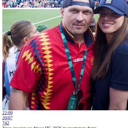
22:09
20/07
742