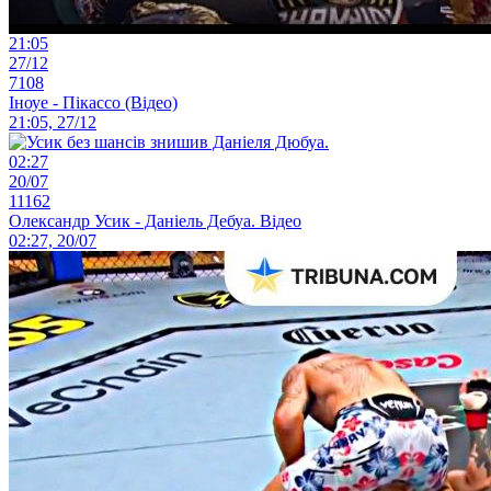
21:05
27/12
7108
Іноуе - Пікассо (Відео)
21:05, 27/12
02:27
20/07
11162
Олександр Усик - Даніель Дебуа. Відео
02:27, 20/07