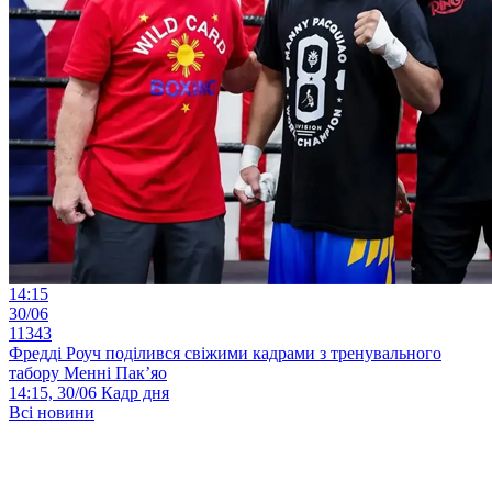
14:15
30/06
11343
Фредді Роуч поділився свіжими кадрами з тренувального
табору Менні Пак’яо
14:15, 30/06
Кадр дня
Всі новини