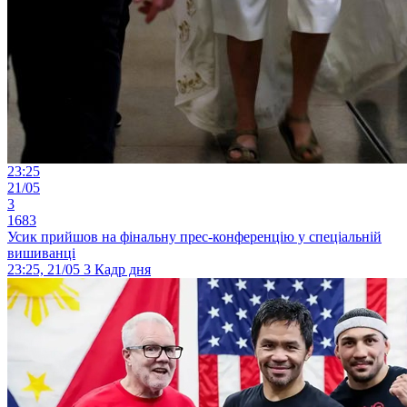
23:25
21/05
3
1683
Усик прийшов на фінальну прес-конференцію у спеціальній
вишиванці
23:25, 21/05
3
Кадр дня