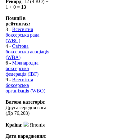
Рекорд
: 12 (9 KO) +
1 + 0 =
13
Позиції в
рейтингах:
3 -
Всесвітня
боксерська рада
(WBC)
4 -
Світова
боксерська асоціація
(WBA)
6 -
Міжнародна
боксерська
федерація (IBF)
9 -
Всесвітня
боксерська
організація (WBO)
Вагова категорія
:
Друга середня вага
(До 76,203)
Країна
:
Японія
Дата народження
: