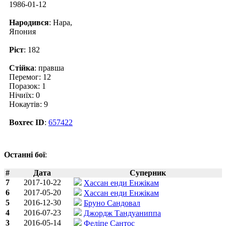
1986-01-12
Народився
: Нара,
Япония
Ріст
: 182
Стійка
: правша
Перемог: 12
Поразок: 1
Нічиїх: 0
Нокаутів: 9
Boxrec ID
:
657422
Останні бої
:
#
Дата
Суперник
7
2017-10-22
Хассан енди Енжікам
6
2017-05-20
Хассан енди Енжікам
5
2016-12-30
Бруно Сандовал
4
2016-07-23
Джордж Тандуаниппа
3
2016-05-14
Феліпе Сантос