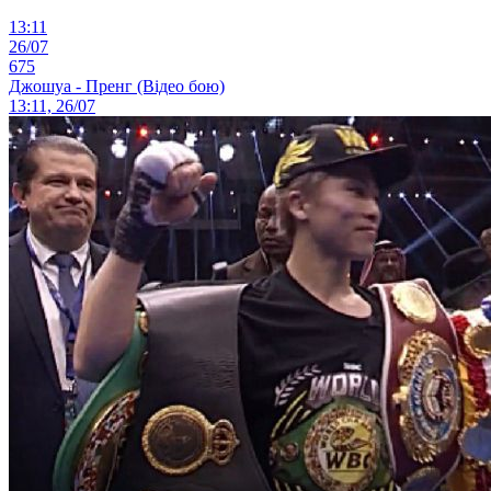
13:11
26/07
675
Джошуа - Пренг (Відео бою)
13:11, 26/07