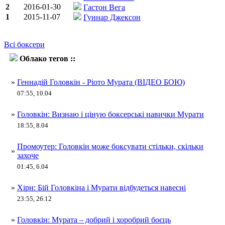
2
2016-01-30
Гастон Вега
1
2015-11-07
Гуннар Джексон
Всі боксери
Облако тегов ::
Рета Мурата
»
Геннадій Головкін - Ріото Мурата (ВІДЕО БОЮ)
07:55, 10.04
»
Головкін: Визнаю і ціную боксерські навички Мурати
18:55, 8.04
Промоутер: Головкін може боксувати стільки, скільки
»
захоче
01:45, 6.04
»
Хірн: Бій Головкіна і Мурати відбудеться навесні
23:55, 26.12
»
Головкін: Мурата – добрий і хоробрий боєць